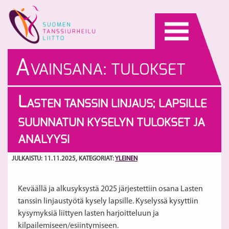
Skip
to
content
A
VAINSANA:
TULOKSET
JA ANALYYSI
L
ASTEN TANSSIN LINJAUS; LAPSILLE
SUUNNATUN KYSELYN TULOKSET JA
ANALYYSI
JULKAISTU: 11.11.2025
, KATEGORIAT:
YLEINEN
Keväällä ja alkusyksystä 2025 järjestettiin osana Lasten
tanssin linjaustyötä kysely lapsille. Kyselyssä kysyttiin
kysymyksiä liittyen lasten harjoitteluun ja
kilpailemiseen/esiintymiseen.