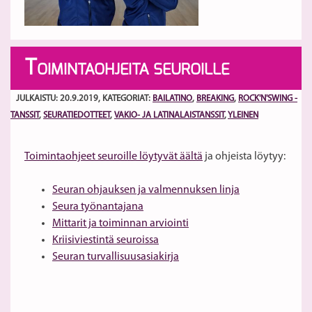
T
OIMINTAOHJEITA SEUROILLE
JULKAISTU: 20.9.2019
, KATEGORIAT:
BAILATINO
,
BREAKING
,
ROCK'N'SWING -
TANSSIT
,
SEURATIEDOTTEET
,
VAKIO- JA LATINALAISTANSSIT
,
YLEINEN
Toimintaohjeet seuroille löytyvät äältä
ja ohjeista löytyy:
Seuran ohjauksen ja valmennuksen linja
Seura työnantajana
Mittarit ja toiminnan arviointi
Kriisiviestintä seuroissa
Seuran turvallisuusasiakirja