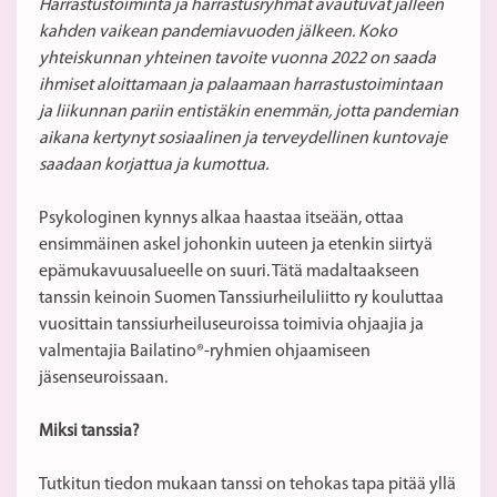
Harrastustoiminta ja harrastusryhmät avautuvat jälleen
kahden vaikean pandemiavuoden jälkeen. Koko
yhteiskunnan yhteinen tavoite vuonna 2022 on saada
ihmiset aloittamaan ja palaamaan harrastustoimintaan
ja liikunnan pariin entistäkin enemmän, jotta pandemian
aikana kertynyt sosiaalinen ja terveydellinen kuntovaje
saadaan korjattua ja kumottua.
Psykologinen kynnys alkaa haastaa itseään, ottaa
ensimmäinen askel johonkin uuteen ja etenkin siirtyä
epämukavuusalueelle on suuri. Tätä madaltaakseen
tanssin keinoin Suomen Tanssiurheiluliitto ry kouluttaa
vuosittain tanssiurheiluseuroissa toimivia ohjaajia ja
valmentajia Bailatino®-ryhmien ohjaamiseen
jäsenseuroissaan.
Miksi tanssia?
Tutkitun tiedon mukaan tanssi on tehokas tapa pitää yllä