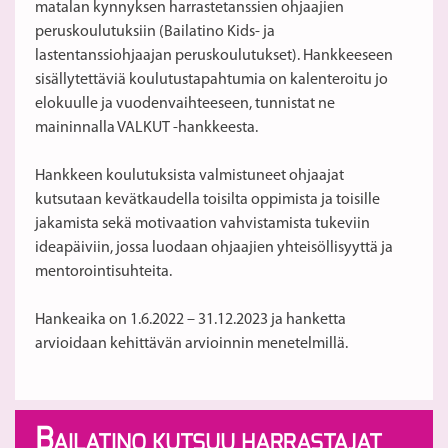
matalan kynnyksen harrastetanssien ohjaajien
peruskoulutuksiin (Bailatino Kids- ja
lastentanssiohjaajan peruskoulutukset). Hankkeeseen
sisällytettäviä koulutustapahtumia on kalenteroitu jo
elokuulle ja vuodenvaihteeseen, tunnistat ne
maininnalla VALKUT -hankkeesta.
Hankkeen koulutuksista valmistuneet ohjaajat
kutsutaan kevätkaudella toisilta oppimista ja toisille
jakamista sekä motivaation vahvistamista tukeviin
ideapäiviin, jossa luodaan ohjaajien yhteisöllisyyttä ja
mentorointisuhteita.
Hankeaika on 1.6.2022 – 31.12.2023 ja hanketta
arvioidaan kehittävän arvioinnin menetelmillä.
B
AILATINO KUTSUU HARRASTAJAT