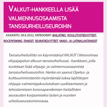
V
ALKUT-HANKKEELLA LISÄÄ
VALMENNUSOSAAMISTA
TANSSIURHEILUSEUROIHIN
JULKAISTU: 28.6.2022
, KATEGORIAT:
BAILATINO
,
KOULUTUSTIEDOTTEET
,
ROCK'N'SWING -TANSSIT
,
SEURATIEDOTTEET
,
VAKIO- JA LATINALAISTANSSIT
Tanssiurheiluliitto on käynnistänyt
VALKUT (Vetovoimaa
ohjaajapolun alkuun tanssiurheilussa)
-hankkeen, jolla
tuotetaan lisää ohjaaja- ja valmennusosaamista
tanssiurheiluseuroihin. Hanke on saanut Opetus- ja
kulttuuriministeriön myöntämää tukea lajiliittojen
ohjaaja-valmentajakoulutuksen uudistamiseen ja
tehostamiseen koronapandemian haitallisten
seurausten korjaamiseksi lasten ja nuorten
urheiluseuratoiminnassa.