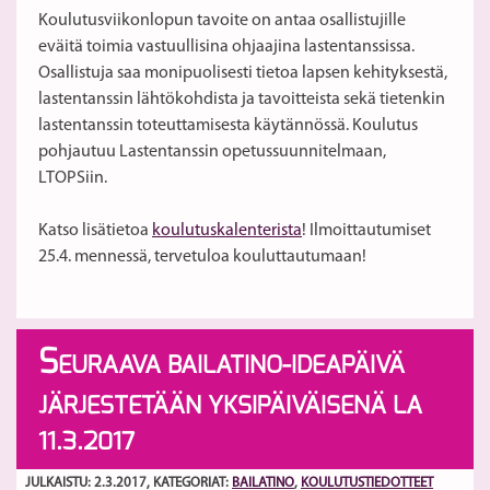
Koulutusviikonlopun tavoite on antaa osallistujille
eväitä toimia vastuullisina ohjaajina lastentanssissa.
Osallistuja saa monipuolisesti tietoa lapsen kehityksestä,
lastentanssin lähtökohdista ja tavoitteista sekä tietenkin
lastentanssin toteuttamisesta käytännössä. Koulutus
pohjautuu Lastentanssin opetussuunnitelmaan,
LTOPSiin.
Katso lisätietoa
koulutuskalenterista
! Ilmoittautumiset
25.4. mennessä, tervetuloa kouluttautumaan!
S
EURAAVA BAILATINO-IDEAPÄIVÄ
JÄRJESTETÄÄN YKSIPÄIVÄISENÄ LA
11.3.2017
JULKAISTU: 2.3.2017
, KATEGORIAT:
BAILATINO
,
KOULUTUSTIEDOTTEET