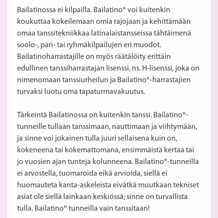
Bailatinossa ei kilpailla. Bailatino® voi kuitenkin
koukuttaa kokeilemaan omia rajojaan ja kehittämään
omaa tanssitekniikkaa latinalaistansseissa tähtäimenä
soolo-, pari- tai ryhmäkilpailujen eri muodot.
Bailatinoharrastajille on myös räätälöity erittäin
edullinen tanssiharrastajan lisenssi, ns. H-lisenssi, joka on
nimenomaan tanssiurheilun ja Bailatino®-harrastajien
turvaksi luotu oma tapaturmavakuutus.
Tärkeintä Bailatinossa on kuitenkin tanssi. Bailatino®-
tunneille tullaan tanssimaan, nauttimaan ja viihtymään,
ja sinne voi jokainen tulla juuri sellaisena kuin on,
kokeneena tai kokemattomana, ensimmäistä kertaa tai
jo vuosien ajan tunteja kolunneena. Bailatino®-tunneilla
ei arvostella, tuomaroida eikä arvioida, siellä ei
huomauteta kanta-askeleista eivätkä muutkaan tekniset
asiat ole siellä lainkaan keskiössä; sinne on turvallista
tulla. Bailatino® tunneilla vain tanssitaan!