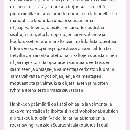
etenkin lasten ja nuorten ryhmien vetäjiksi. Hankkeella
on tarkoitus lisätä ja muokata tarjontaa siten, että
pienemmilläkin tanssiurheiluseuroilla on taloudellisesti
mahdollista kouluttaa omaan seuraan oma
ohjaaja/valmentaja. Lisäksi on tarkoitus uudistaa
sisältöjä siten, että lähiopintojen tarve vähenee ja
koulutukset on suurimmalta osin mahdollista toteuttaa
liiton verkko-oppimisympäristössä omaan tahtiin tai
tietyiltä osin aikataulutettuina. Sisältöjen uudistaminen
ohjaa myös toisilta oppimisen suuntaan, vertaistuen
saamiseen ja ohjaaja- ja valmentajaverkoston luontiin.
Tämä vahvistaa myös ohjaajien ja valmentajien
motivaatiota ja valmiuksia ohjata lasten ja nuorten
ryhmiä itsenäisesti omassa seurassaan.
Hankkeen päämäärä on lisätä ohjaajia ja valmentajia
sekä valmentajien lajikohtaisiin opintokokonaisuuksien
aloituskoulutuksiin (vakio- ja latinalaistanssien ja
rock’n’swing -tanssien Seuraohjaajakoulutus 1) että