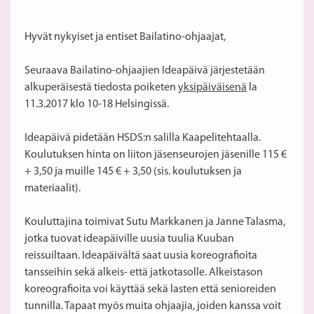
Hyvät nykyiset ja entiset Bailatino-ohjaajat,
Seuraava Bailatino-ohjaajien Ideapäivä järjestetään
alkuperäisestä tiedosta poiketen
yksipäiväisenä
la
11.3.2017 klo 10-18 Helsingissä.
Ideapäivä pidetään HSDS:n salilla Kaapelitehtaalla.
Koulutuksen hinta on liiton jäsenseurojen jäsenille 115 €
+ 3,50 ja muille 145 € + 3,50 (sis. koulutuksen ja
materiaalit).
Kouluttajina toimivat Sutu Markkanen ja Janne Talasma,
jotka tuovat ideapäiville uusia tuulia Kuuban
reissuiltaan. Ideapäivältä saat uusia koreografioita
tansseihin sekä alkeis- että jatkotasolle. Alkeistason
koreografioita voi käyttää sekä lasten että senioreiden
tunnilla. Tapaat myös muita ohjaajia, joiden kanssa voit