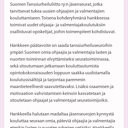
Suomen Tanssiurheiluliitto ry:n jäsenseurat, jotka
tarvitsevat tukea uusien ohjaajien ja valmentajien
kouluttamiseen. Toisena kohderyhmänä hankkeessa
toimivat uudet ohjaaja- ja valmentajakoulutuksiin
osallistuvat opiskelijat, joihin toimenpiteet kohdistuvat.
Hankkeen päätavoite on saada tanssiurheiluseuroihin
ympäri Suomen omia ohjaajia ja valmentajia lasten ja
nuorten toiminnan elvyttämiseksi seuratoiminnassa,
sekä sitoutumaan jatkamaan kouluttautumista
opintokokonaisuuden loppuun saakka uudistamalla
koulutussisältöjä ja tarjontaa paremmin
maantieteellisesti saavutettavaksi. Lisäksi osaamisen ja
motivaation vahvistamisen keinoin kasvatetaan ja
sitoutetaan ohjaajat ja valmentajat seuratoimijoiksi.
Hankkeella halutaan madaltaa jäsenseurojen kynnystä
kouluttaa seuraan omia, päteviä ohjaajia ja valmentajia