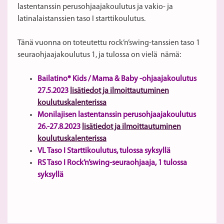
lastentanssin perusohjaajakoulutus ja vakio- ja
latinalaistanssien taso I starttikoulutus.
Tänä vuonna on toteutettu rock’n’swing-tanssien taso 1
seuraohjaajakoulutus 1, ja tulossa on vielä nämä:
Bailatino® Kids / Mama & Baby -ohjaajakoulutus
27.5.2023
lisätiedot ja ilmoittautuminen
koulutuskalenterissa
Monilajisen lastentanssin perusohjaajakoulutus
26.-27.8.2023
lisätiedot ja ilmoittautuminen
koulutuskalenterissa
VL Taso I Starttikoulutus, tulossa syksyllä
RS Taso I Rock’n’swing-seuraohjaaja, 1 tulossa
syksyllä