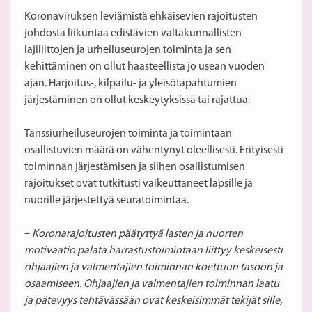
Koronaviruksen leviämistä ehkäisevien rajoitusten
johdosta liikuntaa edistävien valtakunnallisten
lajiliittojen ja urheiluseurojen toiminta ja sen
kehittäminen on ollut haasteellista jo usean vuoden
ajan. Harjoitus-, kilpailu- ja yleisötapahtumien
järjestäminen on ollut keskeytyksissä tai rajattua.
Tanssiurheiluseurojen toiminta ja toimintaan
osallistuvien määrä on vähentynyt oleellisesti. Erityisesti
toiminnan järjestämisen ja siihen osallistumisen
rajoitukset ovat tutkitusti vaikeuttaneet lapsille ja
nuorille järjestettyä seuratoimintaa.
–
Koronarajoitusten päätyttyä lasten ja nuorten
motivaatio palata harrastustoimintaan liittyy keskeisesti
ohjaajien ja valmentajien toiminnan koettuun tasoon ja
osaamiseen. Ohjaajien ja valmentajien toiminnan laatu
ja pätevyys tehtävässään ovat keskeisimmät tekijät sille,