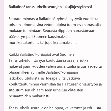
Bailatino
® tanssiurheiluseurojen lukujärjestyksessä
Seuratoiminnassa Bailatino®-ryhmät pysyvät vuodesta
toiseen erinomaisina vetonauloina tuomassa harrastajia
mukaan toimintaan. Seurasta riippuen harrastamaan
pääsee ympäri Suomen kausimaksulla,
monikertakorteilla tai jopa kertamaksuilla.
Kaikki Bailatino®-ohjaajat ovat Suomen
Tanssiurheiluliitto ry:n kouluttamia osaajia, jotka
hakevat parin vuoden välein uusia tuulia ja uusia ideoita
ohjaamilleen ryhmille Bailatino®-ohjaajan
jatkokoulutuksista, ns. Ideapäiviltä. Jatkuva
kouluttautuminen varmistaa tasalaatuisen ohjaustyön ja
sitoutumisen ohjaamiseen urheilun yhteisten
periaatteiden mukaisesti.
Tanssiurheiluseuralle on helppoa, vaivatonta ja edullista