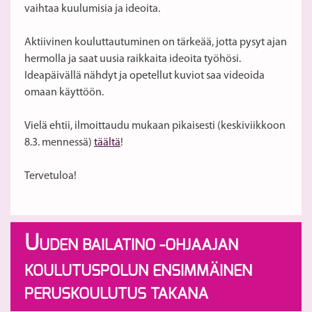
vaihtaa kuulumisia ja ideoita.
Aktiivinen kouluttautuminen on tärkeää, jotta pysyt ajan
hermolla ja saat uusia raikkaita ideoita työhösi.
Ideapäivällä nähdyt ja opetellut kuviot saa videoida
omaan käyttöön.
Vielä ehtii, ilmoittaudu mukaan pikaisesti (keskiviikkoon
8.3. mennessä)
täältä
!
Tervetuloa!
U
UDEN BAILATINO -OHJAAJAN
KOULUTUSPOLUN ENSIMMÄINEN
PERUSKOULUTUS TAKANA