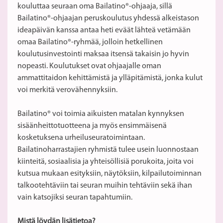
kouluttaa seuraan oma Bailatino®-ohjaaja, sillä
Bailatino®-ohjaajan peruskoulutus yhdessä alkeistason
ideapäivän kanssa antaa heti eväät lähteä vetämään
omaa Bailatino®-ryhmää, jolloin hetkellinen
koulutusinvestointi maksaa itsensä takaisin jo hyvin
nopeasti. Koulutukset ovat ohjaajalle oman
ammattitaidon kehittämistä ja ylläpitämistä, jonka kulut
voi merkitä verovähennyksiin.
Bailatino® voi toimia aikuisten matalan kynnyksen
sisäänheittotuotteena ja myös ensimmäisenä
kosketuksena urheiluseuratoimintaan.
Bailatinoharrastajien ryhmistä tulee usein luonnostaan
kiinteitä, sosiaalisia ja yhteisöllisiä porukoita, joita voi
kutsua mukaan esityksiin, näytöksiin, kilpailutoiminnan
talkootehtäviin tai seuran muihin tehtäviin sekä ihan
vain katsojiksi seuran tapahtumiin.
Mistä löydän lisätietoa?