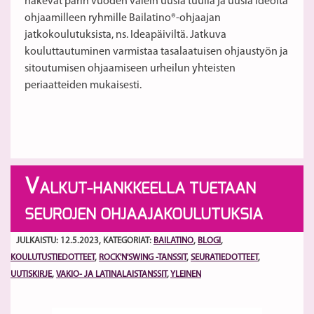
hakevat parin vuoden välein uusia tuulia ja uusia ideoita
ohjaamilleen ryhmille Bailatino®-ohjaajan
jatkokoulutuksista, ns. Ideapäiviltä. Jatkuva
kouluttautuminen varmistaa tasalaatuisen ohjaustyön ja
sitoutumisen ohjaamiseen urheilun yhteisten
periaatteiden mukaisesti.
V
ALKUT-HANKKEELLA TUETAAN
SEUROJEN OHJAAJAKOULUTUKSIA
JULKAISTU: 12.5.2023
, KATEGORIAT:
BAILATINO
,
BLOGI
,
KOULUTUSTIEDOTTEET
,
ROCK'N'SWING -TANSSIT
,
SEURATIEDOTTEET
,
UUTISKIRJE
,
VAKIO- JA LATINALAISTANSSIT
,
YLEINEN