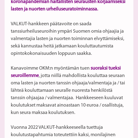
koronapandemian haitallisten seurausten korjaamiseksi
lasten ja nuorten urheiluseuratoiminnassa.
VALKUT-hankkeen päätavoite on saada
tanssiurheiluseuroihin ympäri Suomen omia ohjaajia ja
valmentajia lasten ja nuorten toiminnan elvyttämiseksi,
sekä kannustaa heitä jatkamaan kouluttautumista
opintokokonaisuuden loppuun saakka.
Kanavoimme OKM:n myöntämän tuen
suoraksi tueksi
seuroillemme
, jotta niillä mahdollista kouluttaa seuraan
oma lasten ja nuorten tanssin ohjaaja/valmentaja ja / tai
lähteä kouluttamaan seuralle nuoresta henkilöstä
tanssin ohjaajaa / valmentajaa. Hankkeeseen kuuluvat
koulutukset maksavat ainoastaan 10 euroa / osallistuja,
kun seura maksaa koulutuksen.
Vuonna 2022 VALKUT-hankkeeseella tuettuja
koulutustapahtumia toteutettiin kaksi, monilajinen