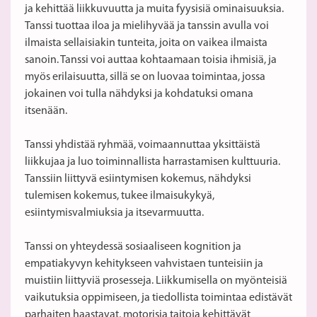
ja kehittää liikkuvuutta ja muita fyysisiä ominaisuuksia.
Tanssi tuottaa iloa ja mielihyvää ja tanssin avulla voi
ilmaista sellaisiakin tunteita, joita on vaikea ilmaista
sanoin. Tanssi voi auttaa kohtaamaan toisia ihmisiä, ja
myös erilaisuutta, sillä se on luovaa toimintaa, jossa
jokainen voi tulla nähdyksi ja kohdatuksi omana
itsenään.
Tanssi yhdistää ryhmää, voimaannuttaa yksittäistä
liikkujaa ja luo toiminnallista harrastamisen kulttuuria.
Tanssiin liittyvä esiintymisen kokemus, nähdyksi
tulemisen kokemus, tukee ilmaisukykyä,
esiintymisvalmiuksia ja itsevarmuutta.
Tanssi on yhteydessä sosiaaliseen kognition ja
empatiakyvyn kehitykseen vahvistaen tunteisiin ja
muistiin liittyviä prosesseja. Liikkumisella on myönteisiä
vaikutuksia oppimiseen, ja tiedollista toimintaa edistävät
parhaiten haastavat, motorisia taitoja kehittävät