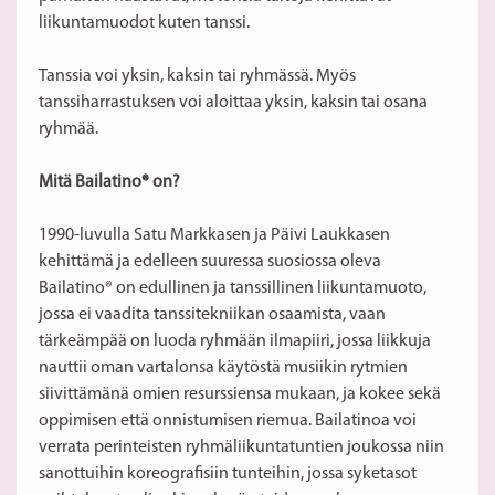
liikuntamuodot kuten tanssi.
Tanssia voi yksin, kaksin tai ryhmässä. Myös
tanssiharrastuksen voi aloittaa yksin, kaksin tai osana
ryhmää.
Mitä Bailatino
® on?
1990-luvulla Satu Markkasen ja Päivi Laukkasen
kehittämä ja edelleen suuressa suosiossa oleva
Bailatino® on edullinen ja tanssillinen liikuntamuoto,
jossa ei vaadita tanssitekniikan osaamista, vaan
tärkeämpää on luoda ryhmään ilmapiiri, jossa liikkuja
nauttii oman vartalonsa käytöstä musiikin rytmien
siivittämänä omien resurssiensa mukaan, ja kokee sekä
oppimisen että onnistumisen riemua. Bailatinoa voi
verrata perinteisten ryhmäliikuntatuntien joukossa niin
sanottuihin koreografisiin tunteihin, jossa syketasot