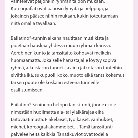
vaihtelevat paljonkin ryhmän taidon mukaan.
Koreografiat ovat pääosin lyhyitä ja helppoja, ja
jokainen pääsee niihin mukaan, kukin toteuttamaan
niitä omalla tavallaan.
Bailatino®-tunnin aikana nautitaan musiikista ja
pidetään hauskaa yhdessä muun ryhmän kanssa.
Aerobinen kunto ja tanssitaito kohoavat melkein
huomaamatta. Jokaiselle harrastajalle löytyy sopiva
ryhmä, alkeistason tunneista aina jatkotason tunteihin
eivätkä ikä, sukupuoli, koko, muoto eikä tanssikokemus
tai sen puute ole koskaan esteenä tunneille
osallistumiseen.
Bailatino® Senior on helppo tanssitunti, jonne ei ole
nimestään huolimatta ala- tai yläikärajaa eikä
taitovaatimusta. Eläkeläiset, työikäiset, vanhukset,
miehet, koreografiakammoiset… Tämä tanssitunti
palvelee heitä kaikkia. Tanssikuviot ovat todella