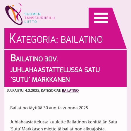
Skip
to
content
K
ATEGORIA:
BAILATINO
B
AILATINO 30V.
JUHLAHAASTATTELUSSA SATU
’SUTU’ MARKKANEN
JULKAISTU: 4.2.2025
, KATEGORIAT:
BAILATINO
Bailatino täyttää 30 vuotta vuonna 2025.
Juhlahaastattelussa kuulette Bailatinon kehittäjän Satu
’Sutu’ Markkasen mietteitä bailatinon alkuajoista,