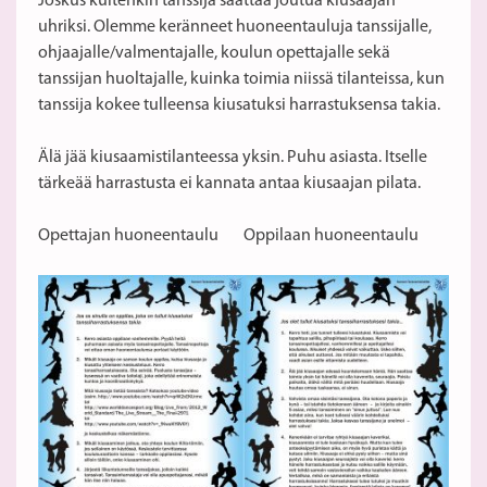
Joskus kuitenkin tanssija saattaa joutua kiusaajan
uhriksi. Olemme keränneet huoneentauluja tanssijalle,
ohjaajalle/valmentajalle, koulun opettajalle sekä
tanssijan huoltajalle, kuinka toimia niissä tilanteissa, kun
tanssija kokee tulleensa kiusatuksi harrastuksensa takia.
Älä jää kiusaamistilanteessa yksin. Puhu asiasta. Itselle
tärkeää harrastusta ei kannata antaa kiusaajan pilata.
Opettajan huoneentaulu
Oppilaan huoneentaulu