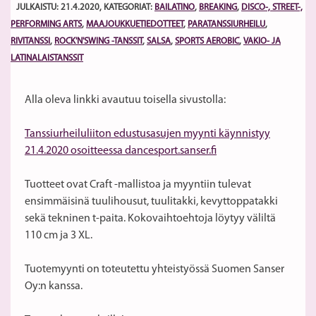
JULKAISTU: 21.4.2020
, KATEGORIAT:
BAILATINO
,
BREAKING
,
DISCO-, STREET-,
PERFORMING ARTS
,
MAAJOUKKUETIEDOTTEET
,
PARATANSSIURHEILU
,
RIVITANSSI
,
ROCK'N'SWING -TANSSIT
,
SALSA
,
SPORTS AEROBIC
,
VAKIO- JA
LATINALAISTANSSIT
Alla oleva linkki avautuu toisella sivustolla:
Tanssiurheiluliiton edustusasujen myynti käynnistyy
21.4.2020 osoitteessa dancesport.sanser.fi
Tuotteet ovat Craft -mallistoa ja myyntiin tulevat
ensimmäisinä tuulihousut, tuulitakki, kevyttoppatakki
sekä tekninen t-paita. Kokovaihtoehtoja löytyy väliltä
110 cm ja 3 XL.
Tuotemyynti on toteutettu yhteistyössä Suomen Sanser
Oy:n kanssa.