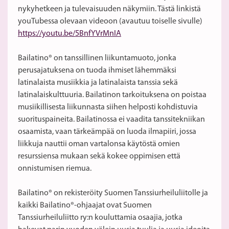
nykyhetkeen ja tulevaisuuden näkymiin. Tästä linkistä
youTubessa olevaan videoon (avautuu toiselle sivulle)
https://youtu.be/5BnfYVrMnIA
Bailatino® on tanssillinen liikuntamuoto, jonka
perusajatuksena on tuoda ihmiset lähemmäksi
latinalaista musiikkia ja latinalaista tanssia sekä
latinalaiskulttuuria. Bailatinon tarkoituksena on poistaa
musiikillisesta liikunnasta siihen helposti kohdistuvia
suorituspaineita. Bailatinossa ei vaadita tanssitekniikan
osaamista, vaan tärkeämpää on luoda ilmapiiri, jossa
liikkuja nauttii oman vartalonsa käytöstä omien
resurssiensa mukaan sekä kokee oppimisen että
onnistumisen riemua.
Bailatino® on rekisteröity Suomen Tanssiurheiluliitolle ja
kaikki Bailatino®-ohjaajat ovat Suomen
Tanssiurheiluliitto ry:n kouluttamia osaajia, jotka