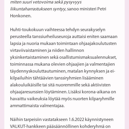
miten suuri vetovoima sekä pysyvyys
liikuntaharrastukseen syntyy
, sanoo ministeri Petri
Honkonen.
Huhti-toukokuun vaihteessa tehdyn seurakyselyn
perusteella tanssiurheiluseuroja auttaisi eniten saamaan
lapsia ja nuoria mukaan toimintaan ohjaajakoulutusten
virtaviivaistaminen ja niiden hallinnon
yksinkertaistaminen sekä osallistumismaksualennukset,
toiminnassa mukana olevien ohjaajien ja valmentajien
täydennyskouluttautuminen, matalan kynnyksen ja ei-
kilpailuihin tähtäävien tanssiryhmien lisääminen
alakouluikäisille tai sitä nuoremmille sekä aktiivisten
ohjaajaresurssien löytäminen. Lisäksi korona-aikana on
havaittu vaikeuksia löytää myös nuorten kilparyhmille
ammattimaista valmentajaa.
Näihin tarpeisiin vastatakseen 1.6.2022 käynnistyneen
VALKUT-hankkeen pääsäännöllinen kohderyhmä on