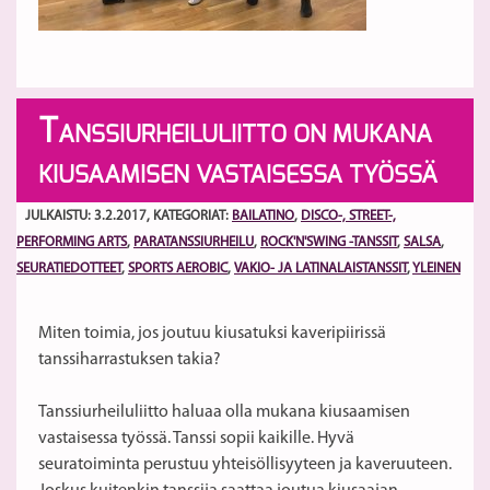
T
ANSSIURHEILULIITTO ON MUKANA
KIUSAAMISEN VASTAISESSA TYÖSSÄ
JULKAISTU: 3.2.2017
, KATEGORIAT:
BAILATINO
,
DISCO-, STREET-,
PERFORMING ARTS
,
PARATANSSIURHEILU
,
ROCK'N'SWING -TANSSIT
,
SALSA
,
SEURATIEDOTTEET
,
SPORTS AEROBIC
,
VAKIO- JA LATINALAISTANSSIT
,
YLEINEN
Miten toimia, jos joutuu kiusatuksi kaveripiirissä
tanssiharrastuksen takia?
Tanssiurheiluliitto haluaa olla mukana kiusaamisen
vastaisessa työssä. Tanssi sopii kaikille. Hyvä
seuratoiminta perustuu yhteisöllisyyteen ja kaveruuteen.