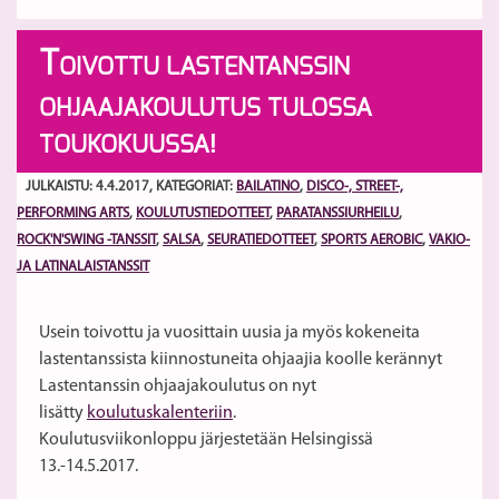
T
OIVOTTU LASTENTANSSIN
OHJAAJAKOULUTUS TULOSSA
TOUKOKUUSSA!
JULKAISTU: 4.4.2017
, KATEGORIAT:
BAILATINO
,
DISCO-, STREET-,
PERFORMING ARTS
,
KOULUTUSTIEDOTTEET
,
PARATANSSIURHEILU
,
ROCK'N'SWING -TANSSIT
,
SALSA
,
SEURATIEDOTTEET
,
SPORTS AEROBIC
,
VAKIO-
JA LATINALAISTANSSIT
Usein toivottu ja vuosittain uusia ja myös kokeneita
lastentanssista kiinnostuneita ohjaajia koolle kerännyt
Lastentanssin ohjaajakoulutus on nyt
lisätty
koulutuskalenteriin
.
Koulutusviikonloppu järjestetään Helsingissä
13.-14.5.2017.