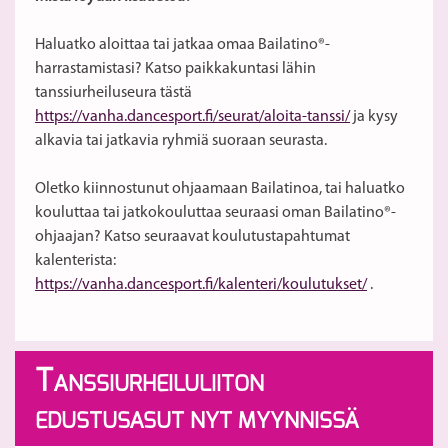
Haluatko aloittaa tai jatkaa omaa Bailatino®-
harrastamistasi? Katso paikkakuntasi lähin
tanssiurheiluseura tästä
https://vanha.dancesport.fi/seurat/aloita-tanssi/
ja kysy
alkavia tai jatkavia ryhmiä suoraan seurasta.
Oletko kiinnostunut ohjaamaan Bailatinoa, tai haluatko
kouluttaa tai jatkokouluttaa seuraasi oman Bailatino®-
ohjaajan? Katso seuraavat koulutustapahtumat
kalenterista:
https://vanha.dancesport.fi/kalenteri/koulutukset/
.
T
ANSSIURHEILULIITON
EDUSTUSASUT NYT MYYNNISSÄ