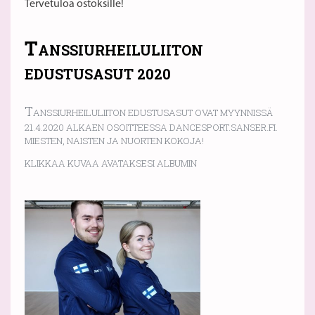
Tervetuloa ostoksille!
T
ANSSIURHEILULIITON
EDUSTUSASUT 2020
T
ANSSIURHEILULIITON EDUSTUSASUT OVAT MYYNNISSÄ
21.4.2020 ALKAEN OSOITTEESSA DANCESPORT.SANSER.FI.
MIESTEN, NAISTEN JA NUORTEN KOKOJA!
KLIKKAA KUVAA AVATAKSESI ALBUMIN