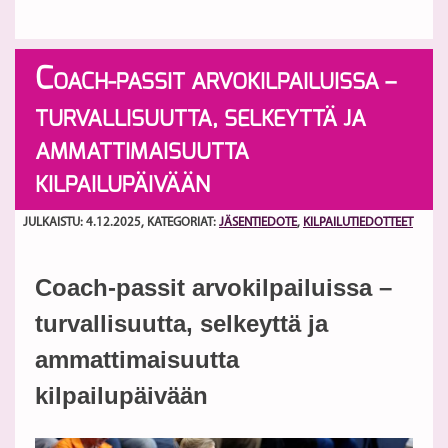
C
OACH-PASSIT ARVOKILPAILUISSA –
TURVALLISUUTTA, SELKEYTTÄ JA
AMMATTIMAISUUTTA
KILPAILUPÄIVÄÄN
JULKAISTU: 4.12.2025
, KATEGORIAT:
JÄSENTIEDOTE
,
KILPAILUTIEDOTTEET
Coach-passit arvokilpailuissa –
turvallisuutta, selkeyttä ja
ammattimaisuutta
kilpailupäivään