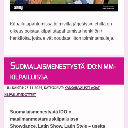
Kilpailutapahtumissa toimivilla järjestysmiehillä on
oikeus poistaa kilpailutapahtumista henkilön /
henkilöitä, jotka eivät noudata liiton toimintamalleja.
S
UOMALAISMENESTYSTÄ IDO:N MM-
KILPAILUISSA
JULKAISTU: 25.11.2025
, KATEGORIAT:
KANSAINVÄLISET ASIAT
,
KILPAILUTIEDOTTEET
Suomalaismenestystä IDO:n
maailmanmestaruuskilpailuissa
Showdance, Latin Show, Latin Style – useita