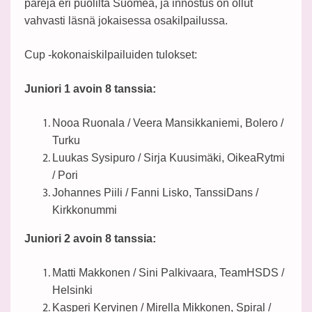
pareja eri puolilta Suomea, ja innostus on ollut
vahvasti läsnä jokaisessa osakilpailussa.
Cup -kokonaiskilpailuiden tulokset:
Juniori 1 avoin 8 tanssia:
Nooa Ruonala / Veera Mansikkaniemi, Bolero /
Turku
Luukas Sysipuro / Sirja Kuusimäki, OikeaRytmi
/ Pori
Johannes Piili / Fanni Lisko, TanssiDans /
Kirkkonummi
Juniori 2 avoin 8 tanssia:
Matti Makkonen / Sini Palkivaara, TeamHSDS /
Helsinki
Kasperi Kervinen / Mirella Mikkonen, Spiral /