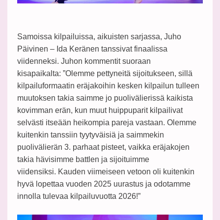
Samoissa kilpailuissa, aikuisten sarjassa,
Juho
Päivinen – Ida Keränen tanssivat finaalissa
viidenneksi.
Juhon kommentit suoraan
kisapaikalta:
”Olemme pettyneitä sijoitukseen, sillä
kilpailuformaatin eräjakoihin kesken kilpailun tulleen
muutoksen takia saimme jo puolivälierissä kaikista
kovimman erän, kun muut huippuparit kilpailivat
selvästi itseään heikompia pareja vastaan.
Olemme
kuitenkin tanssiin tyytyväisiä ja saimmekin
puolivälierän 3. parhaat pisteet, vaikka eräjakojen
takia hävisimme battlen ja sijoituimme
viidensiksi.
Kauden viimeiseen vetoon oli kuitenkin
hyvä lopettaa vuoden 2025 uurastus ja odotamme
innolla tulevaa kilpailuvuotta 2026!”