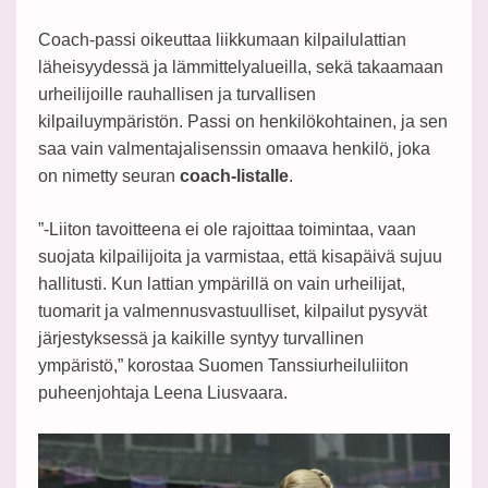
Coach-passi oikeuttaa liikkumaan kilpailulattian
läheisyydessä ja lämmittelyalueilla, sekä takaamaan
urheilijoille rauhallisen ja turvallisen
kilpailuympäristön. Passi on henkilökohtainen, ja sen
saa vain valmentajalisenssin omaava henkilö, joka
on nimetty seuran
coach-listalle
.
”-Liiton tavoitteena ei ole rajoittaa toimintaa, vaan
suojata kilpailijoita ja varmistaa, että kisapäivä sujuu
hallitusti. Kun lattian ympärillä on vain urheilijat,
tuomarit ja valmennusvastuulliset, kilpailut pysyvät
järjestyksessä ja kaikille syntyy turvallinen
ympäristö,” korostaa Suomen Tanssiurheiluliiton
puheenjohtaja Leena Liusvaara.