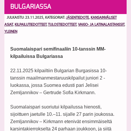
BULGARIASSA
JULKAISTU: 23.11.2025
, KATEGORIAT:
JÄSENTIEDOTE
,
KANSAINVÄLISET
ASIAT
,
KILPAILUTIEDOTTEET
,
TULOSTIEDOTTEET
,
VAKIO- JA LATINALAISTANSSIT
,
YLEINEN
Suomalaispari semifinaaliin 10-tanssin MM-
kilpailuissa Bulgariassa
22.11.2025 kilpailtiin Bulgarian Burgasissa 10-
tanssin maailmanmestaruuskilpailut juniori 2 -
luokassa, jossa Suomea edusti pari Jelisei
Zemljannikov – Gertrude Sofia Kirkmann.
Suomalaispari suoriutui kilpailussa hienosti,
sijoittuen jaetulle 10.–11. sijalle 27 parin joukossa.
Zemljannikov – Kirkmann etenivät ensimmäiseltä
karsintakierrokselta 24 parhaan joukkoon, ja siitä