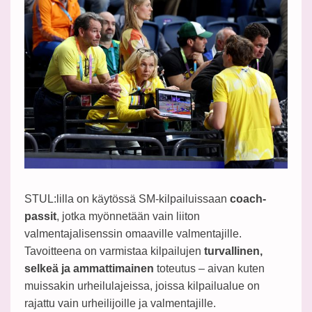
STUL:lilla on käytössä SM-kilpailuissaan
coach-
passit
, jotka myönnetään vain liiton
valmentajalisenssin omaaville valmentajille.
Tavoitteena on varmistaa kilpailujen
turvallinen,
selkeä ja ammattimainen
toteutus – aivan kuten
muissakin urheilulajeissa, joissa kilpailualue on
rajattu vain urheilijoille ja valmentajille.