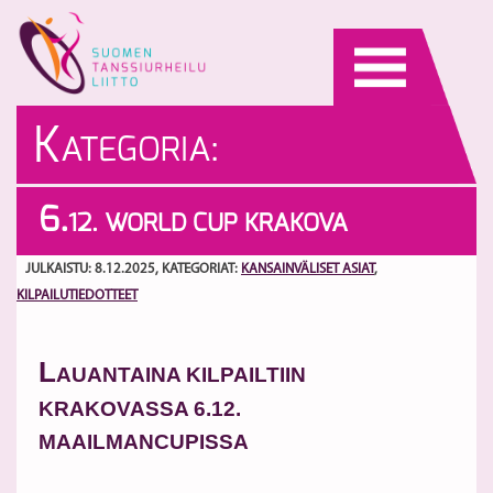
Skip
to
content
K
ATEGORIA:
KILPAILUTIEDOTTEET
V
6.
12. WORLD CUP KRAKOVA
ar
S
JULKAISTU: 8.12.2025
, KATEGORIAT:
KANSAINVÄLISET ASIAT
,
KILPAILUTIEDOTTEET
L
AUANTAINA KILPAILTIIN
KRAKOVASSA 6.12.
MAAILMANCUPISSA