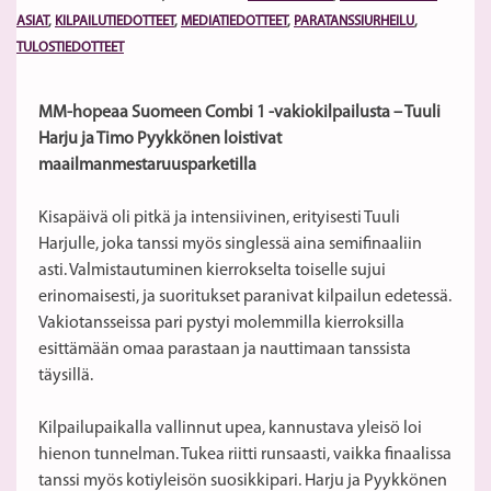
ASIAT
,
KILPAILUTIEDOTTEET
,
MEDIATIEDOTTEET
,
PARATANSSIURHEILU
,
TULOSTIEDOTTEET
MM-hopeaa Suomeen Combi 1 -vakiokilpailusta – Tuuli
Harju ja Timo Pyykkönen loistivat
maailmanmestaruusparketilla
Kisapäivä oli pitkä ja intensiivinen, erityisesti Tuuli
Harjulle, joka tanssi myös singlessä aina semifinaaliin
asti. Valmistautuminen kierrokselta toiselle sujui
erinomaisesti, ja suoritukset paranivat kilpailun edetessä.
Vakiotansseissa pari pystyi molemmilla kierroksilla
esittämään omaa parastaan ja nauttimaan tanssista
täysillä.
Kilpailupaikalla vallinnut upea, kannustava yleisö loi
hienon tunnelman. Tukea riitti runsaasti, vaikka finaalissa
tanssi myös kotiyleisön suosikkipari. Harju ja Pyykkönen