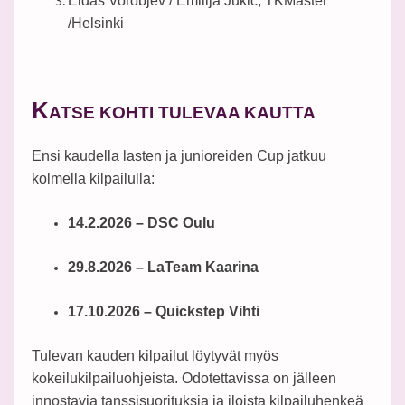
Eldas Vorobjev / Emilija Jukic, TKMaster
/Helsinki
K
ATSE KOHTI TULEVAA KAUTTA
Ensi kaudella lasten ja junioreiden Cup jatkuu
kolmella kilpailulla:
14.2.2026 – DSC Oulu
29.8.2026 – LaTeam Kaarina
17.10.2026 – Quickstep Vihti
Tulevan kauden kilpailut löytyvät myös
kokeilukilpailuohjeista. Odotettavissa on jälleen
innostavia tanssisuorituksia ja iloista kilpailuhenkeä