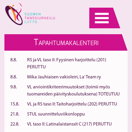
Skip
to
content
T
APAHTUMAKALENTERI
8.8.
RS ja VL taso II: Fyysinen harjoittelu (201)
PERUTTU
8.8.
Mika Jauhiaisen vakioleiri, La' Team ry
9.8.
VL arviointikriteerimuutokset (toimii myös
tuomareiden päivityskoulutuksena) TOTEUTUU
15.8.
VL ja RS taso II: Taitoharjoittelu (202) PERUTTU
21.8.
STUL suunnitteluviikonloppu
22.8.
VL taso II: Latinalaistanssit C (217) PERUTTU