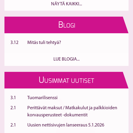
NÄYTÄ KAIKKI...
B
LOGI
3.12
Mitäs tuli tehtyä?
LUE BLOGIA...
U
USIMMAT UUTISET
3.1
Tuomarilisenssi
2.1
Perittävät maksut / Matkakulut ja palkkioiden
korvausperusteet -dokumentit
2.1
Uusien nettisivujen lanseeraus 5.1.2026