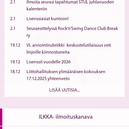
2.1
Ilmoita seurasi tapahtumat STUL juhlavuoden
kalenteriin
2.1
Lisenssiasiat kuntoon!
2.1
Seuraesittelyssä Rock’n’Swing Dance Club Break
ry
19.12
VL arviointirubriikki -keskustelutilaisuus veti
linjoille kiinnostuneita
19.12
Lisenssit vuodelle 2026
18.12
Liittohallituksen ylimääräisen kokouksen
17.12.2025 yhteenveto
LISÄÄ UUTISIA...
ILKKA- ilmoituskanava