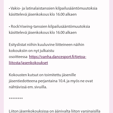
• Vakio- ja latinalaistanssien kilpailusääntömuutoksia
käsittelevä jäsenkokous klo 16.00 alkaen
• Rock’n’swing-tanssien kilpailusääntömuutoksia
käsittelevä jäsenkokous klo 16.00 alkaen
Esityslistat niihin kuuluvine liitteineen näihin
kokouksiin on nyt julkaistu
osoitteessa
https://vanha.dancesport.fi/tietoa-
liitosta/jasenkokoukset
Kokousten kutsut on toimitettu jäsenille
jäsentiedotteena perjantaina 10.4. ja myös ne ovat
nähtävissä em. sivuilla.
********
Liiton jäsenkokouksissa on äänivalta liiton varsinaisilla