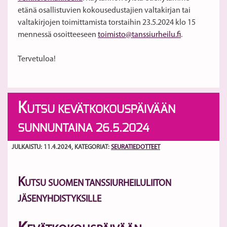
etänä osallistuvien kokousedustajien valtakirjan tai
valtakirjojen toimittamista torstaihin 23.5.2024 klo 15
mennessä osoitteeseen
toimisto@tanssiurheilu.fi
.
Tervetuloa!
K
UTSU KEVÄTKOKOUSPÄIVÄÄN
SUNNUNTAINA 26.5.2024
JULKAISTU: 11.4.2024
, KATEGORIAT:
SEURATIEDOTTEET
K
UTSU SUOMEN TANSSIURHEILULIITON
JÄSENYHDISTYKSILLE