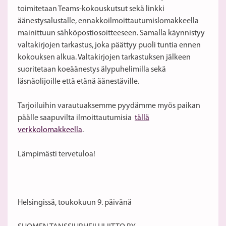
toimitetaan Teams-kokouskutsut sekä linkki
äänestysalustalle, ennakkoilmoittautumislomakkeella
mainittuun sähköpostiosoitteeseen. Samalla käynnistyy
valtakirjojen tarkastus, joka päättyy puoli tuntia ennen
kokouksen alkua. Valtakirjojen tarkastuksen jälkeen
suoritetaan koeäänestys älypuhelimilla sekä
läsnäolijoille että etänä äänestäville.
Tarjoiluihin varautuaksemme pyydämme myös paikan
päälle saapuvilta ilmoittautumisia
tällä
verkkolomakkeella
.
Lämpimästi tervetuloa!
Helsingissä, toukokuun 9. päivänä