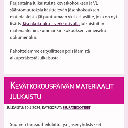
Perjantaina julkaistuista kevätkokouksen ja VL
sääntömuutoksia käsittelevän jäsenkokouksen
materiaaleista jäi puuttumaan yksi esitysliite, joka on nyt
lisätty
Jäsenkokoukset-verkkosivulla
julkaistuihin
materiaaleihin, kummankin kokouksen viimeiseksi
dokumentiksi.
Pahoittelemme esitysliitteen pois jäämistä
alkuperäisestä julkaisusta.
K
EVÄTKOKOUSPÄIVÄN MATERIAALIT
JULKAISTU
JULKAISTU: 10.5.2024
, KATEGORIAT:
SEURATIEDOTTEET
Suomen Tanssiurheiluliitto ry:n jäsenyhdistykset