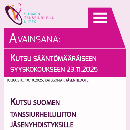
Skip
to
content
A
VAINSANA:
JÄSENKOKOUS
K
UTSU SÄÄNTÖMÄÄRÄISEEN
SYYSKOKOUKSEEN 23.11.2025
JULKAISTU: 10.10.2025
, KATEGORIAT:
JÄSENTIEDOTE
K
UTSU SUOMEN
TANSSIURHEILULIITON
JÄSENYHDISTYKSILLE