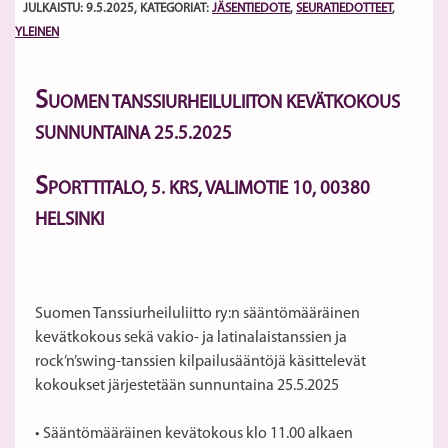
JULKAISTU: 9.5.2025
, KATEGORIAT:
JÄSENTIEDOTE
,
SEURATIEDOTTEET
,
YLEINEN
S
UOMEN TANSSIURHEILULIITON KEVÄTKOKOUS
SUNNUNTAINA 25.5.2025
S
PORTTITALO, 5. KRS, VALIMOTIE 10,
00380
HELSINKI
Suomen Tanssiurheiluliitto ry:n sääntömääräinen
kevätkokous sekä vakio- ja latinalaistanssien ja
rock’n’swing-tanssien kilpailusääntöjä käsittelevät
kokoukset järjestetään sunnuntaina 25.5.2025
• Sääntömääräinen kevätokous klo 11.00 alkaen