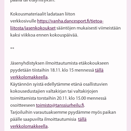
päällä tai etäyhteyksin.
Kokousmateriaalit ladataan liiton
verkkosivulle
https://vanha.dancesport.fi/tietoa-
liitosta/jasenkokoukset
sääntöjen mukaisesti viimeistään
kaksi viikkoa ennen kokouspäivää.
**
Jäsenyhdistyksen ilmoittautumista etäkokoukseen
pyydetään tiistaihin 18.11. klo 15 mennessä
tällä
verkkolomakkeella
.
Käytännön syistä edellytämme etänä osallistuvien
kokousedustajien valtakirjan tai valtakirjojen
toimittamista torstaihin 20.11. klo 15.00 mennessä
osoitteeseen
toimisto@tanssiurheilu.fi
.
Tarjoiluihin varautuaksemme pyydämme myös paikan
päälle saapuvilta ilmoittautumisia
tällä
verkkolomakkeella
.