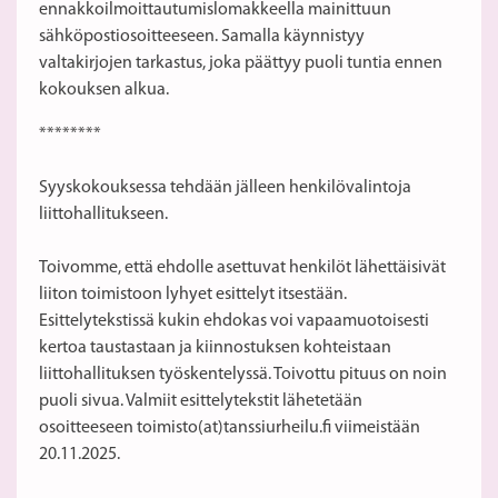
ennakkoilmoittautumislomakkeella mainittuun
sähköpostiosoitteeseen. Samalla käynnistyy
valtakirjojen tarkastus, joka päättyy puoli tuntia ennen
kokouksen alkua.
********
Syyskokouksessa tehdään jälleen henkilövalintoja
liittohallitukseen.
Toivomme, että ehdolle asettuvat henkilöt lähettäisivät
liiton toimistoon lyhyet esittelyt itsestään.
Esittelytekstissä kukin ehdokas voi vapaamuotoisesti
kertoa taustastaan ja kiinnostuksen kohteistaan
liittohallituksen työskentelyssä. Toivottu pituus on noin
puoli sivua. Valmiit esittelytekstit lähetetään
osoitteeseen toimisto(at)tanssiurheilu.fi viimeistään
20.11.2025.