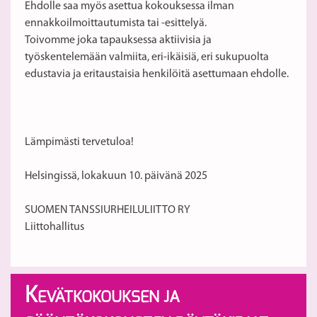
Ehdolle saa myös asettua kokouksessa ilman
ennakkoilmoittautumista tai -esittelyä.
Toivomme joka tapauksessa aktiivisia ja
työskentelemään valmiita, eri-ikäisiä, eri sukupuolta
edustavia ja eritaustaisia henkilöitä asettumaan ehdolle.
Lämpimästi tervetuloa!
Helsingissä, lokakuun 10. päivänä 2025
SUOMEN TANSSIURHEILULIITTO RY
Liittohallitus
K
EVÄTKOKOUKSEN JA