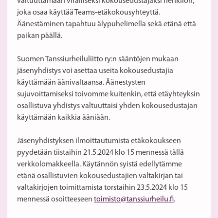
valtuuttamaan viralliseksi kokousedustajaksi henkilön,
joka osaa käyttää Teams-etäkokousyhteyttä.
Äänestäminen tapahtuu älypuhelimella sekä etänä että
paikan päällä.
Suomen Tanssiurheiluliitto ry:n sääntöjen mukaan
jäsenyhdistys voi asettaa useita kokousedustajia
käyttämään äänivaltaansa. Äänestysten
sujuvoittamiseksi toivomme kuitenkin, että etäyhteyksin
osallistuva yhdistys valtuuttaisi yhden kokousedustajan
käyttämään kaikkia ääniään.
Jäsenyhdistyksen ilmoittautumista etäkokoukseen
pyydetään tiistaihin 21.5.2024 klo 15 mennessä tällä
verkkolomakkeella. Käytännön syistä edellytämme
etänä osallistuvien kokousedustajien valtakirjan tai
valtakirjojen toimittamista torstaihin 23.5.2024 klo 15
mennessä osoitteeseen
toimisto@tanssiurheilu.fi
.