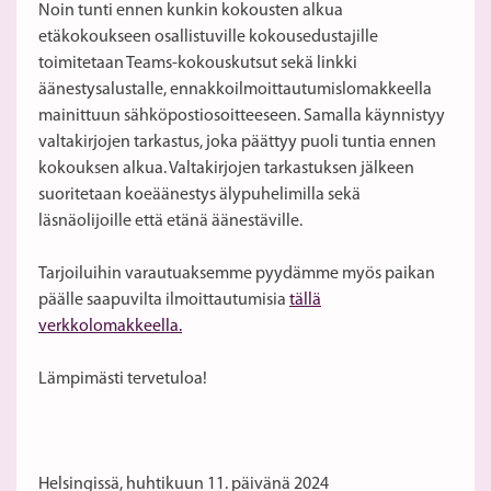
Noin tunti ennen kunkin kokousten alkua
etäkokoukseen osallistuville kokousedustajille
toimitetaan Teams-kokouskutsut sekä linkki
äänestysalustalle, ennakkoilmoittautumislomakkeella
mainittuun sähköpostiosoitteeseen. Samalla käynnistyy
valtakirjojen tarkastus, joka päättyy puoli tuntia ennen
kokouksen alkua. Valtakirjojen tarkastuksen jälkeen
suoritetaan koeäänestys älypuhelimilla sekä
läsnäolijoille että etänä äänestäville.
Tarjoiluihin varautuaksemme pyydämme myös paikan
päälle saapuvilta ilmoittautumisia
tällä
verkkolomakkeella
.
Lämpimästi tervetuloa!
Helsingissä, huhtikuun 11. päivänä 2024