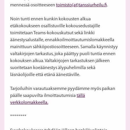
mennessä osoitteeseen
toimisto(at)tanssiurheilu.fi
.
Noin tunti ennen kunkin kokousten alkua
etäkokoukseen osallistuville kokousedustajille
toimitetaan Teams-kokouskutsut sekä linkki
äänestysalustalle, ennakkoilmoittautumislomakkeella
mainittuun sähköpostiosoitteeseen. Samalla käynnistyy
valtakirjojen tarkastus, joka päättyy puoli tuntia ennen
kokouksen alkua. Valtakirjojen tarkastuksen jälkeen
suoritetaan koeäänestys älypuhelimilla sekä
läsnäolijoille että etänä äänestäville.
Tarjoiluihin varautuaksemme pyydämme myös paikan
päälle saapuvilta ilmoittautumisia
tällä
verkkolomakkeella.
********