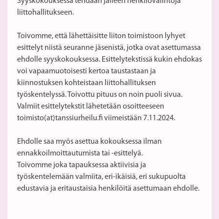
Syyskokouksessa tehdään jälleen henkilövalintoja
liittohallitukseen.
Toivomme, että lähettäisitte liiton toimistoon lyhyet
esittelyt niistä seuranne jäsenistä, jotka ovat asettumassa
ehdolle syyskokouksessa. Esittelytekstissä kukin ehdokas
voi vapaamuotoisesti kertoa taustastaan ja
kiinnostuksen kohteistaan liittohallituksen
työskentelyssä. Toivottu pituus on noin puoli sivua.
Valmiit esittelytekstit lähetetään osoitteeseen
toimisto(at)tanssiurheilu.fi viimeistään 7.11.2024.
Ehdolle saa myös asettua kokouksessa ilman
ennakkoilmoittautumista tai -esittelyä.
Toivomme joka tapauksessa aktiivisia ja
työskentelemään valmiita, eri-ikäisiä, eri sukupuolta
edustavia ja eritaustaisia henkilöitä asettumaan ehdolle.