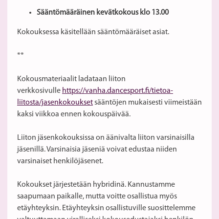
Sääntömääräinen kevätkokous klo 13.00
Kokouksessa käsitellään sääntömääräiset asiat.
**
Kokousmateriaalit ladataan liiton
verkkosivulle
https://vanha.dancesport.fi/tietoa-
liitosta/jasenkokoukset
sääntöjen mukaisesti viimeistään
kaksi viikkoa ennen kokouspäivää.
Liiton jäsenkokouksissa on äänivalta liiton varsinaisilla
jäsenillä. Varsinaisia jäseniä voivat edustaa niiden
varsinaiset henkilöjäsenet.
Kokoukset järjestetään hybridinä. Kannustamme
saapumaan paikalle, mutta voitte osallistua myös
etäyhteyksin. Etäyhteyksin osallistuville suosittelemme