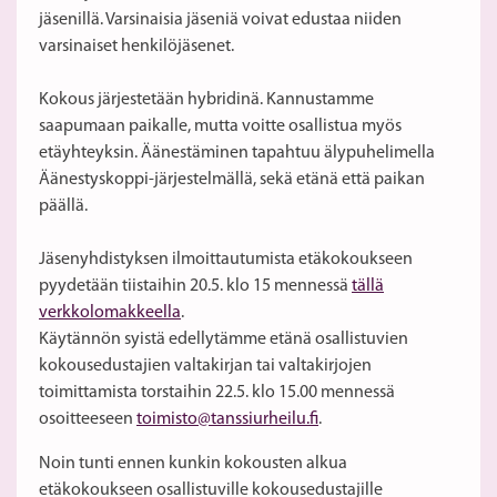
jäsenillä. Varsinaisia jäseniä voivat edustaa niiden
varsinaiset henkilöjäsenet.
Kokous järjestetään hybridinä. Kannustamme
saapumaan paikalle, mutta voitte osallistua myös
etäyhteyksin. Äänestäminen tapahtuu älypuhelimella
Äänestyskoppi-järjestelmällä, sekä etänä että paikan
päällä.
Jäsenyhdistyksen ilmoittautumista etäkokoukseen
pyydetään tiistaihin 20.5. klo 15 mennessä
tällä
verkkolomakkeella
.
Käytännön syistä edellytämme etänä osallistuvien
kokousedustajien valtakirjan tai valtakirjojen
toimittamista torstaihin 22.5. klo 15.00 mennessä
osoitteeseen
toimisto@tanssiurheilu.fi
.
Noin tunti ennen kunkin kokousten alkua
etäkokoukseen osallistuville kokousedustajille