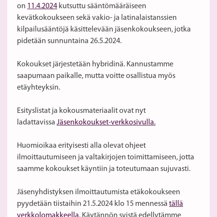
on
11.4.2024
kutsuttu sääntömääräiseen
kevätkokoukseen sekä vakio- ja latinalaistanssien
kilpailusääntöjä käsittelevään jäsenkokoukseen, jotka
pidetään sunnuntaina 26.5.2024.
Kokoukset järjestetään hybridinä. Kannustamme
saapumaan paikalle, mutta voitte osallistua myös
etäyhteyksin.
Esityslistat ja kokousmateriaalit ovat nyt
ladattavissa
Jäsenkokoukset-verkkosivulla.
Huomioikaa erityisesti alla olevat ohjeet
ilmoittautumiseen ja valtakirjojen toimittamiseen, jotta
saamme kokoukset käyntiin ja toteutumaan sujuvasti.
Jäsenyhdistyksen ilmoittautumista etäkokoukseen
pyydetään tiistaihin 21.5.2024 klo 15 mennessä
tällä
verkkolomakkeella
. Käytännön syistä edellytämme