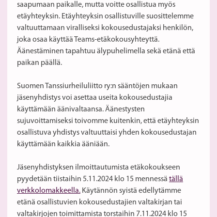
saapumaan paikalle, mutta voitte osallistua myös
etäyhteyksin. Etäyhteyksin osallistuville suosittelemme
valtuuttamaan viralliseksi kokousedustajaksi henkilön,
joka osaa käyttää Teams-etäkokousyhteyttä.
Äänestäminen tapahtuu älypuhelimella sekä etänä että
paikan päällä.
Suomen Tanssiurheiluliitto ry:n sääntöjen mukaan
jäsenyhdistys voi asettaa useita kokousedustajia
käyttämään äänivaltaansa. Äänestysten
sujuvoittamiseksi toivomme kuitenkin, että etäyhteyksin
osallistuva yhdistys valtuuttaisi yhden kokousedustajan
käyttämään kaikkia ääniään.
Jäsenyhdistyksen ilmoittautumista etäkokoukseen
pyydetään tiistaihin 5.11.2024 klo 15 mennessä
tällä
verkkolomakkeella.
Käytännön syistä edellytämme
etänä osallistuvien kokousedustajien valtakirjan tai
valtakirjojen toimittamista torstaihin 7.11.2024 klo 15