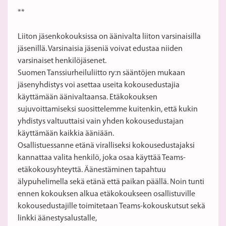
**
Liiton jäsenkokouksissa on äänivalta liiton varsinaisilla
jäsenillä. Varsinaisia jäseniä voivat edustaa niiden
varsinaiset henkilöjäsenet.
Suomen Tanssiurheiluliitto ry:n sääntöjen mukaan
jäsenyhdistys voi asettaa useita kokousedustajia
käyttämään äänivaltaansa. Etäkokouksen
sujuvoittamiseksi suosittelemme kuitenkin, että kukin
yhdistys valtuuttaisi vain yhden kokousedustajan
käyttämään kaikkia ääniään.
Osallistuessanne etänä viralliseksi kokousedustajaksi
kannattaa valita henkilö, joka osaa käyttää Teams-
etäkokousyhteyttä. Äänestäminen tapahtuu
älypuhelimella sekä etänä että paikan päällä. Noin tunti
ennen kokouksen alkua etäkokoukseen osallistuville
kokousedustajille toimitetaan Teams-kokouskutsut sekä
linkki äänestysalustalle,