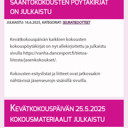
SÄÄNTÖKOKOUSTEN PÖYTÄKIRJAT
ON JULKAISTU
JULKAISTU: 16.6.2025
, KATEGORIAT:
SEURATIEDOTTEET
Kevätkokouspäivän kaikkien kokousten
kokouspöytäkirjat on nyt allekirjoitettu ja julkaistu
sivulla https://vanha.dancesport.fi/tietoa-
liitosta/jasenkokoukset/.
Kokousten esityslistat ja liitteet ovat jatkossakin
nähtävissä jäsenseurojn sisäisillä sivuilla.
K
EVÄTKOKOUSPÄIVÄN 25.5.2025
KOKOUSMATERIAALIT JULKAISTU