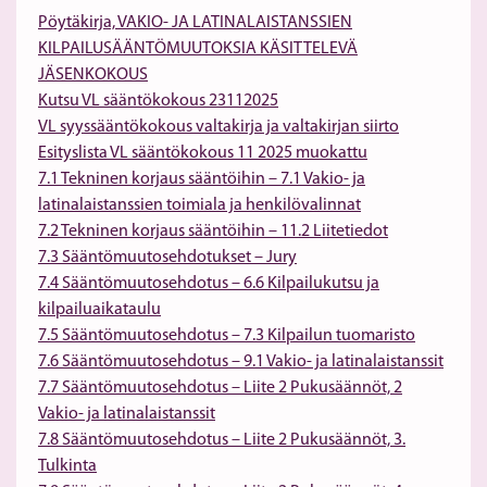
Pöytäkirja, VAKIO- JA LATINALAISTANSSIEN
KILPAILUSÄÄNTÖMUUTOKSIA KÄSITTELEVÄ
JÄSENKOKOUS
Kutsu VL sääntökokous 23112025
VL syyssääntökokous valtakirja ja valtakirjan siirto
Esityslista VL sääntökokous 11 2025 muokattu
7.1 Tekninen korjaus sääntöihin – 7.1 Vakio- ja
latinalaistanssien toimiala ja henkilövalinnat
7.2 Tekninen korjaus sääntöihin – 11.2 Liitetiedot
7.3 Sääntömuutosehdotukset – Jury
7.4 Sääntömuutosehdotus – 6.6 Kilpailukutsu ja
kilpailuaikataulu
7.5 Sääntömuutosehdotus – 7.3 Kilpailun tuomaristo
7.6 Sääntömuutosehdotus – 9.1 Vakio- ja latinalaistanssit
7.7 Sääntömuutosehdotus – Liite 2 Pukusäännöt, 2
Vakio- ja latinalaistanssit
7.8 Sääntömuutosehdotus – Liite 2 Pukusäännöt, 3.
Tulkinta