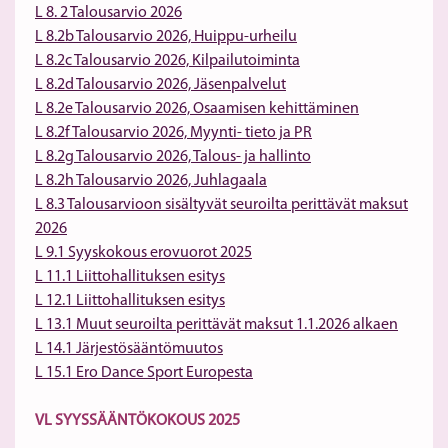
L 8. 2 Talousarvio 2026
L 8.2b Talousarvio 2026, Huippu-urheilu
L 8.2c Talousarvio 2026, Kilpailutoiminta
L 8.2d Talousarvio 2026, Jäsenpalvelut
L 8.2e Talousarvio 2026, Osaamisen kehittäminen
L 8.2f Talousarvio 2026, Myynti- tieto ja PR
L 8.2g Talousarvio 2026, Talous- ja hallinto
L 8.2h Talousarvio 2026, Juhlagaala
L 8.3 Talousarvioon sisältyvät seuroilta perittävät maksut
2026
L 9.1 Syyskokous erovuorot 2025
L 11.1 Liittohallituksen esitys
L 12.1 Liittohallituksen esitys
L 13.1 Muut seuroilta perittävät maksut 1.1.2026 alkaen
L 14.1 Järjestösääntömuutos
L 15.1 Ero Dance Sport Europesta
VL SYYSSÄÄNTÖKOKOUS 2025