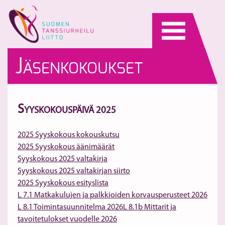
Skip
to
content
J
ÄSENKOKOUKSET
S
YYSKOKOUSPÄIVÄ 2025
2025 Syyskokous kokouskutsu
2025 Syyskokous äänimäärät
Syyskokous 2025 valtakirja
Syyskokous 2025 valtakirjan siirto
2025 Syyskokous esityslista
L 7.1 Matkakulujen ja palkkioiden korvausperusteet 2026
L 8.1 Toimintasuunnitelma 2026
L 8.1b Mittarit ja
tavoitetulokset vuodelle 2026