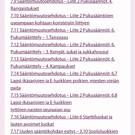
7.9 Sääntömuutosehdotus – Liite 2 Pukusäännöt, 4.
Rangaistukset
7.10 Sääntömuutosehdotus – Liite 2 Pukusääntöjen
useampaan kohtaan koristeisiin liittyen
7.11 Sääntömuutosehdotus – Liite 2 Pukusäännöt, 6.
Pukumäärittely – 1.Tanssiasu
7.12 Sääntömuutosehdotus – Liite 2 Pukusäännöt, 6.
Pukumäärittely – 3. Kengät, sukat ja sukkahousut
7.13 Sääntömuutosehdotus – Liite 2 Pukusäännöt, 6.
Pukumäärittely – 4. Kampaukset
7.14 Sääntömuutosehdotus – Liite 2 Pukusäännöt, 6.7
Lapsi-ikäsarjojen ja E-luokkien poikien, miesten,viejän
paita
7.15 Sääntömuutosehdotus – Liite 2 Pukusäännöt, 6.8
Lapsi-ikäsarjojen ja E-luokkien
tyttöjen,naisten,seuraajan asu
7.16 Sääntömuutosehdotus – Liite 6 Starttiluokat ja
lasten avoimet luokat
7.17 Uuden sääntökohdan esitys – 3.10 Soololuokkien