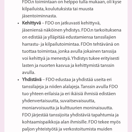
FDO.n toimintaan on helppo tulla mukaan, oli kyse
kilpailuista, koulutuksista tai muusta
jäsentoiminnasta.
Kehittyvä
– FDO on jatkuvasti kehittyvä,
jäseniensä näköinen yhdistys. FDO.n tarkoituksena
on edistää ja ylläpitää edustamiensa tanssilajien
harrastu- ja kilpailutoimintaa. FDOn tehtävänä on
tuottaa toimintaa, jonka avulla jokainen tanssija
voi kehittyä ja menestyä. Yhdistys tukee erityisesti
lasten ja nuorten kasvua ja kehittymistä tanssin
avulla.
Yhdistävä
– FDO edustaa ja yhdistää useita eri
tanssilajeja ja niiden alalajeja. Tanssin avulla FDO
tuo yhteen erilaisia ja eri ikäisiä ihmisiä edistäen
yhdenvertaisuutta, suvaitsevaisuutta,
moniarvoisuutta ja kulttuurien moninaisuutta.
FDO järjestää tanssijoita yhdistäviä tapahtumia ja
kohtaamispaikkoja alan ihmisille. FDO tekee myös
paljon yhteistyötä ja verkostoitumista muiden