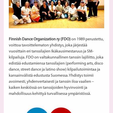
Finnish Dance Organization ry (FDO)
on 1989 perustettu,
voittoa tavoittelematon yhdistys, joka järjestää
vuosittain eri tanssilajien Ikäkausimestaruus ja SM-
kilpailuja. FDO on valtakunnallinen tanssin lajiliitto, joka
edistää edustamiensa tanssilajien (performing arts, disco
dance, street dance ja latino show) kilpailutoimintaa ja
kansainvälistä edustusta Suomessa. Yhdistys toimii
avoimesti, yhdenvertaisesti ja tanssin iloa vaalien –
kaiken keskiössä on tanssijoiden hyvinvointi ja
mahdollisuus kehittyä turvallisessa ympäristössä.