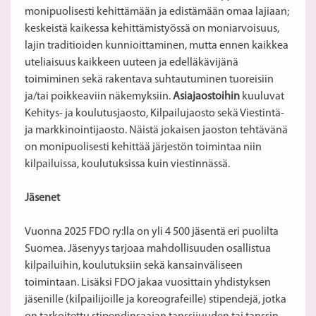
monipuolisesti kehittämään ja edistämään omaa lajiaan;
keskeistä kaikessa kehittämistyössä on moniarvoisuus,
lajin traditioiden kunnioittaminen, mutta ennen kaikkea
uteliaisuus kaikkeen uuteen ja edelläkävijänä
toimiminen sekä rakentava suhtautuminen tuoreisiin
ja/tai poikkeaviin näkemyksiin.
Asiajaostoihin
kuuluvat
Kehitys- ja koulutusjaosto, Kilpailujaosto sekä Viestintä-
ja markkinointijaosto. Näistä jokaisen jaoston tehtävänä
on monipuolisesti kehittää järjestön toimintaa niin
kilpailuissa, koulutuksissa kuin viestinnässä.
Jäsenet
Vuonna 2025 FDO ry:lla on yli 4 500 jäsentä eri puolilta
Suomea. Jäsenyys tarjoaa mahdollisuuden osallistua
kilpailuihin, koulutuksiin sekä kansainväliseen
toimintaan. Lisäksi FDO jakaa vuosittain yhdistyksen
jäsenille (kilpailijoille ja koreografeille) stipendejä, jotka