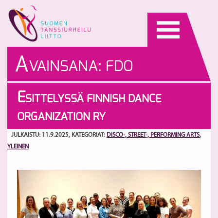
Skip
to
content
A
VAINSANA:
FDO
E
SITTELYSSÄ FINNISH DANCE
ORGANIZATION RY
JULKAISTU: 11.9.2025
, KATEGORIAT:
DISCO-, STREET-, PERFORMING ARTS
,
YLEINEN