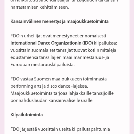
on tarkoitettu stipendinsaajan tanssijuuden tai tanssin
harrastamisen kehittämiseen.
Kansainvälinen menestys ja maajoukkuetoiminta
FDO:n urheilijat ovat menestyneet erinomaisesti
International Dance Organizationin (IDO)
kilpailuissa:
vuosittain suomalaiset tanssijat tuovat kotiin mitaleja
edustamiensa tanssilajien maailmanmestaruus- ja
Euroopan mestaruuskilpailuista.
FDO vastaa Suomen maajoukkueen toiminnasta
performing arts ja disco dance -lajeissa.
Maajoukkuetoiminta tarjoaa lahjakkaille tanssijoille
ponnahduslaudan kansainväliselle uralle.
Kilpailutoiminta
FDO järjestää vuosittain useita kilpailutapahtumia