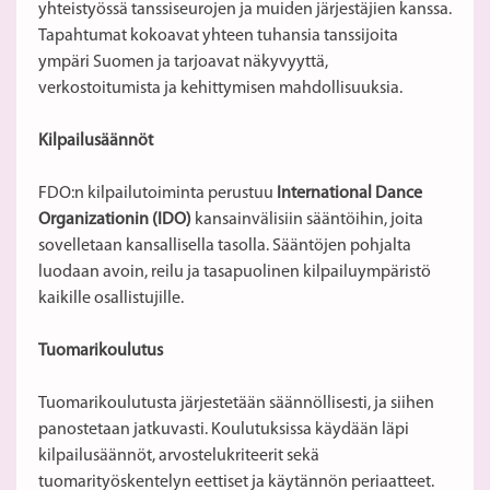
yhteistyössä tanssiseurojen ja muiden järjestäjien kanssa.
Tapahtumat kokoavat yhteen tuhansia tanssijoita
ympäri Suomen ja tarjoavat näkyvyyttä,
verkostoitumista ja kehittymisen mahdollisuuksia.
Kilpailusäännöt
FDO:n kilpailutoiminta perustuu
International Dance
Organizationin (IDO)
kansainvälisiin sääntöihin, joita
sovelletaan kansallisella tasolla. Sääntöjen pohjalta
luodaan avoin, reilu ja tasapuolinen kilpailuympäristö
kaikille osallistujille.
Tuomarikoulutus
Tuomarikoulutusta järjestetään säännöllisesti, ja siihen
panostetaan jatkuvasti. Koulutuksissa käydään läpi
kilpailusäännöt, arvostelukriteerit sekä
tuomarityöskentelyn eettiset ja käytännön periaatteet.