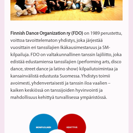
Finnish Dance Organization ry (FDO)
on 1989 perustettu,
voittoa tavoittelematon yhdistys, joka järjestää
vuosittain eri tanssilajien Ikäkausimestaruus ja SM-
kilpailuja. FDO on valtakunnallinen tanssin lajiliitto, joka
edistää edustamiensa tanssilajien (performing arts, disco
dance, street dance ja latino show) kilpailutoimintaa ja
kansainvälistä edustusta Suomessa. Yhdistys toimii
avoimesti, yhdenvertaisesti ja tanssin iloa vaalien –
kaiken keskiössä on tanssijoiden hyvinvointi ja
mahdollisuus kehittyä turvallisessa ympäristössä.