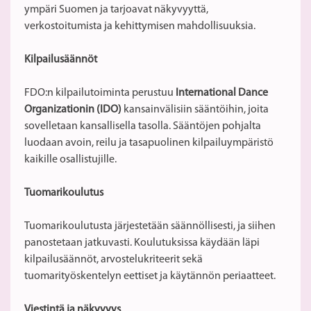
ympäri Suomen ja tarjoavat näkyvyyttä,
verkostoitumista ja kehittymisen mahdollisuuksia.
Kilpailusäännöt
FDO:n kilpailutoiminta perustuu
International Dance
Organizationin (IDO)
kansainvälisiin sääntöihin, joita
sovelletaan kansallisella tasolla. Sääntöjen pohjalta
luodaan avoin, reilu ja tasapuolinen kilpailuympäristö
kaikille osallistujille.
Tuomarikoulutus
Tuomarikoulutusta järjestetään säännöllisesti, ja siihen
panostetaan jatkuvasti. Koulutuksissa käydään läpi
kilpailusäännöt, arvostelukriteerit sekä
tuomarityöskentelyn eettiset ja käytännön periaatteet.
Viestintä ja näkyvyys