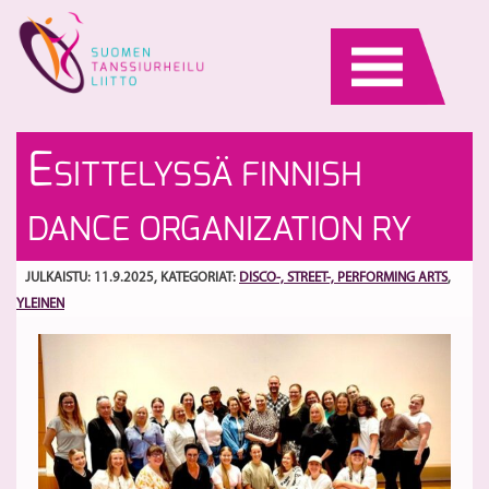
Skip
to
content
11
V
E
SITTELYSSÄ FINNISH
VL
ar
ar
es
S
DANCE ORGANIZATION RY
es
11
ja
ke
JULKAISTU: 11.9.2025
, KATEGORIAT:
DISCO-, STREET-, PERFORMING ARTS
,
YLEINEN