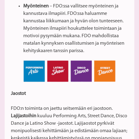
Myönteinen
– FDO:ssa vallitsee myönteinen ja
kannustava ilmapiiri. FDO:ssa haluamme
kannustaa liikkumaan ja hyvän olon tunteeseen.
Myönteinen ilmapiiri houkuttelee toimintaan ja
motivoi pysymään mukana. FDO mahdollistaa
matalan kynnyksen osallistumisen ja myönteisen
kehityskaaren tanssin parissa.
Jaostot
FDO:n toiminta on jaettu seitsemään eri jaostoon.
Lajijastoihin
kuuluu Performing Arts, Street Dance, Disco
Dance ja Latino Show -jaostot. Lajijaostot pyrkivät
monipuolisesti kehittämään ja edistämään omaa lajiaan;
keskeistä kaikessa kehittämistyössä on moniarvoisuus,