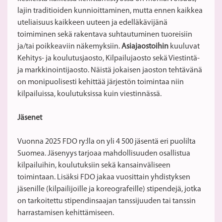
lajin traditioiden kunnioittaminen, mutta ennen kaikkea
uteliaisuus kaikkeen uuteen ja edelläkävijänä
toimiminen sekä rakentava suhtautuminen tuoreisiin
ja/tai poikkeaviin näkemyksiin.
Asiajaostoihin
kuuluvat
Kehitys- ja koulutusjaosto, Kilpailujaosto sekä Viestintä-
ja markkinointijaosto. Näistä jokaisen jaoston tehtävänä
on monipuolisesti kehittää järjestön toimintaa niin
kilpailuissa, koulutuksissa kuin viestinnässä.
Jäsenet
Vuonna 2025 FDO ry:lla on yli 4 500 jäsentä eri puolilta
Suomea. Jäsenyys tarjoaa mahdollisuuden osallistua
kilpailuihin, koulutuksiin sekä kansainväliseen
toimintaan. Lisäksi FDO jakaa vuosittain yhdistyksen
jäsenille (kilpailijoille ja koreografeille) stipendejä, jotka
on tarkoitettu stipendinsaajan tanssijuuden tai tanssin
harrastamisen kehittämiseen.