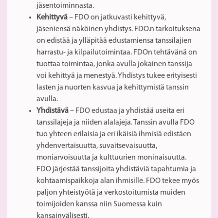
jäsentoiminnasta.
Kehittyvä
– FDO on jatkuvasti kehittyvä,
jäseniensä näköinen yhdistys. FDO.n tarkoituksena
on edistää ja ylläpitää edustamiensa tanssilajien
harrastu- ja kilpailutoimintaa. FDOn tehtävänä on
tuottaa toimintaa, jonka avulla jokainen tanssija
voi kehittyä ja menestyä. Yhdistys tukee erityisesti
lasten ja nuorten kasvua ja kehittymistä tanssin
avulla.
Yhdistävä
– FDO edustaa ja yhdistää useita eri
tanssilajeja ja niiden alalajeja. Tanssin avulla FDO
tuo yhteen erilaisia ja eri ikäisiä ihmisiä edistäen
yhdenvertaisuutta, suvaitsevaisuutta,
moniarvoisuutta ja kulttuurien moninaisuutta.
FDO järjestää tanssijoita yhdistäviä tapahtumia ja
kohtaamispaikkoja alan ihmisille. FDO tekee myös
paljon yhteistyötä ja verkostoitumista muiden
toimijoiden kanssa niin Suomessa kuin
kansainvälisesti.