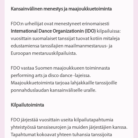
Kansainvälinen menestys ja maajoukkuetoiminta
FDO:n urheilijat ovat menestyneet erinomaisesti
International Dance Organizationin (IDO)
kilpailuissa:
vuosittain suomalaiset tanssijat tuovat kotiin mitaleja
edustamiensa tanssilajien maailmanmestaruus- ja
Euroopan mestaruuskilpailuista.
FDO vastaa Suomen maajoukkueen toiminnasta
performing arts ja disco dance -lajeissa.
Maajoukkuetoiminta tarjoaa lahjakkaille tanssijoille
ponnahduslaudan kansainväliselle uralle.
Kilpailutoiminta
FDO järjestää vuosittain useita kilpailutapahtumia
yhteistyössä tanssiseurojen ja muiden järjestäjien kanssa.
Tapahtumat kokoavat yhteen tuhansia tanssijoita