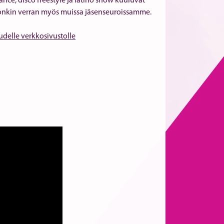
nce, disco freestyle ja latino show kuuluvat
a jonkin verran myös muissa jäsenseuroissamme.
uudelle verkkosivustolle