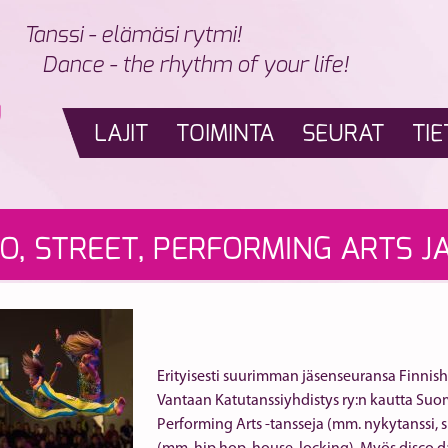
Tanssi - elämäsi rytmi!
Dance - the rhythm of your life!
LAJIT
TOIMINTA
SEURAT
TIE
CO, STREET, PERFORMING ARTS 
Erityisesti suurimman jäsenseuransa Finnis
Vantaan Katutanssiyhdistys ry:n kautta Suo
Performing Arts -tansseja (mm. nykytanssi, s