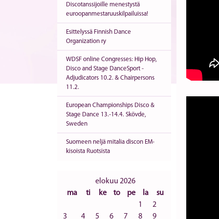
Discotanssijoille menestystä
euroopanmestaruuskilpailuissa!
Esittelyssä Finnish Dance
Organization ry
WDSF online Congresses: Hip Hop,
Disco and Stage DanceSport -
Adjudicators 10.2. & Chairpersons
11.2.
European Championships Disco &
Stage Dance 13.-14.4. Skövde,
Sweden
Suomeen neljä mitalia discon EM-
kisoista Ruotsista
elokuu 2026
ma
ti
ke
to
pe
la
su
1
2
3
4
5
6
7
8
9