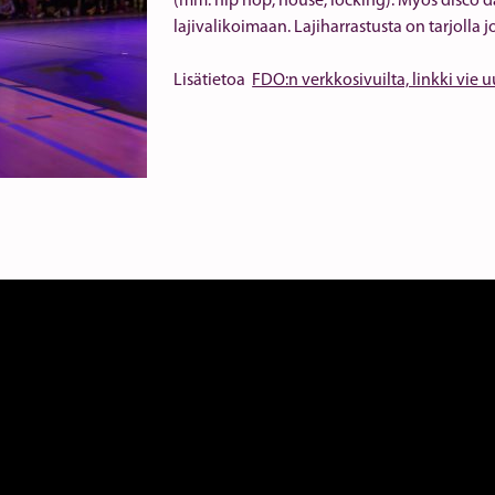
(mm. hip hop, house, locking). Myös disco da
lajivalikoimaan. Lajiharrastusta on tarjoll
Lisätietoa
FDO:n verkkosivuilta, linkki vie 