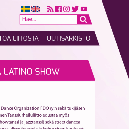
TOA LIITOSTA
UUTISARKISTO
JA LATINO SHOW
h Dance Organization FDO ry:n sekä tukijäsen
men Tanssiurheiluliitto edustaa myös
howtanssi ja jazztanssi) sekä street dancea