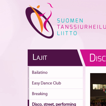
Skip
to
content
D
L
AJIT
IS
Bailatino
Easy Dance Club
Breaking
Disco, street, performing