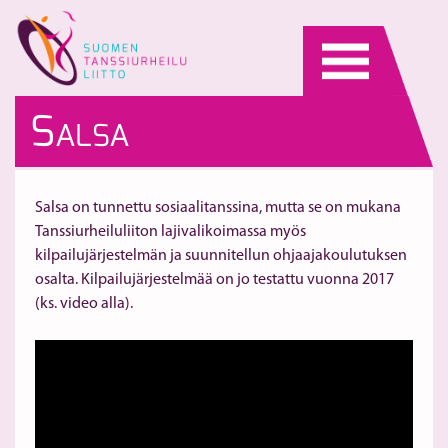
Skip
to
content
S
ALSA
Salsa on tunnettu sosiaalitanssina, mutta se on mukana
Tanssiurheiluliiton lajivalikoimassa myös
kilpailujärjestelmän ja suunnitellun ohjaajakoulutuksen
osalta. Kilpailujärjestelmää on jo testattu vuonna 2017
(ks. video alla).