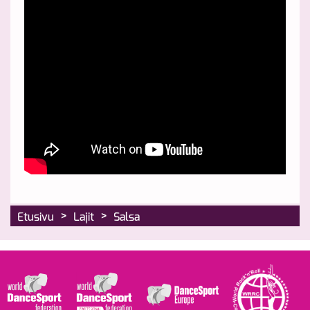
>
>
Etusivu
Lajit
Salsa