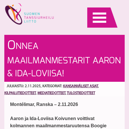
Skip
to
content
Ka
M
O
NNEA
V
Va
ko
La
S
MAAILMANMESTARIT AARON
ny
&
y
B
& IDA-LOVIISA!
pa
W
2.
JULKAISTU: 2.11.2025
, KATEGORIAT:
KANSAINVÄLISET ASIAT
,
KILPAILUTIEDOTTEET
,
MEDIATIEDOTTEET
,
TULOSTIEDOTTEET
Montélimar, Ranska – 2.11.2026
Aaron ja Ida-Loviisa Koivunen voittivat
kolmannen maailmanmestaruutensa Boogie