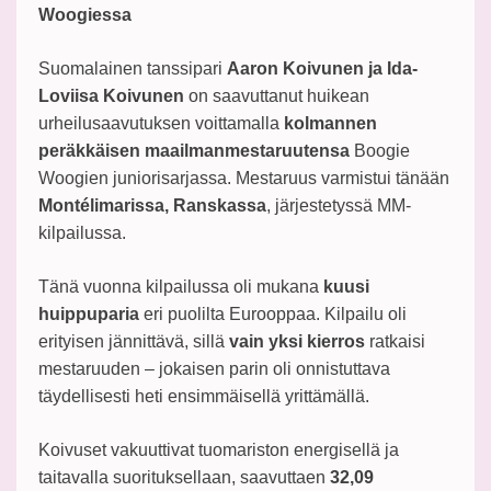
Woogiessa
Suomalainen tanssipari
Aaron Koivunen ja Ida-
Loviisa Koivunen
on saavuttanut huikean
urheilusaavutuksen voittamalla
kolmannen
peräkkäisen maailmanmestaruutensa
Boogie
Woogien juniorisarjassa. Mestaruus varmistui tänään
Montélimarissa, Ranskassa
, järjestetyssä MM-
kilpailussa.
Tänä vuonna kilpailussa oli mukana
kuusi
huippuparia
eri puolilta Eurooppaa. Kilpailu oli
erityisen jännittävä, sillä
vain yksi kierros
ratkaisi
mestaruuden – jokaisen parin oli onnistuttava
täydellisesti heti ensimmäisellä yrittämällä.
Koivuset vakuuttivat tuomariston energisellä ja
taitavalla suorituksellaan, saavuttaen
32,09