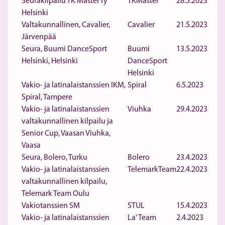
Seurakilpailu TK Master ry
TKMaster
28.5.2023
Helsinki
Valtakunnallinen, Cavalier,
Cavalier
21.5.2023
Järvenpää
Seura, Buumi DanceSport
Buumi
13.5.2023
Helsinki, Helsinki
DanceSport
Helsinki
Vakio- ja latinalaistanssien IKM,
Spiral
6.5.2023
Spiral, Tampere
Vakio- ja latinalaistanssien
Viuhka
29.4.2023
valtakunnallinen kilpailu ja
Senior Cup, Vaasan Viuhka,
Vaasa
Seura, Bolero, Turku
Bolero
23.4.2023
Vakio- ja latinalaistanssien
TelemarkTeam
22.4.2023
valtakunnallinen kilpailu,
Telemark Team Oulu
Vakiotanssien SM
STUL
15.4.2023
Vakio- ja latinalaistanssien
La' Team
2.4.2023