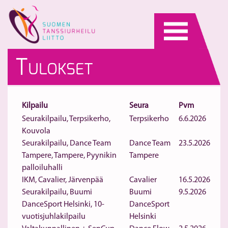
Skip
to
content
T
ULOKSET
Kilpailu
Seura
Pvm
Seurakilpailu, Terpsikerho,
Terpsikerho
6.6.2026
Kouvola
Seurakilpailu, Dance Team
Dance Team
23.5.2026
Tampere, Tampere, Pyynikin
Tampere
palloiluhalli
IKM, Cavalier, Järvenpää
Cavalier
16.5.2026
Seurakilpailu, Buumi
Buumi
9.5.2026
DanceSport Helsinki, 10-
DanceSport
vuotisjuhlakilpailu
Helsinki