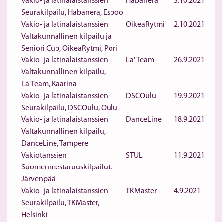
Vakio- ja latinalaistanssien
Habanera
3.10.2021
Seurakilpailu, Habanera, Espoo
Vakio- ja latinalaistanssien
OikeaRytmi
2.10.2021
Valtakunnallinen kilpailu ja
Seniori Cup, OikeaRytmi, Pori
Vakio- ja latinalaistanssien
La' Team
26.9.2021
Valtakunnallinen kilpailu,
La'Team, Kaarina
Vakio- ja latinalaistanssien
DSCOulu
19.9.2021
Seurakilpailu, DSCOulu, Oulu
Vakio- ja latinalaistanssien
DanceLine
18.9.2021
Valtakunnallinen kilpailu,
DanceLine, Tampere
Vakiotanssien
STUL
11.9.2021
Suomenmestaruuskilpailut,
Järvenpää
Vakio- ja latinalaistanssien
TKMaster
4.9.2021
Seurakilpailu, TKMaster,
Helsinki