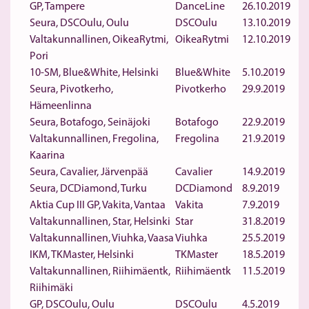
GP, Tampere
DanceLine
26.10.2019
Seura, DSCOulu, Oulu
DSCOulu
13.10.2019
Valtakunnallinen, OikeaRytmi,
OikeaRytmi
12.10.2019
Pori
10-SM, Blue&White, Helsinki
Blue&White
5.10.2019
Seura, Pivotkerho,
Pivotkerho
29.9.2019
Hämeenlinna
Seura, Botafogo, Seinäjoki
Botafogo
22.9.2019
Valtakunnallinen, Fregolina,
Fregolina
21.9.2019
Kaarina
Seura, Cavalier, Järvenpää
Cavalier
14.9.2019
Seura, DCDiamond, Turku
DCDiamond
8.9.2019
Aktia Cup III GP, Vakita, Vantaa
Vakita
7.9.2019
Valtakunnallinen, Star, Helsinki
Star
31.8.2019
Valtakunnallinen, Viuhka, Vaasa
Viuhka
25.5.2019
IKM, TKMaster, Helsinki
TKMaster
18.5.2019
Valtakunnallinen, Riihimäentk,
Riihimäentk
11.5.2019
Riihimäki
GP, DSCOulu, Oulu
DSCOulu
4.5.2019