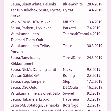
Seura, Blue&White, Helsinki
Blue&White
28.4.2019
Tanssin Jukebox, Seura, Hyrrät,
Hyrrät
14.4.2019
Kotka
Vakio SM, MiUrTa, Mikkeli
MiUrTa
13.4.2019
Seura, Parketti, Hyvinkää
Parketti
7.4.2019
Valtakunnallinen,
TelemarkTeam
6.4.2019
TelemarkTeam, Oulu
Valtakunnallinen, Tellus,
Tellus
30.3.2019
Porvoo
Seura, Tanssidans,
TanssiDans
24.3.2019
Kirkkonummi
Seura, Nick's, Dancing Lahti
Nicks
9.3.2019
Vaasan Sähkö GP
Rolling
2.3.2019
Seura, Step, Tampere
Step
17.2.2019
Seura, DSC Oulu
DSCOulu
16.2.2019
Valtakunnallinen, Swivel, Salo
Swivel
9.2.2019
Seura, Habanera, Espoo
Habanera
3.2.2019
Latin SM, Botafogo, Seinäjoki
Botafogo
2.2.2019