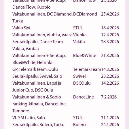
Valtakunnallinen + SenCup,
Dance Flow
2.5.2026
Dance Flow, Kuopio
Valtakunnallinen, DC Diamond,
DCDiamond
25.4.2026
Turku
Vakio SM
STUL
18.4.2026
Valtakunnallinen, Viuhka, Vaasa
Viuhka
12.4.2026
Seurakilpailu, Dance Team
Vakita
28.3.2026
Vakita, Vantaa
Valtakunnallinen + SenCup,
Blue&White
21.3.2026
Blue&White, Helsinki
GP, TelemarkTeam, Oulu
TelemarkTeam
14.3.2026
Seurakilpailu, Swivel, Salo
Swivel
28.2.2026
Valtakunnallinen, Lapsi ja
DSCOulu
14.2.2026
Junior Cup, DSC Oulu
Valtakunnallinen & Soolo
DanceLine
7.2.2026
ranking-kilpailu, DanceLine,
Tampere
VL SM Latin, Salo
STUL
31.1.2026
Seurakilpailu, Bolero, Turku
Bolero
24.1.2026