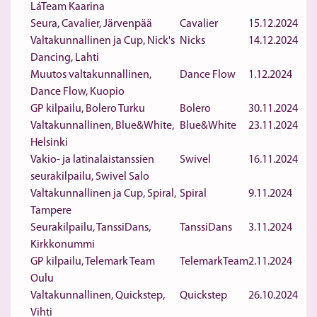
LáTeam Kaarina
Seura, Cavalier, Järvenpää
Cavalier
15.12.2024
Valtakunnallinen ja Cup, Nick's
Nicks
14.12.2024
Dancing, Lahti
Muutos valtakunnallinen,
Dance Flow
1.12.2024
Dance Flow, Kuopio
GP kilpailu, Bolero Turku
Bolero
30.11.2024
Valtakunnallinen, Blue&White,
Blue&White
23.11.2024
Helsinki
Vakio- ja latinalaistanssien
Swivel
16.11.2024
seurakilpailu, Swivel Salo
Valtakunnallinen ja Cup, Spiral,
Spiral
9.11.2024
Tampere
Seurakilpailu, TanssiDans,
TanssiDans
3.11.2024
Kirkkonummi
GP kilpailu, Telemark Team
TelemarkTeam
2.11.2024
Oulu
Valtakunnallinen, Quickstep,
Quickstep
26.10.2024
Vihti