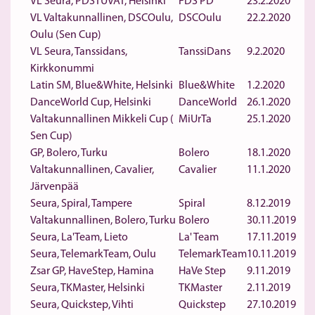
VL Seura, PDSTUVAT, Helsinki
FDS PD
23.2.2020
VL Valtakunnallinen, DSCOulu,
DSCOulu
22.2.2020
Oulu (Sen Cup)
VL Seura, Tanssidans,
TanssiDans
9.2.2020
Kirkkonummi
Latin SM, Blue&White, Helsinki
Blue&White
1.2.2020
DanceWorld Cup, Helsinki
DanceWorld
26.1.2020
Valtakunnallinen Mikkeli Cup (
MiUrTa
25.1.2020
Sen Cup)
GP, Bolero, Turku
Bolero
18.1.2020
Valtakunnallinen, Cavalier,
Cavalier
11.1.2020
Järvenpää
Seura, Spiral, Tampere
Spiral
8.12.2019
Valtakunnallinen, Bolero, Turku
Bolero
30.11.2019
Seura, La'Team, Lieto
La' Team
17.11.2019
Seura, TelemarkTeam, Oulu
TelemarkTeam
10.11.2019
Zsar GP, HaveStep, Hamina
HaVe Step
9.11.2019
Seura, TKMaster, Helsinki
TKMaster
2.11.2019
Seura, Quickstep, Vihti
Quickstep
27.10.2019