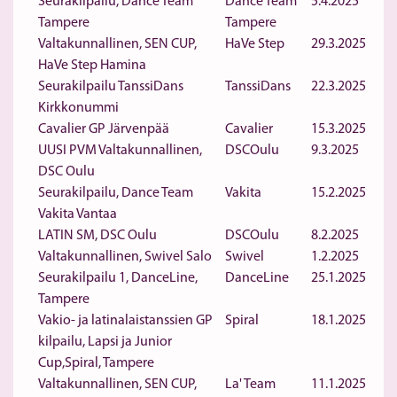
Seurakilpailu, Dance Team
Dance Team
5.4.2025
Tampere
Tampere
Valtakunnallinen, SEN CUP,
HaVe Step
29.3.2025
HaVe Step Hamina
Seurakilpailu TanssiDans
TanssiDans
22.3.2025
Kirkkonummi
Cavalier GP Järvenpää
Cavalier
15.3.2025
UUSI PVM Valtakunnallinen,
DSCOulu
9.3.2025
DSC Oulu
Seurakilpailu, Dance Team
Vakita
15.2.2025
Vakita Vantaa
LATIN SM, DSC Oulu
DSCOulu
8.2.2025
Valtakunnallinen, Swivel Salo
Swivel
1.2.2025
Seurakilpailu 1, DanceLine,
DanceLine
25.1.2025
Tampere
Vakio- ja latinalaistanssien GP
Spiral
18.1.2025
kilpailu, Lapsi ja Junior
Cup,Spiral, Tampere
Valtakunnallinen, SEN CUP,
La' Team
11.1.2025