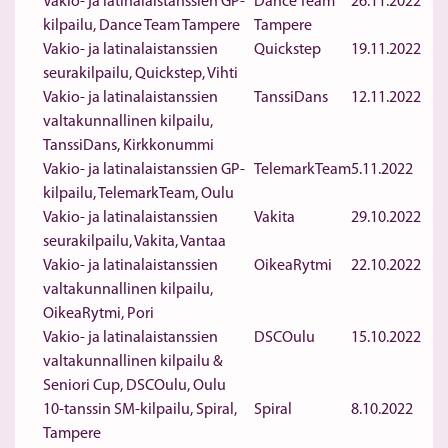
Vakio- ja latinalaistanssien GP-
Dance Team
26.11.2022
kilpailu, Dance Team Tampere
Tampere
Vakio- ja latinalaistanssien
Quickstep
19.11.2022
seurakilpailu, Quickstep, Vihti
Vakio- ja latinalaistanssien
TanssiDans
12.11.2022
valtakunnallinen kilpailu,
TanssiDans, Kirkkonummi
Vakio- ja latinalaistanssien GP-
TelemarkTeam
5.11.2022
kilpailu, TelemarkTeam, Oulu
Vakio- ja latinalaistanssien
Vakita
29.10.2022
seurakilpailu, Vakita, Vantaa
Vakio- ja latinalaistanssien
OikeaRytmi
22.10.2022
valtakunnallinen kilpailu,
OikeaRytmi, Pori
Vakio- ja latinalaistanssien
DSCOulu
15.10.2022
valtakunnallinen kilpailu &
Seniori Cup, DSCOulu, Oulu
10-tanssin SM-kilpailu, Spiral,
Spiral
8.10.2022
Tampere