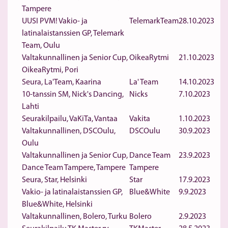
Tampere
UUSI PVM! Vakio- ja
TelemarkTeam
28.10.2023
latinalaistanssien GP, Telemark
Team, Oulu
Valtakunnallinen ja Senior Cup,
OikeaRytmi
21.10.2023
OikeaRytmi, Pori
Seura, La'Team, Kaarina
La' Team
14.10.2023
10-tanssin SM, Nick's Dancing,
Nicks
7.10.2023
Lahti
Seurakilpailu, VaKiTa, Vantaa
Vakita
1.10.2023
Valtakunnallinen, DSCOulu,
DSCOulu
30.9.2023
Oulu
Valtakunnallinen ja Senior Cup,
Dance Team
23.9.2023
Dance Team Tampere, Tampere
Tampere
Seura, Star, Helsinki
Star
17.9.2023
Vakio- ja latinalaistanssien GP,
Blue&White
9.9.2023
Blue&White, Helsinki
Valtakunnallinen, Bolero, Turku
Bolero
2.9.2023