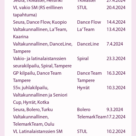
Seura, TKMaster, Helsinki
TKMaster
27.4.2024
VL vakio SM (RS erillinen
STUL
20.4.2024
tapahtuma)
Seura, Dance Flow, Kuopio
Dance Flow
14.4.2024
Valtakunnallinen, La'Team,
La' Team
13.4.2024
Kaarina
Valtakunnallinen, DanceLine,
DanceLine
7.4.2024
Tampere
Vakio- ja latinalaistanssien
Spiral
23.3.2024
seurakilpailu, Spiral, Tampere
GP kilpailu, Dance Team
Dance Team
16.3.2024
Tampere
Tampere
55v. juhlakilpailu,
Hyrrät
10.3.2024
Valtakunnallinen ja Seniori
Cup, Hyrrät, Kotka
Seura, Bolero, Turku
Bolero
9.3.2024
Valtakunnallinen,
TelemarkTeam
17.2.2024
TelemarkTeam, Oulu
VL Latinalaistanssien SM
STUL
10.2.2024