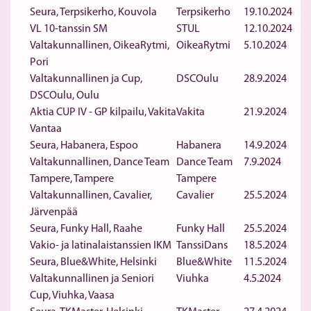
Seura, Terpsikerho, Kouvola
Terpsikerho
19.10.2024
VL 10-tanssin SM
STUL
12.10.2024
Valtakunnallinen, OikeaRytmi,
OikeaRytmi
5.10.2024
Pori
Valtakunnallinen ja Cup,
DSCOulu
28.9.2024
DSCOulu, Oulu
Aktia CUP IV - GP kilpailu, Vakita
Vakita
21.9.2024
Vantaa
Seura, Habanera, Espoo
Habanera
14.9.2024
Valtakunnallinen, Dance Team
Dance Team
7.9.2024
Tampere, Tampere
Tampere
Valtakunnallinen, Cavalier,
Cavalier
25.5.2024
Järvenpää
Seura, Funky Hall, Raahe
Funky Hall
25.5.2024
Vakio- ja latinalaistanssien IKM
TanssiDans
18.5.2024
Seura, Blue&White, Helsinki
Blue&White
11.5.2024
Valtakunnallinen ja Seniori
Viuhka
4.5.2024
Cup, Viuhka, Vaasa