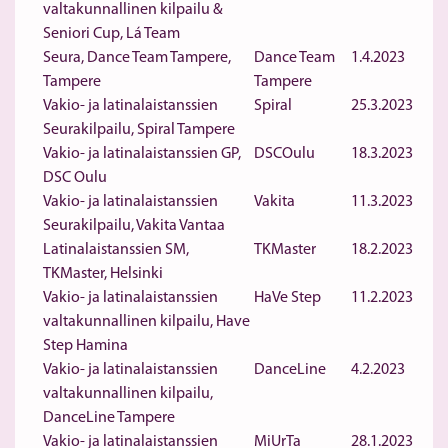
valtakunnallinen kilpailu &
Seniori Cup, Lá Team
Seura, Dance Team Tampere,
Dance Team
1.4.2023
Tampere
Tampere
Vakio- ja latinalaistanssien
Spiral
25.3.2023
Seurakilpailu, Spiral Tampere
Vakio- ja latinalaistanssien GP,
DSCOulu
18.3.2023
DSC Oulu
Vakio- ja latinalaistanssien
Vakita
11.3.2023
Seurakilpailu, Vakita Vantaa
Latinalaistanssien SM,
TKMaster
18.2.2023
TKMaster, Helsinki
Vakio- ja latinalaistanssien
HaVe Step
11.2.2023
valtakunnallinen kilpailu, Have
Step Hamina
Vakio- ja latinalaistanssien
DanceLine
4.2.2023
valtakunnallinen kilpailu,
DanceLine Tampere
Vakio- ja latinalaistanssien
MiUrTa
28.1.2023