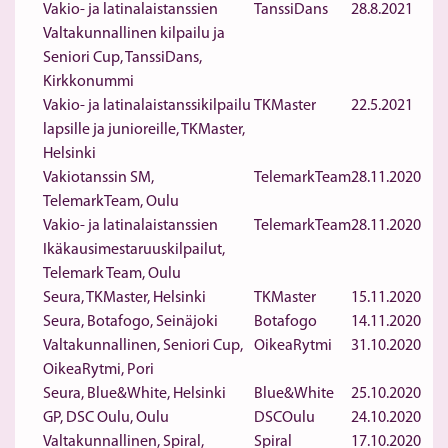
Vakio- ja latinalaistanssien
TanssiDans
28.8.2021
Valtakunnallinen kilpailu ja
Seniori Cup, TanssiDans,
Kirkkonummi
Vakio- ja latinalaistanssikilpailu
TKMaster
22.5.2021
lapsille ja junioreille, TKMaster,
Helsinki
Vakiotanssin SM,
TelemarkTeam
28.11.2020
TelemarkTeam, Oulu
Vakio- ja latinalaistanssien
TelemarkTeam
28.11.2020
Ikäkausimestaruuskilpailut,
Telemark Team, Oulu
Seura, TKMaster, Helsinki
TKMaster
15.11.2020
Seura, Botafogo, Seinäjoki
Botafogo
14.11.2020
Valtakunnallinen, Seniori Cup,
OikeaRytmi
31.10.2020
OikeaRytmi, Pori
Seura, Blue&White, Helsinki
Blue&White
25.10.2020
GP, DSC Oulu, Oulu
DSCOulu
24.10.2020
Valtakunnallinen, Spiral,
Spiral
17.10.2020