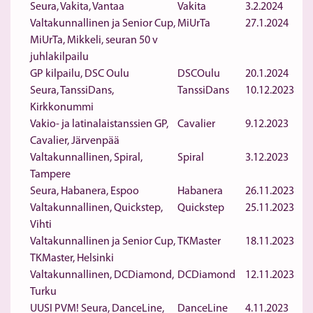
Seura, Vakita, Vantaa
Vakita
3.2.2024
Valtakunnallinen ja Senior Cup,
MiUrTa
27.1.2024
MiUrTa, Mikkeli, seuran 50 v
juhlakilpailu
GP kilpailu, DSC Oulu
DSCOulu
20.1.2024
Seura, TanssiDans,
TanssiDans
10.12.2023
Kirkkonummi
Vakio- ja latinalaistanssien GP,
Cavalier
9.12.2023
Cavalier, Järvenpää
Valtakunnallinen, Spiral,
Spiral
3.12.2023
Tampere
Seura, Habanera, Espoo
Habanera
26.11.2023
Valtakunnallinen, Quickstep,
Quickstep
25.11.2023
Vihti
Valtakunnallinen ja Senior Cup,
TKMaster
18.11.2023
TKMaster, Helsinki
Valtakunnallinen, DCDiamond,
DCDiamond
12.11.2023
Turku
UUSI PVM! Seura, DanceLine,
DanceLine
4.11.2023