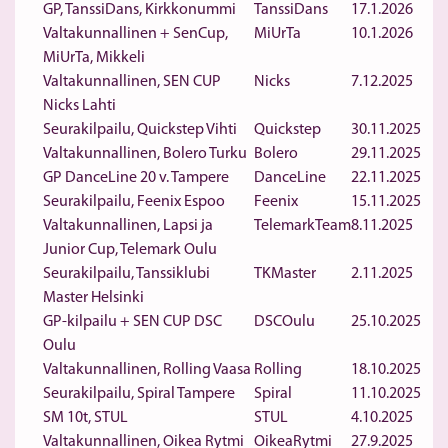
GP, TanssiDans, Kirkkonummi
TanssiDans
17.1.2026
Valtakunnallinen + SenCup,
MiUrTa
10.1.2026
MiUrTa, Mikkeli
Valtakunnallinen, SEN CUP
Nicks
7.12.2025
Nicks Lahti
Seurakilpailu, Quickstep Vihti
Quickstep
30.11.2025
Valtakunnallinen, Bolero Turku
Bolero
29.11.2025
GP DanceLine 20 v. Tampere
DanceLine
22.11.2025
Seurakilpailu, Feenix Espoo
Feenix
15.11.2025
Valtakunnallinen, Lapsi ja
TelemarkTeam
8.11.2025
Junior Cup, Telemark Oulu
Seurakilpailu, Tanssiklubi
TKMaster
2.11.2025
Master Helsinki
GP-kilpailu + SEN CUP DSC
DSCOulu
25.10.2025
Oulu
Valtakunnallinen, Rolling Vaasa
Rolling
18.10.2025
Seurakilpailu, Spiral Tampere
Spiral
11.10.2025
SM 10t, STUL
STUL
4.10.2025
Valtakunnallinen, Oikea Rytmi
OikeaRytmi
27.9.2025