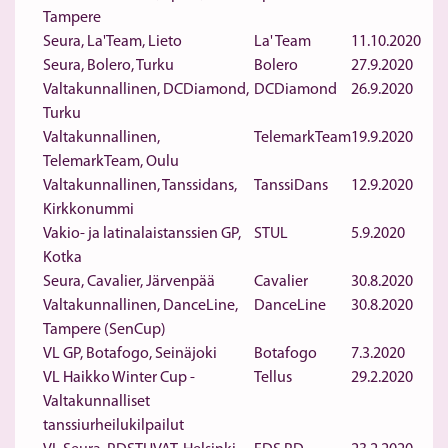
Tampere
Seura, La'Team, Lieto
La' Team
11.10.2020
Seura, Bolero, Turku
Bolero
27.9.2020
Valtakunnallinen, DCDiamond,
DCDiamond
26.9.2020
Turku
Valtakunnallinen,
TelemarkTeam
19.9.2020
TelemarkTeam, Oulu
Valtakunnallinen, Tanssidans,
TanssiDans
12.9.2020
Kirkkonummi
Vakio- ja latinalaistanssien GP,
STUL
5.9.2020
Kotka
Seura, Cavalier, Järvenpää
Cavalier
30.8.2020
Valtakunnallinen, DanceLine,
DanceLine
30.8.2020
Tampere (SenCup)
VL GP, Botafogo, Seinäjoki
Botafogo
7.3.2020
VL Haikko Winter Cup -
Tellus
29.2.2020
Valtakunnalliset
tanssiurheilukilpailut