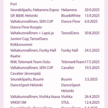
Pori
Seurakilpailu, Habanera Espoo
Habanera
20.9.2025
GP, B&W, Helsinki
Blue&White
13.9.2025
Valtakunnallinen, SEN CUP
Dance Flow
6.9.2025
Dance Flow Kuopio
Valtakunnallinen + Lapsi ja
TanssiDans
30.8.2025
Juniori Cup, TanssiDans
Kirkkonummi
Valtakunnallinen, Funky Hall
Funky Hall
24.5.2025
Raahe
IKM, Telemark Team Oulu
TelemarkTeam
17.5.2025
Valtakunnallinen, SEN CUP
Cavalier
10.5.2025
Cavalier Järvenpää
Seurakilpailu, Buumi
Buumi
3.5.2025
DanceSport Helsinki
DanceSport
Helsinki
Valtakunnallinen, Viuhka Vaasa
Viuhka
26.4.2025
VAKIO SM
STUL
12.4.2025