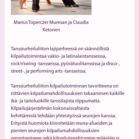
Marius Toperczer Muresan ja Claudia
Ketonen
Tanssiurheiluliiton lajiperheessä on säännöllistä
kilpailutoimintaa vakio- ja latinalaistansseissa,
rock’n’swing -tansseissa, pyörätuolitanssissa ja disco-,
street-, ja performing arts -tansseissa.
Tanssiurheiluliiton kilpailutoiminnan tavoitteena on
riittävien kilpailumahdollisuuksien takaaminen kaikille
ikä- ja taitoluokille tanssilajista riippumatta.
Kilpailujärjestelmän kokonaisvaltaista
kehittämistä tehdään yhteistyössä seurojen kanssa.
Erityistä huomiota kiinnitetään reuna-alueiden ja
pienten seurojen kilpailumahdollisuuksien
parantamiseen sekä kilpailutapahtumien määrään ja