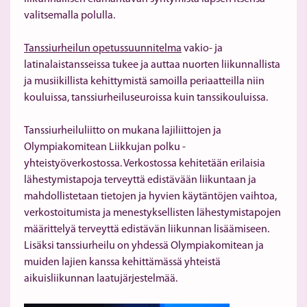
valitsemalla polulla.
Tanssiurheilun opetussuunnitelma
vakio- ja
latinalaistansseissa tukee ja auttaa nuorten liikunnallista
ja musiikillista kehittymistä samoilla periaatteilla niin
kouluissa, tanssiurheiluseuroissa kuin tanssikouluissa.
Tanssiurheiluliitto on mukana lajiliittojen ja
Olympiakomitean Liikkujan polku -
yhteistyöverkostossa. Verkostossa kehitetään erilaisia
lähestymistapoja terveyttä edistävään liikuntaan ja
mahdollistetaan tietojen ja hyvien käytäntöjen vaihtoa,
verkostoitumista ja menestyksellisten lähestymistapojen
määrittelyä terveyttä edistävän liikunnan lisäämiseen.
Lisäksi tanssiurheilu on yhdessä Olympiakomitean ja
muiden lajien kanssa kehittämässä yhteistä
aikuisliikunnan laatujärjestelmää.