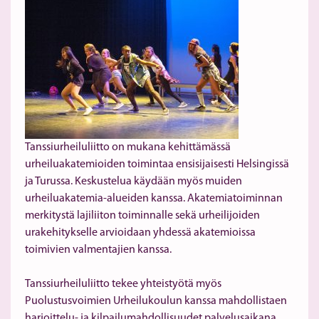
Tanssiurheiluliitto on mukana kehittämässä
urheiluakatemioiden toimintaa ensisijaisesti Helsingissä
ja Turussa. Keskustelua käydään myös muiden
urheiluakatemia-alueiden kanssa. Akatemiatoiminnan
merkitystä lajiliiton toiminnalle sekä urheilijoiden
urakehitykselle arvioidaan yhdessä akatemioissa
toimivien valmentajien kanssa.
Tanssiurheiluliitto tekee yhteistyötä myös
Puolustusvoimien Urheilukoulun kanssa mahdollistaen
harjoittelu- ja kilpailumahdollisuudet palvelusaikana.