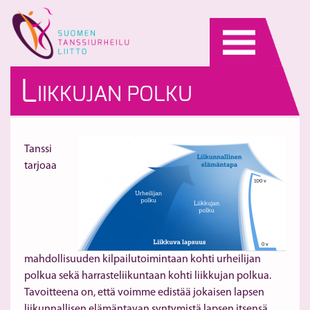
Skip
to
content
L
IIKKUJAN POLKU
Tanssi
tarjoaa
mahdollisuuden kilpailutoimintaan kohti urheilijan
polkua sekä harrasteliikuntaan kohti liikkujan polkua.
Tavoitteena on, että voimme edistää jokaisen lapsen
liikunnallisen elämäntavan syntymistä lapsen itsensä