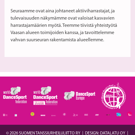
Seuraamme ovat aina johtaneet aktiiviharrastajat, ja
tulevaisuuden näkymämme ovat valoisat kasvavien
harrastajamäärien myötä. Teemme tiivistä yhteistyötä
Vaasan alueen toimijoiden kanssa, ja tavoittelemme
vahvan suurseuran rakentamista alueellemme.
© 2026 SUOMEN TANSSIURHEILULIITTO RY
|
DESIGN: DATALATU OY
|