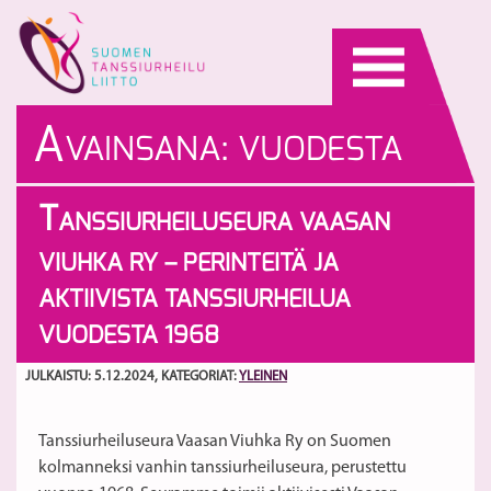
Skip
to
content
A
VAINSANA:
VUODESTA
1968
T
ANSSIURHEILUSEURA VAASAN
VIUHKA RY – PERINTEITÄ JA
AKTIIVISTA TANSSIURHEILUA
VUODESTA 1968
JULKAISTU: 5.12.2024
, KATEGORIAT:
YLEINEN
Tanssiurheiluseura Vaasan Viuhka Ry on Suomen
kolmanneksi vanhin tanssiurheiluseura, perustettu