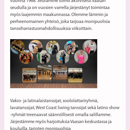
vuonna 1968. Seuramme toimii aktiivisesti Vaasan
seudulla ja on vuosien varrella järjestänyt toimintaa
myös laajemmin maakunnassa. Olemme lämmin ja
perheenomainen yhteisö, joka tarjoaa monipuolisia
tanssiharrastusmahdollisuuksia viikoittain.
Vakio- ja latinalaistanssijat, soololattariryhmä,
lavatanssijat, West Coast Swing tanssijat sekä latino show
-ryhmät treenaavat säännöllisesti omalla salillamme.
Järjestämme myös harjoituksia Vaasan keskustassa ja
kouluilla, tarjoten monipuolisia