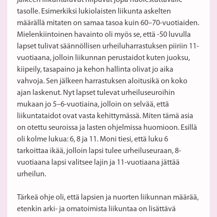
jälkeen liikuntaluvut hiipuvat jopa huolestuttavalle
tasolle. Esimerkiksi lukiolaisten liikunta askelten
määrällä mitaten on samaa tasoa kuin 60–70-vuotiaiden.
Mielenkiintoinen havainto oli myös se, että -50 luvulla
lapset tulivat säännöllisen urheiluharrastuksen piiriin 11-
vuotiaana, jolloin liikunnan perustaidot kuten juoksu,
kiipeily, tasapaino ja kehon hallinta olivat jo aika
vahvoja. Sen jälkeen harrastuksen aloitusikä on koko
ajan laskenut. Nyt lapset tulevat urheiluseuroihin
mukaan jo 5–6-vuotiaina, jolloin on selvää, että
liikuntataidot ovat vasta kehittymässä. Miten tämä asia
on otettu seuroissa ja lasten ohjelmissa huomioon. Esillä
oli kolme lukua: 6, 8 ja 11. Moni tiesi, että luku 6
tarkoittaa ikää, jolloin lapsi tulee urheiluseuraan, 8-
vuotiaana lapsi valitsee lajin ja 11-vuotiaana jättää
urheilun.
Tärkeä ohje oli, että lapsien ja nuorten liikunnan määrää,
etenkin arki- ja omatoimista liikuntaa on lisättävä