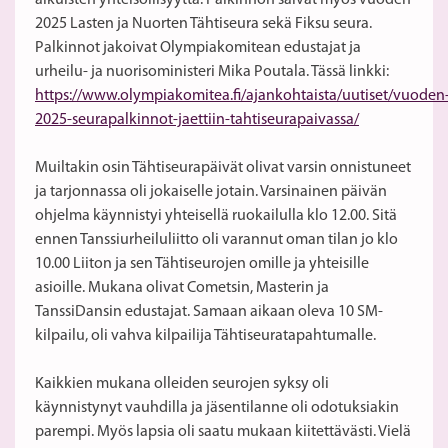
aikuisten yhteisöllisyyttä. Palkinnon saivat myös vuoden
2025 Lasten ja Nuorten Tähtiseura sekä Fiksu seura.
Palkinnot jakoivat Olympiakomitean edustajat ja
urheilu- ja nuorisoministeri Mika Poutala. Tässä linkki:
https://www.olympiakomitea.fi/ajankohtaista/uutiset/vuoden
2025-seurapalkinnot-jaettiin-tahtiseurapaivassa/
Muiltakin osin Tähtiseurapäivät olivat varsin onnistuneet
ja tarjonnassa oli jokaiselle jotain. Varsinainen päivän
ohjelma käynnistyi yhteisellä ruokailulla klo 12.00. Sitä
ennen Tanssiurheiluliitto oli varannut oman tilan jo klo
10.00 Liiton ja sen Tähtiseurojen omille ja yhteisille
asioille. Mukana olivat Cometsin, Masterin ja
TanssiDansin edustajat. Samaan aikaan oleva 10 SM-
kilpailu, oli vahva kilpailija Tähtiseuratapahtumalle.
Kaikkien mukana olleiden seurojen syksy oli
käynnistynyt vauhdilla ja jäsentilanne oli odotuksiakin
parempi. Myös lapsia oli saatu mukaan kiitettävästi. Vielä