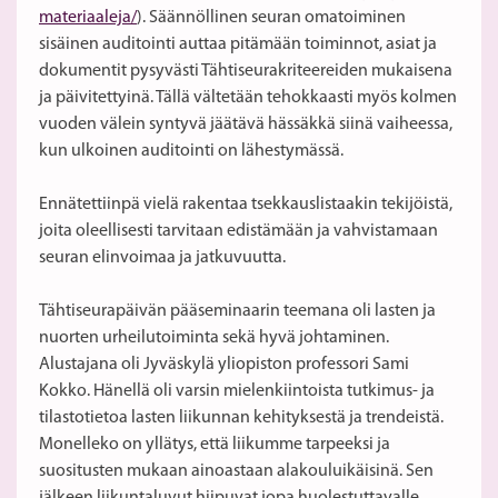
materiaaleja/
). Säännöllinen seuran omatoiminen
sisäinen auditointi auttaa pitämään toiminnot, asiat ja
dokumentit pysyvästi Tähtiseurakriteereiden mukaisena
ja päivitettyinä. Tällä vältetään tehokkaasti myös kolmen
vuoden välein syntyvä jäätävä hässäkkä siinä vaiheessa,
kun ulkoinen auditointi on lähestymässä.
Ennätettiinpä vielä rakentaa tsekkauslistaakin tekijöistä,
joita oleellisesti tarvitaan edistämään ja vahvistamaan
seuran elinvoimaa ja jatkuvuutta.
Tähtiseurapäivän pääseminaarin teemana oli lasten ja
nuorten urheilutoiminta sekä hyvä johtaminen.
Alustajana oli Jyväskylä yliopiston professori Sami
Kokko. Hänellä oli varsin mielenkiintoista tutkimus- ja
tilastotietoa lasten liikunnan kehityksestä ja trendeistä.
Monelleko on yllätys, että liikumme tarpeeksi ja
suositusten mukaan ainoastaan alakouluikäisinä. Sen