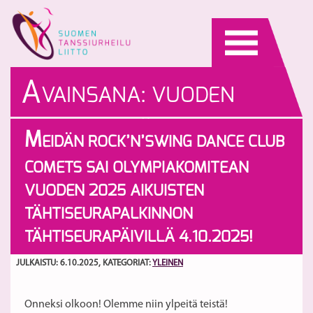
Skip
to
content
A
VAINSANA:
VUODEN
AIKUISTEN TÄHTISEURA
M
EIDÄN ROCK’N’SWING DANCE CLUB
COMETS SAI OLYMPIAKOMITEAN
VUODEN 2025 AIKUISTEN
TÄHTISEURAPALKINNON
TÄHTISEURAPÄIVILLÄ 4.10.2025!
JULKAISTU: 6.10.2025
, KATEGORIAT:
YLEINEN
Onneksi olkoon! Olemme niin ylpeitä teistä!