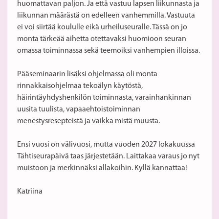
huomattavan paljon. Ja että vastuu lapsen liikunnasta ja
liikunnan määrästä on edelleen vanhemmilla. Vastuuta
ei voi siirtää koululle eikä urheiluseuralle. Tässä on jo
monta tärkeää aihetta otettavaksi huomioon seuran
omassa toiminnassa sekä teemoiksi vanhempien illoissa.
Pääseminaarin lisäksi ohjelmassa oli monta
rinnakkaisohjelmaa tekoälyn käytöstä,
häirintäyhdyshenkilön toiminnasta, varainhankinnan
uusita tuulista, vapaaehtoistoiminnan
menestysresepteistä ja vaikka mistä muusta.
Ensi vuosi on välivuosi, mutta vuoden 2027 lokakuussa
Tähtiseurapäivä taas järjestetään. Laittakaa varaus jo nyt
muistoon ja merkinnäksi allakoihin. Kyllä kannattaa!
Katriina