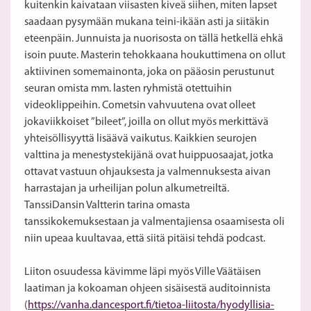
kuitenkin kaivataan viisasten kiveä siihen, miten lapset
saadaan pysymään mukana teini-ikään asti ja siitäkin
eteenpäin. Junnuista ja nuorisosta on tällä hetkellä ehkä
isoin puute. Masterin tehokkaana houkuttimena on ollut
aktiivinen somemainonta, joka on pääosin perustunut
seuran omista mm. lasten ryhmistä otettuihin
videoklippeihin. Cometsin vahvuutena ovat olleet
jokaviikkoiset ”bileet”, joilla on ollut myös merkittävä
yhteisöllisyyttä lisäävä vaikutus. Kaikkien seurojen
valttina ja menestystekijänä ovat huippuosaajat, jotka
ottavat vastuun ohjauksesta ja valmennuksesta aivan
harrastajan ja urheilijan polun alkumetreiltä.
TanssiDansin Valtterin tarina omasta
tanssikokemuksestaan ja valmentajiensa osaamisesta oli
niin upeaa kuultavaa, että siitä pitäisi tehdä podcast.
Liiton osuudessa kävimme läpi myös Ville Väätäisen
laatiman ja kokoaman ohjeen sisäisestä auditoinnista
(
https://vanha.dancesport.fi/tietoa-liitosta/hyodyllisia-