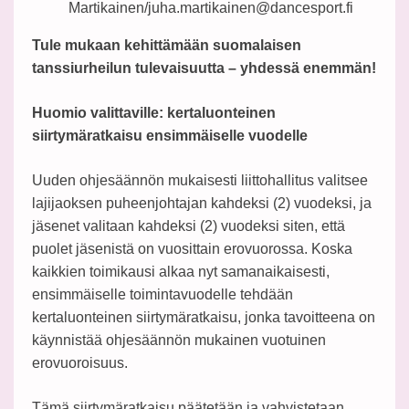
Martikainen/juha.martikainen@dancesport.fi
Tule mukaan kehittämään suomalaisen
tanssiurheilun tulevaisuutta – yhdessä enemmän!
Huomio valittaville: kertaluonteinen
siirtymäratkaisu ensimmäiselle vuodelle
Uuden ohjesäännön mukaisesti liittohallitus valitsee
lajijaoksen puheenjohtajan kahdeksi (2) vuodeksi, ja
jäsenet valitaan kahdeksi (2) vuodeksi siten, että
puolet jäsenistä on vuosittain erovuorossa. Koska
kaikkien toimikausi alkaa nyt samanaikaisesti,
ensimmäiselle toimintavuodelle tehdään
kertaluonteinen siirtymäratkaisu, jonka tavoitteena on
käynnistää ohjesäännön mukainen vuotuinen
erovuoroisuus.
Tämä siirtymäratkaisu päätetään ja vahvistetaan