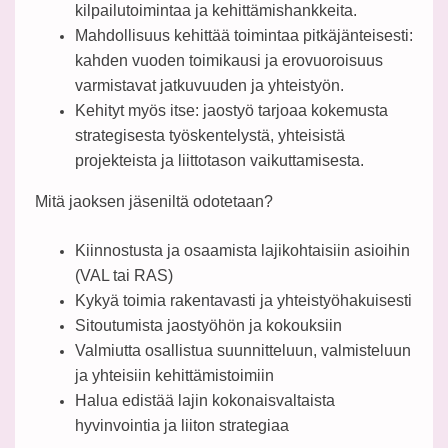
kilpailutoimintaa ja kehittämishankkeita.
Mahdollisuus kehittää toimintaa pitkäjänteisesti:
kahden vuoden toimikausi ja erovuoroisuus
varmistavat jatkuvuuden ja yhteistyön.
Kehityt myös itse: jaostyö tarjoaa kokemusta
strategisesta työskentelystä, yhteisistä
projekteista ja liittotason vaikuttamisesta.
Mitä jaoksen jäseniltä odotetaan?
Kiinnostusta ja osaamista lajikohtaisiin asioihin
(VAL tai RAS)
Kykyä toimia rakentavasti ja yhteistyöhakuisesti
Sitoutumista jaostyöhön ja kokouksiin
Valmiutta osallistua suunnitteluun, valmisteluun
ja yhteisiin kehittämistoimiin
Halua edistää lajin kokonaisvaltaista
hyvinvointia ja liiton strategiaa