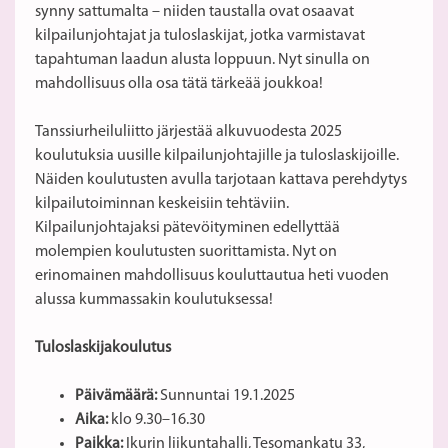
synny sattumalta – niiden taustalla ovat osaavat
kilpailunjohtajat ja tuloslaskijat, jotka varmistavat
tapahtuman laadun alusta loppuun. Nyt sinulla on
mahdollisuus olla osa tätä tärkeää joukkoa!
Tanssiurheiluliitto järjestää alkuvuodesta 2025
koulutuksia uusille kilpailunjohtajille ja tuloslaskijoille.
Näiden koulutusten avulla tarjotaan kattava perehdytys
kilpailutoiminnan keskeisiin tehtäviin.
Kilpailunjohtajaksi pätevöityminen edellyttää
molempien koulutusten suorittamista. Nyt on
erinomainen mahdollisuus kouluttautua heti vuoden
alussa kummassakin koulutuksessa!
Tuloslaskijakoulutus
Päivämäärä:
Sunnuntai 19.1.2025
Aika:
klo 9.30–16.30
Paikka:
Ikurin liikuntahalli, Tesomankatu 33,