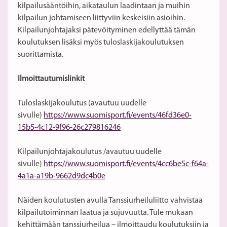
kilpailusääntöihin, aikataulun laadintaan ja muihin
kilpailun johtamiseen liittyviin keskeisiin asioihin.
Kilpailunjohtajaksi pätevöityminen edellyttää tämän
koulutuksen lisäksi myös tuloslaskijakoulutuksen
suorittamista.
Ilmoittautumislinkit
Tuloslaskijakoulutus (avautuu uudelle
sivulle)
https://www.suomisport.fi/events/46fd36e0-
15b5-4c12-9f96-26c279816246
Kilpailunjohtajakoulutus /avautuu uudelle
sivulle)
https://www.suomisport.fi/events/4cc6be5c-f64a-
4a1a-a19b-9662d9dc4b0e
Näiden koulutusten avulla Tanssiurheiluliitto vahvistaa
kilpailutoiminnan laatua ja sujuvuutta. Tule mukaan
kehittämään tanssiurheilua – ilmoittaudu koulutuksiin ja