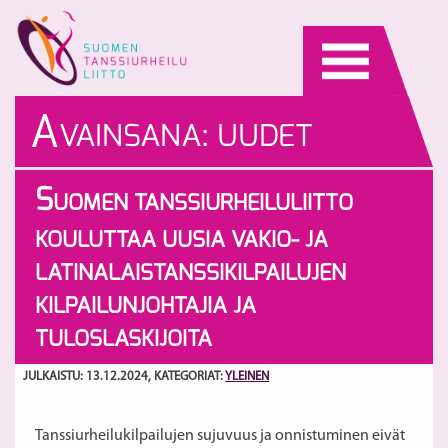
Skip
to
content
A
VAINSANA:
UUDET
KILPAILUNJOHTAJAT
S
UOMEN TANSSIURHEILULIITTO
KOULUTTAA UUSIA VAKIO- JA
LATINALAISTANSSIKILPAILUJEN
KILPAILUNJOHTAJIA JA
TULOSLASKIJOITA
JULKAISTU: 13.12.2024
, KATEGORIAT:
YLEINEN
Tanssiurheilukilpailujen sujuvuus ja onnistuminen eivät