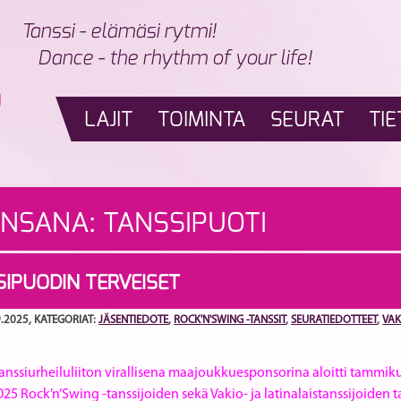
Tanssi - elämäsi rytmi!
Dance - the rhythm of your life!
LAJIT
TOIMINTA
SEURAT
TIE
INSANA:
TANSSIPUOTI
IPUODIN TERVEISET
9.2025
, KATEGORIAT:
JÄSENTIEDOTE
,
ROCK'N'SWING -TANSSIT
,
SEURATIEDOTTEET
,
VAK
nssiurheiluliiton virallisena maajoukkuesponsorina aloitti tammiku
5 Rock’n’Swing -tanssijoiden sekä Vakio- ja latinalaistanssijoiden t