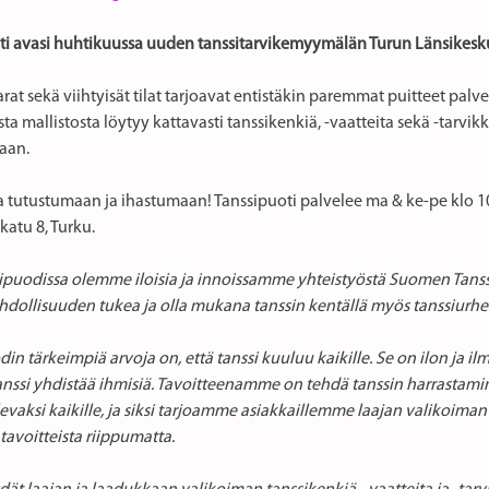
ti avasi huhtikuussa uuden tanssitarvikemyymälän Turun Länsikesk
rat sekä viihtyisät tilat tarjoavat entistäkin paremmat puitteet palve
ta mallistosta löytyy kattavasti tanssikenkiä, -vaatteita sekä -tarvik
aan.
 tutustumaan ja ihastumaan! Tanssipuoti palvelee ma & ke-pe klo 10-1
katu 8, Turku.
ipuodissa olemme iloisia ja innoissamme yhteistyöstä Suomen Tanssi
hdollisuuden tukea ja olla mukana tanssin kentällä myös tanssiurhei
in tärkeimpiä arvoja on, että tanssi kuuluu kaikille. Se on ilon ja ilm
Tanssi yhdistää ihmisiä. Tavoitteenamme on tehdä tanssin harrastam
vaksi kaikille, ja siksi tarjoamme asiakkaillemme laajan valikoiman 
avoitteista riippumatta.