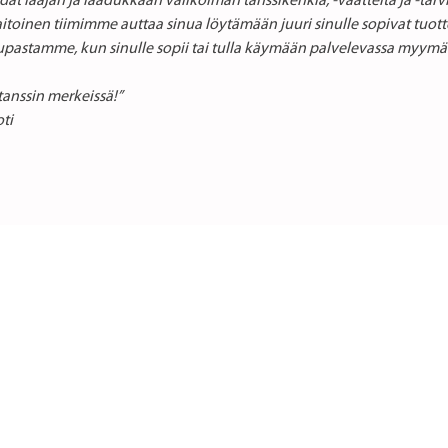
dät laajan ja laadukkaan valikoiman tanssikenkiä, -vaatteita ja -tarvikk
toinen tiimimme auttaa sinua löytämään juuri sinulle sopivat tuottee
pastamme, kun sinulle sopii tai tulla käymään palvelevassa myym
tanssin merkeissä!”
ti