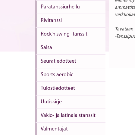
Meiltä löy
Paratanssiurheilu
ammattitai
verkkokau
Rivitanssi
Tavataan 
Rock'n'swing -tanssit
-Tanssipuo
Salsa
Seuratiedotteet
Sports aerobic
Tulostiedotteet
Uutiskirje
Vakio- ja latinalaistanssit
Valmentajat