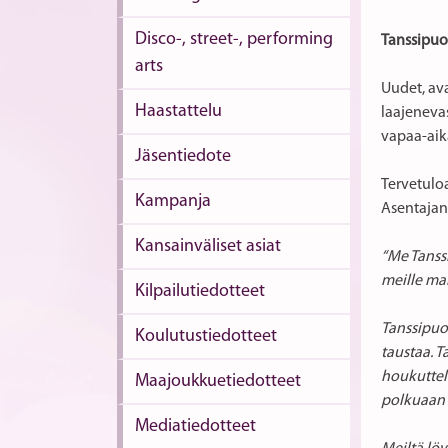
Disco-, street-, performing
Tanssipuo
arts
Uudet, ava
Haastattelu
laajenevas
vapaa-aik
Jäsentiedote
Tervetuloa
Kampanja
Asentajan
Kansainväliset asiat
“Me Tanss
meille ma
Kilpailutiedotteet
Tanssipuod
Koulutustiedotteet
taustaa. 
houkuttele
Maajoukkuetiedotteet
polkuaan t
Mediatiedotteet