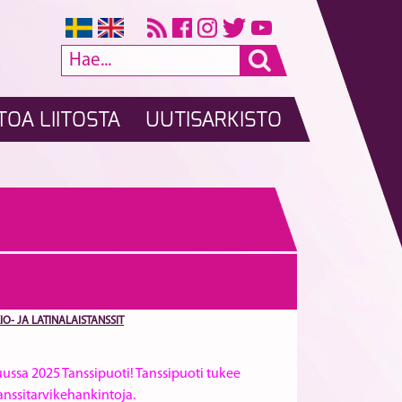
TOA LIITOSTA
UUTISARKISTO
IO- JA LATINALAISTANSSIT
ussa 2025 Tanssipuoti! Tanssipuoti tukee
anssitarvikehankintoja.