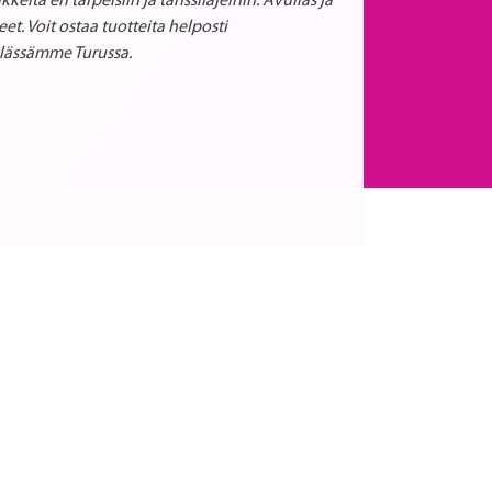
eita eri tarpeisiin ja tanssilajeihin. Avulias ja
t. Voit ostaa tuotteita helposti
älässämme Turussa.