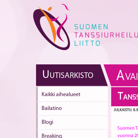
Skip
to
content
A
U
UTISARKISTO
VA
Kaikki aihealueet
T
ANSS
Bailatino
JULKAISTU: 8.
Blogi
Suomen Ta
Breaking
vuonna 202