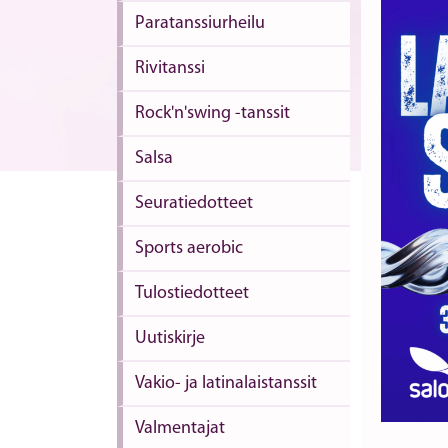
Paratanssiurheilu
Rivitanssi
Rock'n'swing -tanssit
Salsa
Seuratiedotteet
Sports aerobic
Tulostiedotteet
Uutiskirje
Vakio- ja latinalaistanssit
Valmentajat