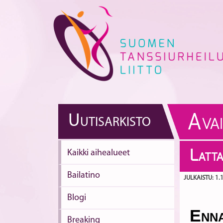
Skip
to
content
A
U
UTISARKISTO
VA
Kaikki aihealueet
L
ATTA
Bailatino
JULKAISTU: 1.
Blogi
E
NNA
Breaking