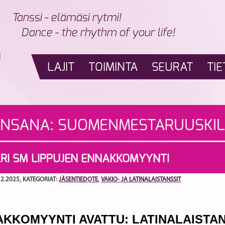
Tanssi - elämäsi rytmi!
Dance - the rhythm of your life!
LAJIT
TOIMINTA
SEURAT
TIE
INSANA:
SUOMENMESTARUUSKIL
RI SM LIPPUJEN ENNAKKOMYYNTI
12.2025
, KATEGORIAT:
JÄSENTIEDOTE
,
VAKIO- JA LATINALAISTANSSIT
KKOMYYNTI AVATTU: LATINALAISTA