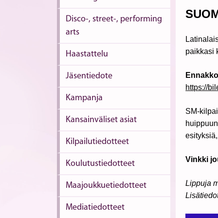
SUOM
Disco-, street-, performing
arts
Latinala
paikkasi
Haastattelu
Ennakkom
Jäsentiedote
https://b
Kampanja
SM-kilpai
Kansainväliset asiat
huippuuns
esityksiä
Kilpailutiedotteet
Vinkki jo
Koulutustiedotteet
Lippuja 
Maajoukkuetiedotteet
Lisätiedo
Mediatiedotteet