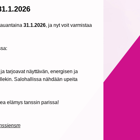
.1.2026
 lauantaina
31.1.2026
, ja nyt voit varmistaa
ssa:
ja tarjoavat näyttävän, energisen ja
illekin. Salohallissa nähdään upeita
upea elämys tanssin parissa!
anssiensm