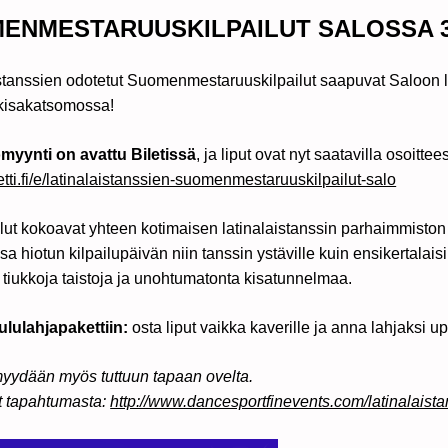
ENMESTARUUSKILPAILUT SALOSSA 31
istanssien odotetut Suomenmestaruuskilpailut saapuvat Saloon
 kisakatsomossa!
yynti on avattu Biletissä
, ja liput ovat nyt saatavilla osoittee
iletti.fi/e/latinalaistanssien-suomenmestaruuskilpailut-salo
lut kokoavat yhteen kotimaisen latinalaistanssin parhaimmiston 
a hiotun kilpailupäivän niin tanssin ystäville kuin ensikertalais
, tiukkoja taistoja ja unohtumatonta kisatunnelmaa.
ululahjapakettiin:
osta liput vaikka kaverille ja anna lahjaksi 
myydään myös tuttuun tapaan ovelta.
t tapahtumasta:
http://www.dancesportfinevents.com/latinalaist