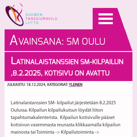
Skip
to
content
A
VAINSANA:
SM OULU
2025
L
ATINALAISTANSSIEN SM-KILPAILUN
,8.2.2025, KOTISIVU ON AVATTU
JULKAISTU: 18.12.2024
, KATEGORIAT:
YLEINEN
Latinalaistanssien SM- kilpailut järjestetään 8.2.2025
Oulussa. Kilpailun kilpailukutsun löydät liiton
tapahtumakalenterista. Kilpailun kotisivulle pääset
kotisivun vasemmasta reunasta klikkaamalla kilpailun
mainosta tai Toiminta -> Kilpailutoiminta ->