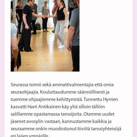
Seurassa toimii sekä ammattivalmentajia että omia
seuraohjaajia. Kouluttaudumme säännöllisesti ja
tuemme ohjaajiemme kehittymistä. Tunnettu Hyrrien
kasvatti Harri Antikainen käy yhä silloin tällöin
salillamme opastamassa tanssijoita. Otamme uudet
jäsenet avosylin vastaan, kannustamme kaikkia ja
seuraamme onkin muodostunut tiiviitä tanssiyhteisöjä
eri lajien ympärille.