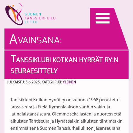
Skip
to
content
A
VAINSANA:
SEURAESITTELY
T
ANSSIKLUBI KOTKAN HYRRÄT RY:N
KOTKAN HYRRÄT
SEURAESITTELY
JULKAISTU: 5.6.2025
, KATEGORIAT:
YLEINEN
Tanssiklubi Kotkan Hyrrät ry on vuonna 1968 perustettu
tanssiseura ja Etelä-Kymenlaakson vanhin vakio-ja
latinalaistanssiseura. Olemme sekä lasten ja nuorten että
aikuisten Tähtiseura ja Hyrrät saikin aikuisten tähtimerkin
ensimmäisenä Suomen Tanssiurheiluliiton jäsenseurana