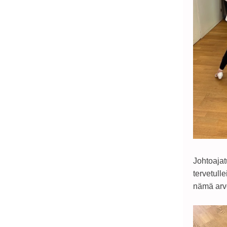
Johtoajat
tervetull
nämä arvo