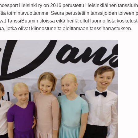
esport Helsinki ry on 2016 perustettu Helsinkiläinen tanssiurh
ä toimintavuottamme! Seura perustettiin tanssijoiden toiveen p
livat TanssiBuumin tiloissa eikä heillä ollut luonnollista kosketus
ua, jotka olivat kiinnostuneita aloittamaan tanssiharrastuksen.