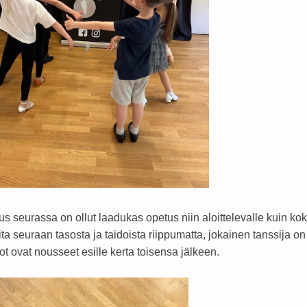
us seurassa on ollut laadukas opetus niin aloittelevalle kuin ko
eita seuraan tasosta ja taidoista riippumatta, jokainen tanssija 
t ovat nousseet esille kerta toisensa jälkeen.