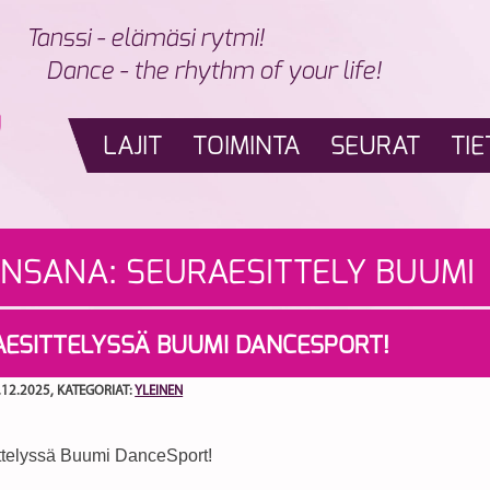
Tanssi - elämäsi rytmi!
Dance - the rhythm of your life!
LAJIT
TOIMINTA
SEURAT
TIE
INSANA:
SEURAESITTELY BUUMI
AESITTELYSSÄ BUUMI DANCESPORT!
.12.2025
, KATEGORIAT:
YLEINEN
ttelyssä Buumi DanceSport!