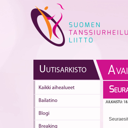
Skip
to
content
A
U
UTISARKISTO
VA
Kaikki aihealueet
S
EUR
Bailatino
JULKAISTU: 18
Blogi
Seuraesi
Breaking