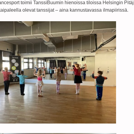
cesport toimii TanssiBuumin hienoissa tiloissa Helsingin Pitä
taipaleella olevat tanssijat – aina kannustavassa ilmapiirissä.