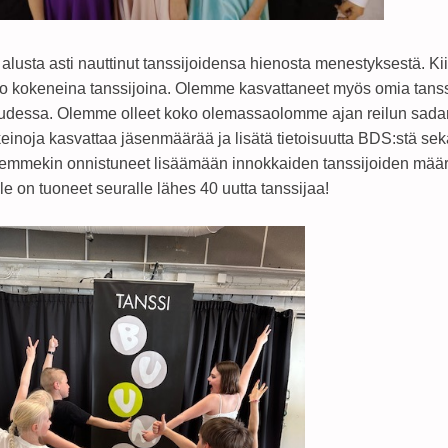
lusta asti nauttinut tanssijoidensa hienosta menestyksestä. Kiitos 
jo kokeneina tanssijoina. Olemme kasvattaneet myös omia tanss
uudessa. Olemme olleet koko olemassaolomme ajan reilun sadan
 keinoja kasvattaa jäsenmäärää ja lisätä tietoisuutta BDS:stä se
emmekin onnistuneet lisäämään innokkaiden tanssijoiden määrää
ille on tuoneet seuralle lähes 40 uutta tanssijaa!