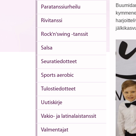
Buumidanc
Paratanssiurheilu
kymmenett
Rivitanssi
harjoitte
jälkikasv
Rock'n'swing -tanssit
Salsa
Seuratiedotteet
Sports aerobic
Tulostiedotteet
Uutiskirje
Vakio- ja latinalaistanssit
Valmentajat