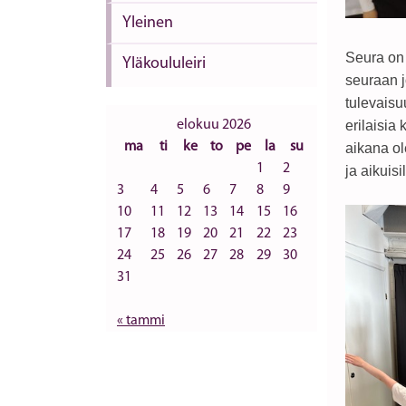
Yleinen
Seura on a
Yläkoululeiri
seuraan 
tulevais
elokuu 2026
erilaisia
ma
ti
ke
to
pe
la
su
aikana ol
1
2
ja aikuis
3
4
5
6
7
8
9
10
11
12
13
14
15
16
17
18
19
20
21
22
23
24
25
26
27
28
29
30
31
« tammi