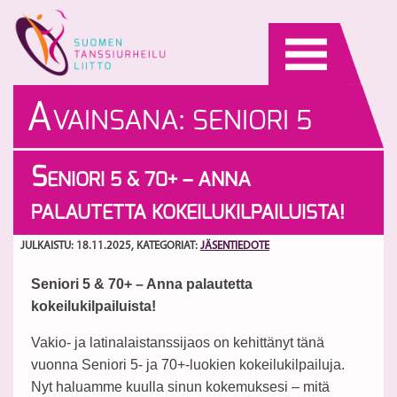
Skip
to
content
A
VAINSANA:
SENIORI 5
S
ENIORI 5 & 70+ – ANNA
PALAUTETTA KOKEILUKILPAILUISTA!
JULKAISTU: 18.11.2025
, KATEGORIAT:
JÄSENTIEDOTE
Seniori 5 & 70+ – Anna palautetta
kokeilukilpailuista!
Vakio- ja latinalaistanssijaos on kehittänyt tänä
vuonna Seniori 5- ja 70+-luokien kokeilukilpailuja.
Nyt haluamme kuulla sinun kokemuksesi – mitä