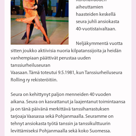
Koronavuoden
aiheuttamien
haasteiden keskellä
seura juhli ansiokasta
40-vuotistaivaltaan.
Neljäkymmentä vuotta
sitten joukko aktiivisia nuoria kilpatanssijoita ja heidän
vanhempiaan päättivät perustaa uuden
tanssiurheiluseuran
Vaasaan. Tämä toteutui 9.5.1981, kun Tanssiurheiluseura
Rolling ry rekisteröitiin.
Seura on kehittynyt paljon menneiden 40 vuoden
aikana. Seura on kasvattanut ja laajentanut toimintaansa
ja on tänä päivänä merkittävä tanssiharrastuksen
tarjoaja Vaasassa sekä Pohjanmaalla. Seuramme on
tehnyt ansiokasta työtä tanssin ja tanssikulttuurin
levittämiseksi Pohjanmaalla sekä koko Suomessa.