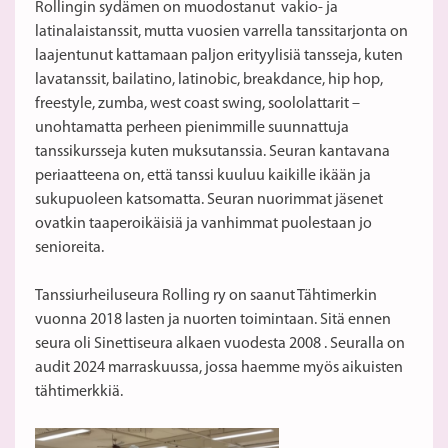
Rollingin sydämen on muodostanut vakio- ja
latinalaistanssit, mutta vuosien varrella tanssitarjonta on
laajentunut kattamaan paljon erityylisiä tansseja, kuten
lavatanssit, bailatino, latinobic, breakdance, hip hop,
freestyle, zumba, west coast swing, soololattarit –
unohtamatta perheen pienimmille suunnattuja
tanssikursseja kuten muksutanssia. Seuran kantavana
periaatteena on, että tanssi kuuluu kaikille ikään ja
sukupuoleen katsomatta. Seuran nuorimmat jäsenet
ovatkin taaperoikäisiä ja vanhimmat puolestaan jo
senioreita.
Tanssiurheiluseura Rolling ry on saanut Tähtimerkin
vuonna 2018 lasten ja nuorten toimintaan. Sitä ennen
seura oli Sinettiseura alkaen vuodesta 2008 . Seuralla on
audit 2024 marraskuussa, jossa haemme myös aikuisten
tähtimerkkiä.