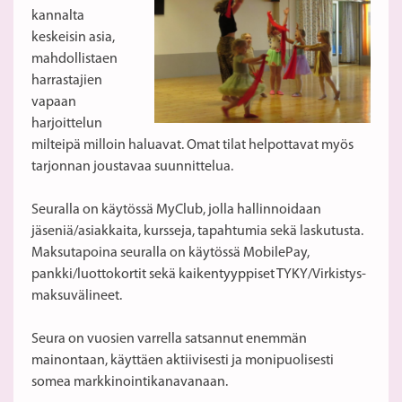
kannalta
keskeisin asia,
mahdollistaen
harrastajien
vapaan
harjoittelun
milteipä milloin haluavat. Omat tilat helpottavat myös
tarjonnan joustavaa suunnittelua.
Seuralla on käytössä MyClub, jolla hallinnoidaan
jäseniä/asiakkaita, kursseja, tapahtumia sekä laskutusta.
Maksutapoina seuralla on käytössä MobilePay,
pankki/luottokortit sekä kaikentyyppiset TYKY/Virkistys-
maksuvälineet.
Seura on vuosien varrella satsannut enemmän
mainontaan, käyttäen aktiivisesti ja monipuolisesti
somea markkinointikanavanaan.