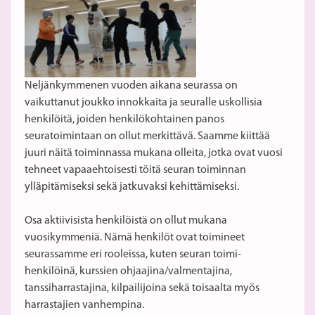
Neljänkymmenen vuoden aikana seurassa on
vaikuttanut joukko innokkaita ja seuralle uskollisia
henkilöitä, joiden henkilökohtainen panos
seuratoimintaan on ollut merkittävä. Saamme kiittää
juuri näitä toiminnassa mukana olleita, jotka ovat vuosi
tehneet vapaaehtoisesti töitä seuran toiminnan
ylläpitämiseksi sekä jatkuvaksi kehittämiseksi.
Osa aktiivisista henkilöistä on ollut mukana
vuosikymmeniä. Nämä henkilöt ovat toimineet
seurassamme eri rooleissa, kuten seuran toimi-
henkilöinä, kurssien ohjaajina/valmentajina,
tanssiharrastajina, kilpailijoina sekä toisaalta myös
harrastajien vanhempina.