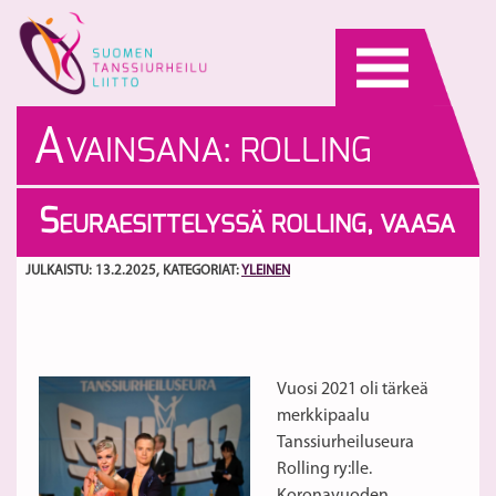
Skip
to
content
A
VAINSANA:
ROLLING
VAASA
S
EURAESITTELYSSÄ ROLLING, VAASA
JULKAISTU: 13.2.2025
, KATEGORIAT:
YLEINEN
Vuosi 2021 oli tärkeä
merkkipaalu
Tanssiurheiluseura
Rolling ry:lle.