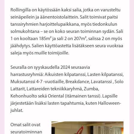
Rollingilla on käytössään kaksi salia, jotka on varusteltu
seinäpeilein ja äänentoistolaittein. Salit toimivat paitsi
tanssiryhmien harjoittelupaikkana, myös tiedonkulun
solmukohtana – se on koko seuran toiminnan sydän. Sali
1 on kooltaan 185m² ja sali 2 on 207m², salissa 2 on myös
jäähdytys. Salien käyttöastetta lisätäkseen seura vuokraa
saleja myös muille toimijoille.
Seuralla on syyskaudella 2024 seuraavia
harrastusryhmiä: Aikuisten kilpatanssi, Lasten kilpatanssi,
Muksutanssi 4-7 -vuotiaille, Breakdance, Lavatanssi , Solo
Lattarit, Lattareiden tekniikkaryhmä, Zumba,
Kehonhuolto sekä Oriental (itämainen tanssi). Lapsille
järjestetään lisäksi lasten tapahtumia, kuten Halloween-
juhlat.
Omat salit ovat
seuratoiminnan