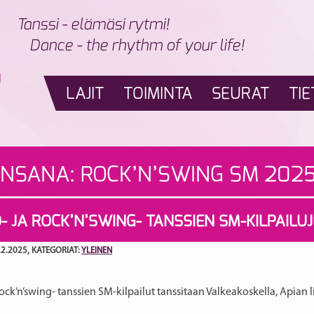
Tanssi - elämäsi rytmi!
Dance - the rhythm of your life!
LAJIT
TOIMINTA
SEURAT
TIE
INSANA:
ROCK’N’SWING SM 202
- JA ROCK’N’SWING- TANSSIEN SM-KILPAILU
.2.2025
, KATEGORIAT:
YLEINEN
rock’n’swing- tanssien SM-kilpailut tanssitaan Valkeakoskella, Apian l