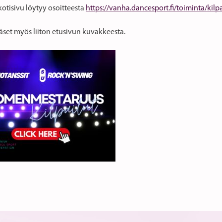
kotisivu löytyy osoitteesta
https://vanha.dancesport.fi/toiminta/kilp
äset myös liiton etusivun kuvakkeesta.