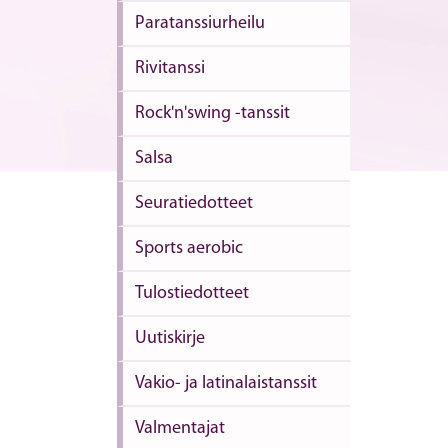
Paratanssiurheilu
Rivitanssi
Rock'n'swing -tanssit
Salsa
Seuratiedotteet
Sports aerobic
Tulostiedotteet
Uutiskirje
Vakio- ja latinalaistanssit
Valmentajat