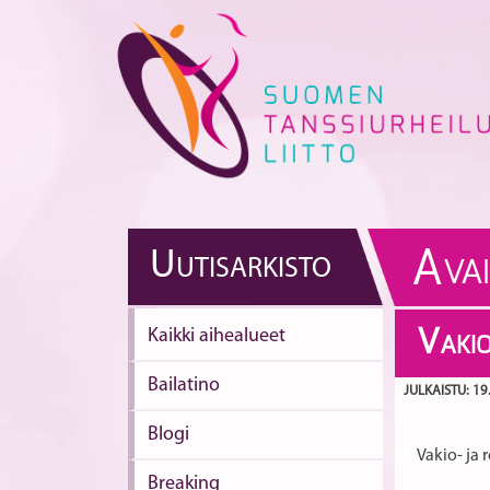
Skip
to
content
A
U
UTISARKISTO
VA
Kaikki aihealueet
V
AKIO
Bailatino
JULKAISTU: 19
Blogi
Vakio- ja 
Breaking