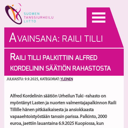
Skip
to
content
A
VAINSANA:
RAILI TILLI
R
AILI TILLI PALKITTIIN ALFRED
KORDELININ SÄÄTIÖN RAHASTOSTA
JULKAISTU: 9.9.2025
, KATEGORIAT:
YLEINEN
Alfred Kordelinin säätiön Urheilun Tuki -rahasto on
myöntänyt Lasten ja nuorten valmentajapalkinnon Raili
Tillille hänen pitkäaikaisesta ja ansiokkaasta
vapaaehtoistyöstään tanssin parissa. Palkinto, 2000
euroa, jaettiin lauantaina 6.9.2025 Kuopiossa, kun