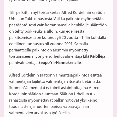
työstä tanssiurheilun hyväksi, hän jatkaa.
Tilli palkittiin nyt toista kertaa Alfred Kordelinin säätiön
Urheilun Tuki -rahastosta. Vaikka palkinto myönnetään
pääsääntöisesti vain kerran samalle henkilölle, sääntöön
on tehty poikkeuksia silloin, kun edellisestä
palkitsemisesta on kulunut yli 20 vuotta – Tillin kohdalla
edellinen tunnustus oli vuonna 2001. Samalla
periaatteella palkinto on aiemmin myönnetty
toistamiseen myös yleisurheiluvalmentaja
Eila Kelolle
ja
painivalmentaja
Seppo Yli-Hannukselalle
.
Alfred Kordelinin säätiön valmentajapalkintoa esittää
valmentajan lajiliitto valmentajan itse sitä tietämättä.
Suomen Valmentajat ry toimii asiainhoitajana Alfred
Kordelinin säätiön suuntaan. Säätiön Urheilun tuki -
rahastosta myönnettävät palkinnot ovat yksi keino
tuoda lasten ja nuorten parissa vapaa-ajallaan
valmentavien arvokasta työtä esiin.