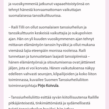
ja vuosikymmeniä jatkunut vapaaehtoistyönsä on
tehnyt hänestä korvaamattoman vaikuttajan
suomalaisessa tanssikulttuurissa.
– Raili Tilli on ollut suomalaisen tanssiurheilun ja
tanssikulttuurin keskeisiä vaikuttajia jo sukupolvien
ajan. Hän on yli kuuden vuosikymmenen ajan tehnyt
mittavan elämäntyön tanssin hyväksi ja ollut mukana
viemässä lajia eteenpäin monissa rooleissa. Raili
tunnetaan ja tunnustetaan laajasti tanssipiireissä –
hänen elämäntyönsä ja sitoutumisensa ovat jättäneet
jäljen, jota ei voi korvata. Hänen vaikutuksensa näkyy
edelleen vahvasti seurojen, kilpailijoiden ja koko liiton
toiminnassa, kuvailee Suomen Tanssiurheiluliiton
toiminnanjohtaja
Pirjo Koivula
.
– Tanssiurheiluliitto esittää syvän kiitollisuutensa Railille
pitkäjänteisestä, tinkimättömästä ja sydämellisestä