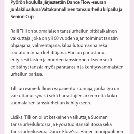
Pyörön koululla järjestettiin Dance Flow -seuran
juhlakilpailuna Valtakunnallinen tanssiurheilu kilpailu ja
Seniori Cup.
Raili Tilli on suomalaisen tanssiurheilun pitkäaikainen
vaikuttaja, joka on yli 60 vuoden ajan toiminut tanssin
ohjaajana, valmentajana, kilpailutuomarina sekä
seuratoiminnan kehittäjänä. Hän on panostanut
erityisesti lasten ja nuorten tanssinopetukseen sekä
edistänyt tanssia myös paratanssin ja kehitysvammaisten
urheilun parissa.
Tilli on esimerkillinen vapaaehtoistoimija, jonka työ on
vaikuttanut syvästi sekä harrastajien arkeen että koko
suomalaisen tanssiurheilun kehitykseen.
Lisäksi Tilli on ollut keskeinen vaikuttaja Suomen
Tanssiurheiluliitossa ja Pyörätuolitanssiliitossa sekä
Tanssiurheiluseura Dance Flow’ssa. Hänen monipuolinen