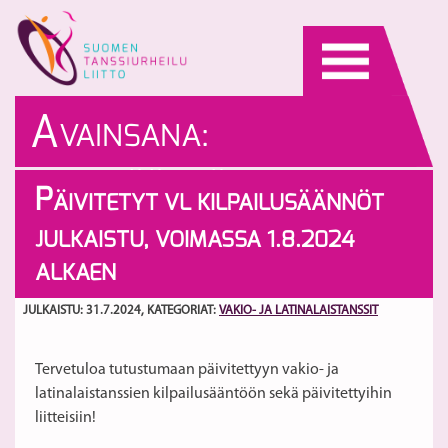
Skip
to
content
A
VAINSANA:
PUKUSÄÄNNÖT
P
ÄIVITETYT VL KILPAILUSÄÄNNÖT
JULKAISTU, VOIMASSA 1.8.2024
ALKAEN
JULKAISTU: 31.7.2024
, KATEGORIAT:
VAKIO- JA LATINALAISTANSSIT
Tervetuloa tutustumaan päivitettyyn vakio- ja
latinalaistanssien kilpailusääntöön sekä päivitettyihin
liitteisiin!