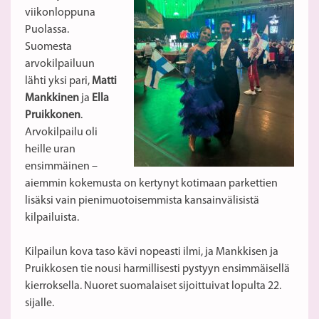
viikonloppuna
Puolassa.
Suomesta
arvokilpailuun
lähti yksi pari,
Matti
Mankkinen
ja
Ella
Pruikkonen
.
Arvokilpailu oli
heille uran
ensimmäinen –
aiemmin kokemusta on kertynyt kotimaan parkettien
lisäksi vain pienimuotoisemmista kansainvälisistä
kilpailuista.
Kilpailun kova taso kävi nopeasti ilmi, ja Mankkisen ja
Pruikkosen tie nousi harmillisesti pystyyn ensimmäisellä
kierroksella. Nuoret suomalaiset sijoittuivat lopulta 22.
sijalle.