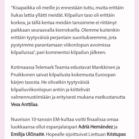
“Kisapaikka oli meille jo ennestään tuttu, mutta erittäin
liukas lattia yllätti meidät. Kilpailun taso oli erittäin
korkea, ja tällä kertaa meidän tanssimme ei riittänyt
paikkaan seuraavalla kierroksella. Olemme kuitenkin
erittäin tyytyväisiä perjantain suoritukseemme, jota
pystyimme parantamaan viikonlopun avoimissa
kilpailuissa”, pari kommentoi kilpailun jälkeen.
Kotimaassa Telemark Teamia edustavat Mankkinen ja
Pruikkonen saivat kilpailusta kokemusta Euroopan
kärjen tasosta. He olivatkin tyytyväisiä
kilpailuviikonlopun antiin ja kiittelivät
valmennustiimiään ja erityisesti mukana matkustanutta
Vesa Anttilaa
.
Nuorison 10-tanssin EM-kultaa voitti finaalissa omaa
luokkaansa ollut espanjalaispari
Adrià Hernández
ja
Emilija Ulčinaitė
. Hopealle sijoittuivat Liettuan
Kristupas