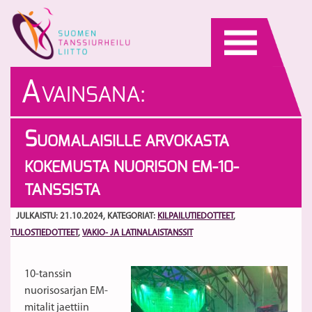
Skip
to
content
A
VAINSANA:
PRUIKKONEN
S
UOMALAISILLE ARVOKASTA
KOKEMUSTA NUORISON EM-10-
TANSSISTA
JULKAISTU: 21.10.2024
, KATEGORIAT:
KILPAILUTIEDOTTEET
,
TULOSTIEDOTTEET
,
VAKIO- JA LATINALAISTANSSIT
10-tanssin
nuorisosarjan EM-
mitalit jaettiin