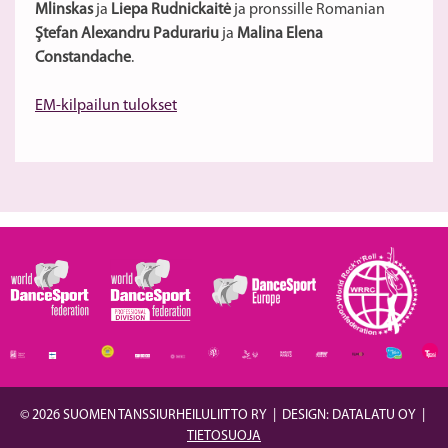
Mlinskas
ja
Liepa Rudnickaitė
ja pronssille Romanian
Ştefan Alexandru Padurariu
ja
Malina Elena
Constandache
.
EM-kilpailun tulokset
© 2026 SUOMEN TANSSIURHEILULIITTO RY
|
DESIGN: DATALATU OY
|
TIETOSUOJA