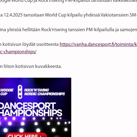
ogie World Cup ja Rock’n’swing PM-kilpailut tanssitaan Valkeakoskel
a 12.4.2025 tanssitaan World Cup kilpailu yhdessä Vakiotanssien SM-
a yleisöä hellitään Rock’n’swing tanssien PM-kilpailulla ja samojen 
n kotisivun löydät osoitteesta
https://vanha.dancesport.fi/toiminta
ic-championships/
n liiton kotisivun kuvakkeesta.