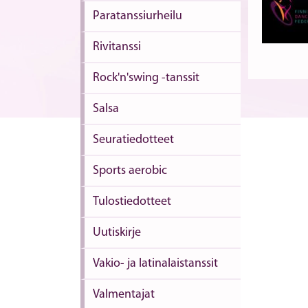
Paratanssiurheilu
Rivitanssi
Rock'n'swing -tanssit
Salsa
Seuratiedotteet
Sports aerobic
Tulostiedotteet
Uutiskirje
Vakio- ja latinalaistanssit
Valmentajat