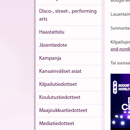
Boogie Wo
Disco-, street-, performing
Lauantain
arts
Sunnuntain
Haastattelu
Kilpailuje
Jäsentiedote
and-nord
Kampanja
Tai suoraa
Kansainväliset asiat
Kilpailutiedotteet
Koulutustiedotteet
Maajoukkuetiedotteet
Mediatiedotteet