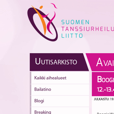
Skip
to
content
A
U
UTISARKISTO
VA
Kaikki aihealueet
B
OOGI
12.-13
Bailatino
JULKAISTU: 19
Blogi
Breaking