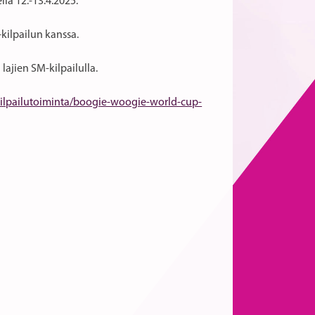
la 12.-13.4.2025.
kilpailun kanssa.
lajien SM-kilpailulla.
/kilpailutoiminta/boogie-woogie-world-cup-