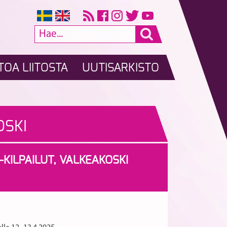
TOA LIITOSTA
UUTISARKISTO
OSKI
KILPAILUT, VALKEAKOSKI