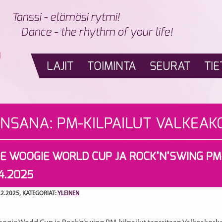
Tanssi - elämäsi rytmi!
Dance - the rhythm of your life!
LAJIT
TOIMINTA
SEURAT
TIE
INSANA:
PM-KILPAILUT VALKEAK
E WOOGIE WORLD CUP JA ROCK’N’SWING PM-
.4.2025
.2.2025
, KATEGORIAT:
YLEINEN