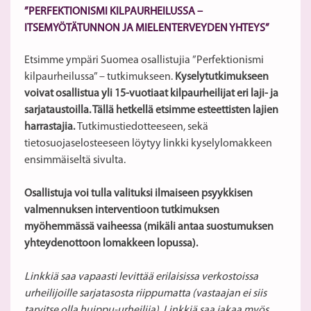
”PERFEKTIONISMI KILPAURHEILUSSA –
ITSEMYÖTÄTUNNON JA MIELENTERVEYDEN YHTEYS”
Etsimme ympäri Suomea osallistujia ”Perfektionismi
kilpaurheilussa” – tutkimukseen.
Kyselytutkimukseen
voivat osallistua yli 15-vuotiaat kilpaurheilijat eri laji- ja
sarjataustoilla. Tällä hetkellä etsimme esteettisten lajien
harrastajia.
Tutkimustiedotteeseen, sekä
tietosuojaselosteeseen löytyy linkki kyselylomakkeen
ensimmäiseltä sivulta.
Osallistuja voi tulla valituksi ilmaiseen psyykkisen
valmennuksen interventioon tutkimuksen
myöhemmässä vaiheessa (mikäli antaa suostumuksen
yhteydenottoon lomakkeen lopussa).
Linkkiä saa vapaasti levittää erilaisissa verkostoissa
urheilijoille sarjatasosta riippumatta (vastaajan ei siis
tarvitse olla huippu-urheilija). Linkkiä saa jakaa myös