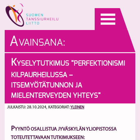
Skip
to
content
A
VAINSANA:
PERFEKTIONISMI
K
YSELYTUTKIMUS ”PERFEKTIONISMI
KILPAURHEILUSSA –
ITSEMYÖTÄTUNNON JA
MIELENTERVEYDEN YHTEYS”
JULKAISTU: 28.10.2024
, KATEGORIAT:
YLEINEN
P
YYNTÖ OSALLISTUA JYVÄSKYLÄN YLIOPISTOSSA
TOTEUTETTAVAAN TUTKIMUKSEEN: