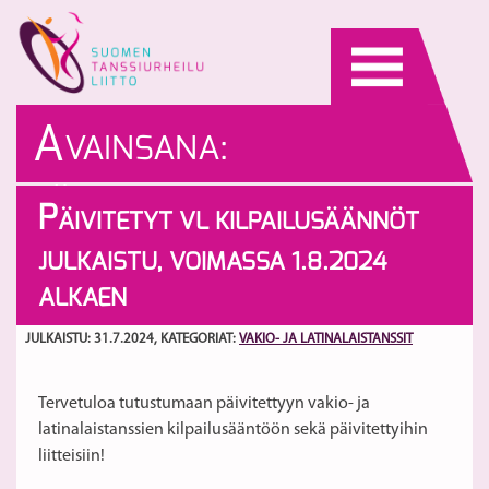
Skip
to
content
A
VAINSANA:
PÄIVITETTY
P
ÄIVITETYT VL KILPAILUSÄÄNNÖT
JULKAISTU, VOIMASSA 1.8.2024
ALKAEN
JULKAISTU: 31.7.2024
, KATEGORIAT:
VAKIO- JA LATINALAISTANSSIT
Tervetuloa tutustumaan päivitettyyn vakio- ja
latinalaistanssien kilpailusääntöön sekä päivitettyihin
liitteisiin!