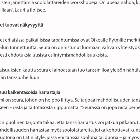
isten järjestämiä soololattareiden workshopeja. On upeaa nähdä, k
llaan”, Laurila iloitsee.
set tuovat näkyvyyttä
et erilaisissa paikallisissa tapahtumissa ovat Oikealle Rytmille merki
eilun tunnettuutta. Seura on onnistunut luomaan vahvan yhteistyö
esti ehdotuksia uusista esiintymismahdollisuuksista.
aisuuksien kautta seura ei ainoastaan tuo tanssin iloa yleisön näht
an tanssiurheiluun.
suu kaikentasoisia harrastajia
i on seura, johon on helppo liittyä. Se tarjoaa mahdollisuuden tanssi
een – iästä ja taitotasosta riippumatta. ”Seurassa on jopa niitä perhe
ipuolinen tarjonta takaa, että tanssiharrastus voi jatkua pitkään. La
hdollisuuden harrastaa myös soololattareita, jotka kohottavat kunto
otona on Latin Style, jossa voi tanssia soolona tai duona – ja myös