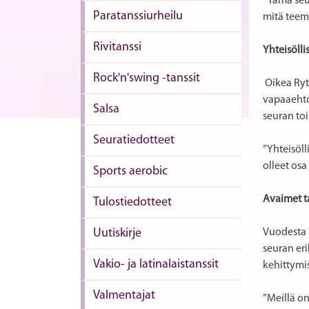
”Tämä seu
Paratanssiurheilu
mitä teem
Rivitanssi
Yhteisöll
Rock'n'swing -tanssit
Oikea Ryt
vapaaehtoi
Salsa
seuran toi
Seuratiedotteet
”Yhteisöll
olleet os
Sports aerobic
Avaimet t
Tulostiedotteet
Uutiskirje
Vuodesta 2
seuran eri
Vakio- ja latinalaistanssit
kehittymi
Valmentajat
”Meillä on