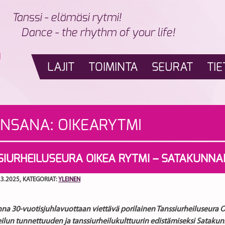
Tanssi - elämäsi rytmi!
Dance - the rhythm of your life!
LAJIT
TOIMINTA
SEURAT
TIE
INSANA:
OIKEARYTMI
SIURHEILUSEURA OIKEA RYTMI – SATAKUNN
.3.2025
, KATEGORIAT:
YLEINEN
na 30-vuotisjuhlavuottaan viettävä porilainen Tanssiurheiluseura O
eilun tunnettuuden ja tanssiurheilukulttuurin edistämiseksi Sata