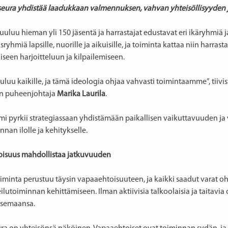
seura yhdistää laadukkaan valmennuksen, vahvan yhteisöllisyyden ja
uluu hieman yli 150 jäsentä ja harrastajat edustavat eri ikäryhmiä ja t
yhmiä lapsille, nuorille ja aikuisille, ja toiminta kattaa niin harr
liseen harjoitteluun ja kilpailemiseen.
uluu kaikille, ja tämä ideologia ohjaa vahvasti toimintaamme”, tiiv
en puheenjohtaja
Marika Laurila
.
mi pyrkii strategiassaan yhdistämään paikallisen vaikuttavuuden ja 
unnan ilolle ja kehitykselle.
isuus mahdollistaa jatkuvuuden
iminta perustuu täysin vapaaehtoisuuteen, ja kaikki saadut varat ohj
ilutoiminnan kehittämiseen. Ilman aktiivisia talkoolaisia ja taitavia 
asemaansa.