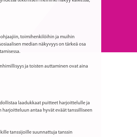
 yhdessä tekemisen meininki näkyy kaikessa,
 ohjaajiin, toimihenkilöihin ja muihin
si sosiaalisen median näkyvyys on tärkeä osa
tamisessa.
nhimillisyys ja toisten auttaminen ovat aina
ollistaa laadukkaat puitteet harjoittelulle ja
 harjoitteluun antaa hyvät eväät tanssilliseen
lle tanssijoille suunnattuja tanssin