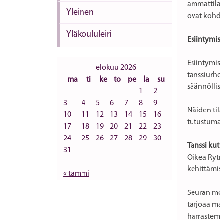
ammattila
Yleinen
ovat kohdi
Yläkoululeiri
Esiintymi
Esiintymis
elokuu 2026
tanssiurh
ma
ti
ke
to
pe
la
su
säännöllis
1
2
3
4
5
6
7
8
9
Näiden til
10
11
12
13
14
15
16
tutustuma
17
18
19
20
21
22
23
24
25
26
27
28
29
30
Tanssi kut
31
Oikea Rytm
kehittämis
« tammi
Seuran mon
tarjoaa ma
harrastemu