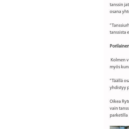
tanssin ja
osana yht
”Tanssiurh
tanssista 
Porilaine
Kolmen vu
myös kunn
”Täällä os
yhdistyy p
Oikea Rytm
vain tanss
parketilla