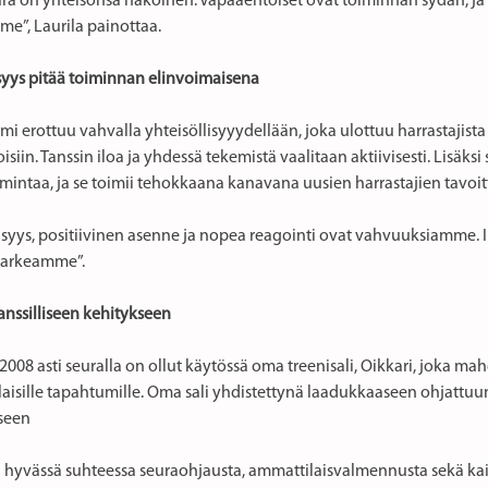
ra on yhteisönsä näköinen. Vapaaehtoiset ovat toiminnan sydän, ja
me”, Laurila painottaa.
isyys pitää toiminnan elinvoimaisena
mi erottuu vahvalla yhteisöllisyyydellään, joka ulottuu harrastajista
siin. Tanssin iloa ja yhdessä tekemistä vaalitaan aktiivisesti. Lisäk
mintaa, ja se toimii tehokkaana kanavana uusien harrastajien tavoit
isyys, positiivinen asenne ja nopea reagointi ovat vahvuuksiamme. I
a arkeamme”.
anssilliseen kehitykseen
008 asti seuralla on ollut käytössä oma treenisali, Oikkari, joka mahd
laisille tapahtumille. Oma sali yhdistettynä laadukkaaseen ohjattuun
seen
 hyvässä suhteessa seuraohjausta, ammattilaisvalmennusta sekä kaiki