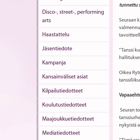
tunnettu 
Disco-, street-, performing
arts
Seuraan ku
valmennusr
Haastattelu
tavoitteel
Jäsentiedote
”Tanssi ku
hallituks
Kampanja
Oikea Ryt
Kansainväliset asiat
tanssiliik
Kilpailutiedotteet
Vapaaehto
Koulutustiedotteet
Seuran to
tanssiurhe
Maajoukkuetiedotteet
nykyistä 
Mediatiedotteet