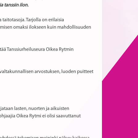
 tanssin ilon.
aitotasoja. Tarjolla on erilaisia
astamisen omaksi ilokseen kuin mahdollisuuden
istää Tanssiurheiluseura Oikea Rytmin
valtakunnallisen arvostuksen, luoden puitteet
ataan lasten, nuorten ja aikuisten
ohjaajia Oikea Rytmi ei olisi saavuttanut