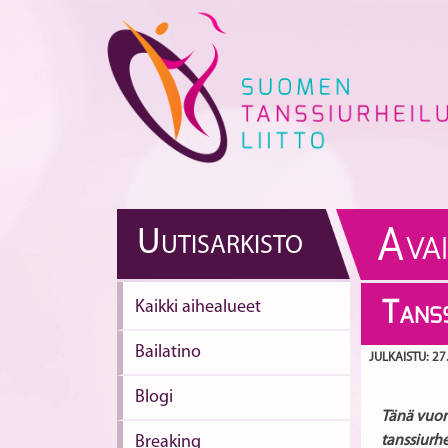
Skip
to
content
A
U
UTISARKISTO
VA
Kaikki aihealueet
T
ANS
Bailatino
JULKAISTU: 27
Blogi
Tänä vuon
Breaking
tanssiurh