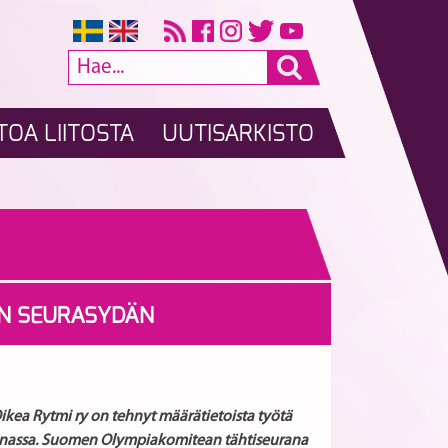
TOA LIITOSTA
UUTISARKISTO
AN SEURASYDÄN
ikea Rytmi ry on tehnyt määrätietoista työtä
kunnassa. Suomen Olympiakomitean tähtiseurana