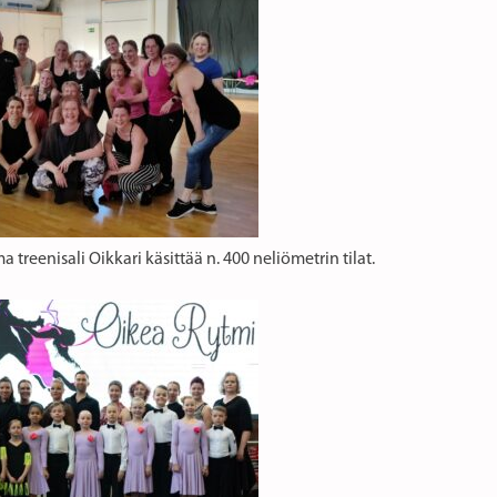
 treenisali Oikkari käsittää n. 400 neliömetrin tilat.