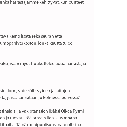
uinka harrastajamme kehittyvät, kun puitteet
ttävä keino lisätä sekä seuran että
kumppaniverkoston, jonka kautta tulee
äväksi, vaan myös houkuttelee uusia harrastajia
n iloon, yhteisöllisyyteen ja taitojen
itä, joissa tanssitaan jo kolmessa polvessa.”
tinalais- ja vakiotanssien lisäksi Oikea Rytmi
a ja tuovat lisää tanssin iloa. Uusimpana
 kilpailla. Tämä monipuolisuus mahdollistaa