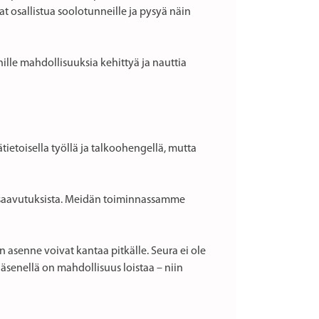
vat osallistua soolotunneille ja pysyä näin
nille mahdollisuuksia kehittyä ja nauttia
toisella työllä ja talkoohengellä, mutta
sä saavutuksista. Meidän toiminnassamme
n asenne voivat kantaa pitkälle. Seura ei ole
 jäsenellä on mahdollisuus loistaa – niin