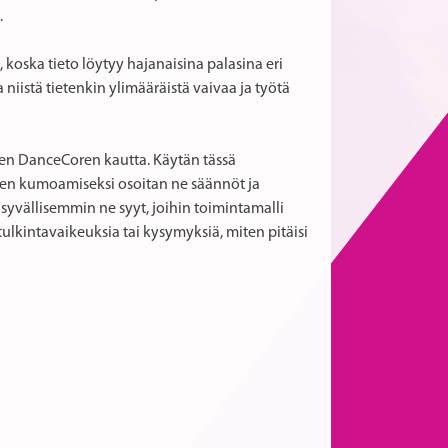
.
, koska tieto löytyy hajanaisina palasina eri
ja niistä tietenkin ylimääräistä vaivaa ja työtä
en DanceCoren kautta. Käytän tässä
sien kumoamiseksi osoitan ne säännöt ja
lä syvällisemmin ne syyt, joihin toimintamalli
 tulkintavaikeuksia tai kysymyksiä, miten pitäisi