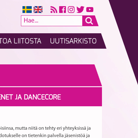
TOA LIITOSTA
UUTISARKISTO
ENET JA DANCECORE
siinsa, mutta niitä on tehty eri yhteyksissä ja
otukselle on tietenkin palvella jäsenistöä ja