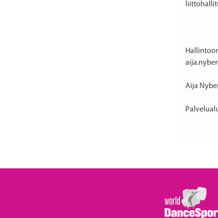
liittohal
Hallintoon
aija.nyber
Aija Nybe
Palvelualu