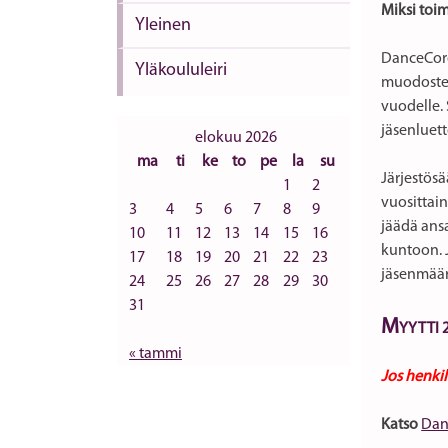
Miksi toi
Yleinen
DanceCore 
Yläkoululeiri
muodosteta
vuodelle.
jäsenluet
elokuu 2026
ma
ti
ke
to
pe
la
su
Järjestösä
1
2
vuosittain
3
4
5
6
7
8
9
jäädä ansa
10
11
12
13
14
15
16
kuntoon. J
17
18
19
20
21
22
23
jäsenmäärä
24
25
26
27
28
29
30
31
M
YYTTI 2
« tammi
Jos henki
Katso
Dan