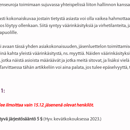
enseuroja toimimaan sujuvassa yhteispelissä liiton hallinnon kanssa
asti kokonaiskuvaa jostain tietystä asiasta voi olla vaikea hahmottaa
 jos löytyy ollenkaan. Siitä syntyy väärinkäsityksiä ja virhetilanteita, 
sapuolille.
i avaan tässä yhden asiakokonaisuuden, jäsenluettelon toimittamis
nä kahta yleistä väärinkäsitystä, ns. myyttiä. Näiden väärinkäsityk
 jotka näistä asioista määräävät ja jotka meitä sitovat, ja lisäksi vie
Tarvittaessa tähän artikkeliin voi aina palata, jos tulee epäselvyyttä,
 1:
ulee ilmoittaa vain 15.12. jäsenenä olevat henkilöt.
ttyvä järjestösääntö 5 §
(Hyv. kevätkokouksessa 2023.)