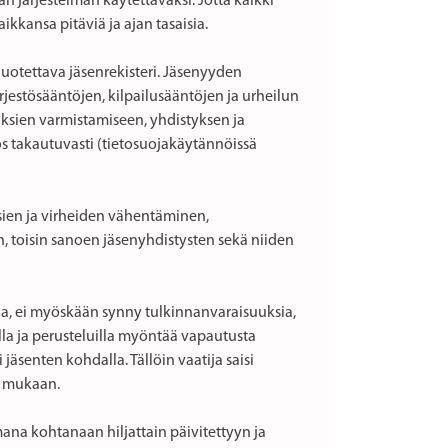
n järjestelmän käytettäväksi. Jotta kaikki
aikkansa pitäviä ja ajan tasaisia.
uotettava jäsenrekisteri. Jäsenyyden
ärjestösääntöjen, kilpailusääntöjen ja urheilun
uksien varmistamiseen, yhdistyksen ja
s takautuvasti (tietosuojakäytännöissä
sien ja virheiden vähentäminen,
ön, toisin sanoen jäsenyhdistysten sekä niiden
a, ei myöskään synny tulkinnanvaraisuuksia,
illa ja perusteluilla myöntää vapautusta
 jäsenten kohdalla. Tällöin vaatija saisi
n mukaan.
mana kohtanaan hiljattain päivitettyyn ja