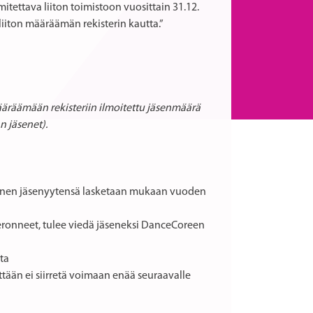
mitettava liiton toimistoon vuosittain 31.12.
liiton määräämän rekisterin kautta.”
määräämään rekisteriin ilmoitettu jäsenmäärä
 jäsenet).
hänen jäsenyytensä lasketaan mukaan vuoden
ronneet, tulee viedä jäseneksi DanceCoreen
ta
tään ei siirretä voimaan enää seuraavalle