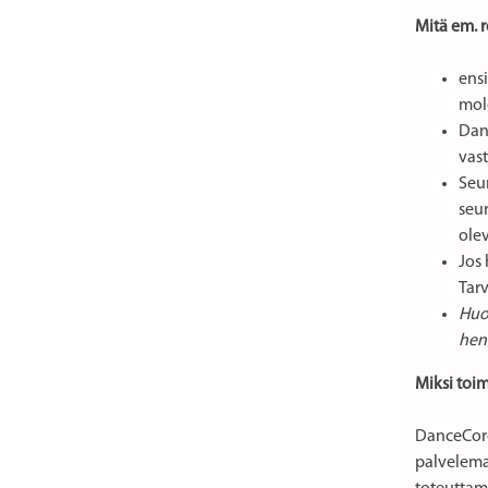
Mitä em. r
ensi
mol
Danc
vast
Seur
seur
olev
Jos 
Tar
Huom
hen
Miksi toi
DanceCore 
palvelema