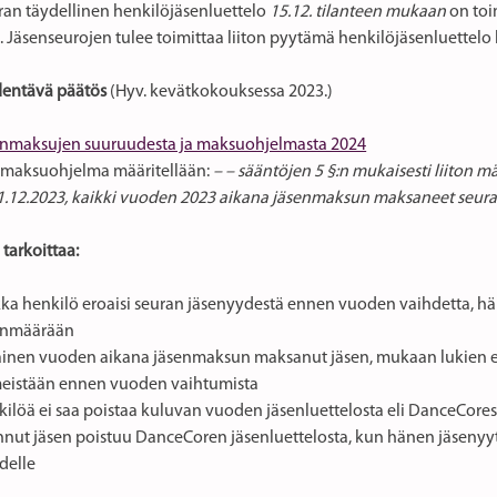
ran täydellinen henkilöjäsenluettelo
15.12. tilanteen mukaan
on toi
 Jäsenseurojen tulee toimittaa liiton pyytämä henkilöjäsenluettelo 
dentävä päätös
(Hyv. kevätkokouksessa 2023.)
senmaksujen suuruudesta ja maksuohjelmasta 2024
maksuohjelma määritellään:
– – sääntöjen 5 §:n mukaisesti liiton 
31.12.2023, kaikki vuoden 2023 aikana jäsenmaksun maksaneet seuran
tarkoittaa:
kka henkilö eroaisi seuran jäsenyydestä ennen vuoden vaihdetta, 
enmäärään
ainen vuoden aikana jäsenmaksun maksanut jäsen, mukaan lukien e
meistään ennen vuoden vaihtumista
kilöä ei saa poistaa kuluvan vuoden jäsenluettelosta eli DanceCores
nnut jäsen poistuu DanceCoren jäsenluettelosta, kun hänen jäsenyyt
delle