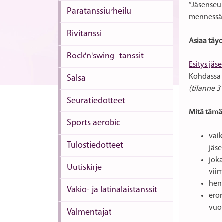
”Jäsenseu
Paratanssiurheilu
mennessä.
Rivitanssi
Asiaa täy
Rock'n'swing -tanssit
Esitys jä
Kohdassa 
Salsa
(tilanne 
Seuratiedotteet
Mitä tämä 
Sports aerobic
vai
Tulostiedotteet
jäs
jok
Uutiskirje
vii
hen
Vakio- ja latinalaistanssit
ero
vuo
Valmentajat