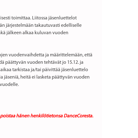
sesti toimittaa. Liitossa jäsenluettelot
än järjestelmään takautuvasti edelliselle
inkä jälkeen alkaa kuluvan vuoden
jen vuodenvaihdetta ja määrittelemään, että
dä päättyvän vuoden tehtävät jo 15.12. ja
ikaa tarkistaa ja/tai päivittää jäsenluettelo
a jäseniä, heitä ei lasketa päättyvän vuoden
 vuodelle.
ee poistaa hänen henkilötietonsa DanceCoresta.