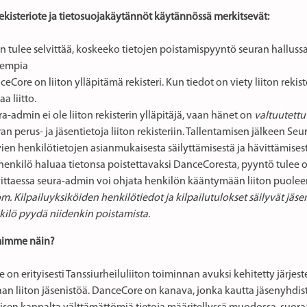
ekisteriote ja tietosuojakäytännöt käytännössä merkitsevät:
n tulee selvittää, koskeeko tietojen poistamispyyntö seuran hallussa o
empia
eCore on liiton ylläpitämä rekisteri. Kun tiedot on viety liiton rekist
aa liitto.
a-admin ei ole liiton rekisterin ylläpitäjä, vaan hänet on
valtuutettu
an perus- ja jäsentietoja liiton rekisteriin. Tallentamisen jälkeen S
ien henkilötietojen asianmukaisesta säilyttämisestä ja hävittämisest
henkilö haluaa tietonsa poistettavaksi DanceCoresta, pyyntö tulee osoit
vittaessa seura-admin voi ohjata henkilön kääntymään liiton puolee
. Kilpailuyksiköiden henkilötiedot ja kilpailutulokset säilyvät jäse
kilö pyydä niidenkin poistamista.
mimme näin?
on erityisesti Tanssiurheiluliiton toiminnan avuksi kehitetty järjeste
an liiton jäsenistöä. DanceCore on kanava, jonka kautta jäsenyhdis