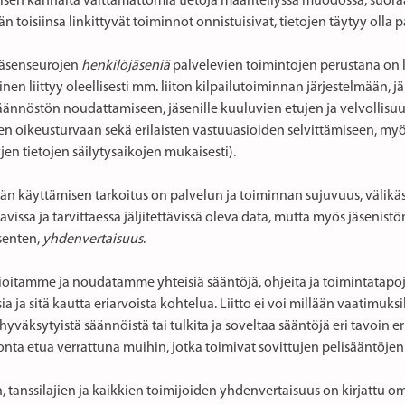
isen kannalta välttämättömiä tietoja määritellyssä muodossa, suoraa
än toisiinsa linkittyvät toiminnot onnistuisivat, tietojen täytyy olla p
jäsenseurojen
henkilöjäseniä
palvelevien toimintojen perustana on l
en liittyy oleellisesti mm. liiton kilpailutoiminnan järjestelmään, j
säännöstön noudattamiseen, jäsenille kuuluvien etujen ja velvollisu
en oikeusturvaan sekä erilaisten vastuuasioiden selvittämiseen, myö
jen tietojen säilytysaikojen mukaisesti).
män käyttämisen tarkoitus on palvelun ja toiminnan sujuvuus, välikä
vissa ja tarvittaessa jäljitettävissä oleva data, mutta myös jäsenist
senten,
yhdenvertaisuus
.
oitamme ja noudatamme yhteisiä sääntöjä, ohjeita ja toimintatapoj
a ja sitä kautta eriarvoista kohtelua. Liitto ei voi millään vaatimuks
 hyväksytyistä säännöistä tai tulkita ja soveltaa sääntöjä eri tavoin eri
onta etua verrattuna muihin, jotka toimivat sovittujen pelisääntöje
, tanssilajien ja kaikkien toimijoiden yhdenvertaisuus on kirjattu o