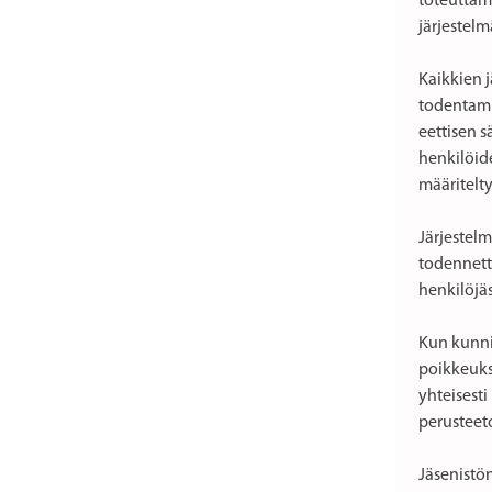
toteuttam
järjestelm
Kaikkien 
todentamin
eettisen 
henkilöid
määritelty
Järjestel
todennetta
henkilöjä
Kun kunni
poikkeuksi
yhteisesti
perusteet
Jäsenistön