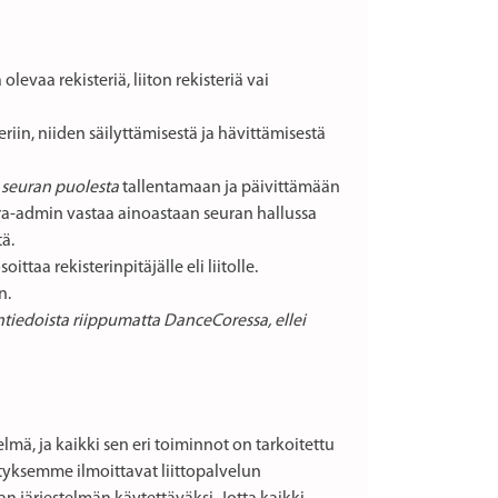
levaa rekisteriä, liiton rekisteriä vai
eriin, niiden säilyttämisestä ja hävittämisestä
 seuran puolesta
tallentamaan ja päivittämään
eura-admin vastaa ainoastaan seuran hallussa
ä.
taa rekisterinpitäjälle eli liitolle.
n.
ntiedoista riippumatta DanceCoressa, ellei
lmä, ja kaikki sen eri toiminnot on tarkoitettu
tyksemme ilmoittavat liittopalvelun