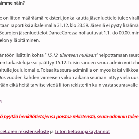
mimme näin?
on liiton määräämä rekisteri, jonka kautta jäsenluettelo tulee viralli
an raportiksi aikaleimalla 31.12. klo 23.59. Jäseniä ei pysty lisäämä
 Seurojen jäsenluettelot DanceCoressa nollautuvat 1.1. klo 00.00, m
telon ylläpitäminen.
äntöön lisättiin kohta ”
15.12. tilanteen mukaan”
helpottamaan seuro
en tarkastelujakso päättyy 15.12. Toisin sanoen seura-admin voi teh
itulle joululomalle. Toisaalta seura-adminilla on myös kaksi viikkoa a
os vuoden kahden viimeisen viikon aikana seuraan liittyy vielä uusi
än eikä heitä tarvitse viedä liiton rekisteriin kuin vasta seuraavalle
:
lö pyytää henkilötietojensa poistoa rekisteristä, seura-adminin tul
ceCoren rekisteriseloste
ja
Liiton tietosuojakäytännöt