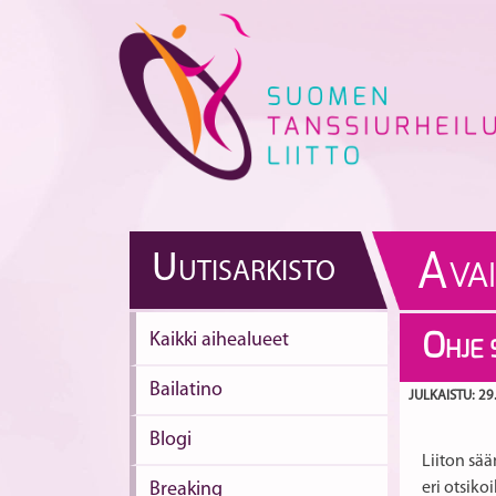
Skip
to
content
A
U
UTISARKISTO
VA
Kaikki aihealueet
O
HJE
Bailatino
JULKAISTU: 29
Blogi
Liiton sää
Breaking
eri otsikoi