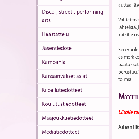
auttaa jäs
Disco-, street-, performing
arts
Valitettav
lähteistä,
Haastattelu
kaikille o
Jäsentiedote
Sen vuoks
esimerkkei
Kampanja
päätökset,
perustuu. 
Kansainväliset asiat
toimia.
Kilpailutiedotteet
M
YYTTI
Koulutustiedotteet
Liitolle t
Maajoukkuetiedotteet
Asiaan lii
Mediatiedotteet