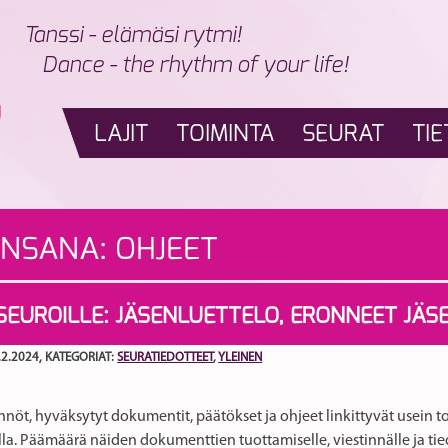
Tanssi - elämäsi rytmi!
Dance - the rhythm of your life!
LAJIT
TOIMINTA
SEURAT
TIE
INSANA:
OHJEET
 SEUROILLE: JÄSENLUETTELO, ERONNEET JÄS
.2.2024
, KATEGORIAT:
SEURATIEDOTTEET
,
YLEINEN
nnöt, hyväksytyt dokumentit, päätökset ja ohjeet linkittyvät usein toi
lla.
Päämäärä näiden dokumenttien tuottamiselle, viestinnälle ja tied