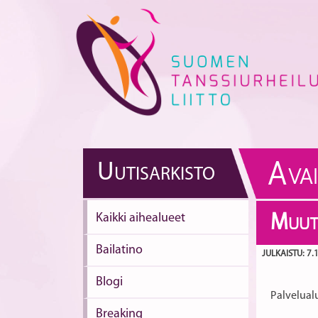
Skip
to
content
A
U
UTISARKISTO
VA
Kaikki aihealueet
M
UUT
Bailatino
JULKAISTU: 7.
Blogi
Palvelual
Breaking