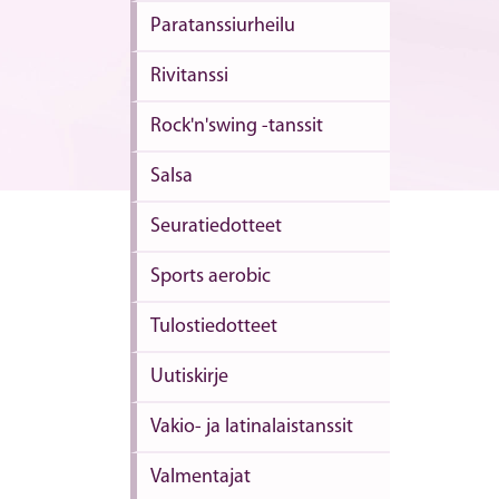
Paratanssiurheilu
Rivitanssi
Rock'n'swing -tanssit
Salsa
Seuratiedotteet
Sports aerobic
Tulostiedotteet
Uutiskirje
Vakio- ja latinalaistanssit
Valmentajat