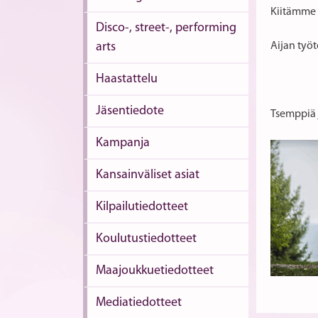
Kiitämme 
Disco-, street-, performing
arts
Aijan työ
Haastattelu
Jäsentiedote
Tsemppiä j
Kampanja
Kansainväliset asiat
Kilpailutiedotteet
Koulutustiedotteet
Maajoukkuetiedotteet
Mediatiedotteet