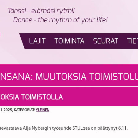
Tanssi - elämäsi rytmi!
Dance - the rhythm of your life!
LAJIT
TOIMINTA
SEURAT
TIE
INSANA:
MUUTOKSIA TOIMISTOL
OKSIA TOIMISTOLLA
11.2025
, KATEGORIAT:
YLEINEN
uevastaava Aija Nybergin työsuhde STUL:ssa on päättynyt 6.11.