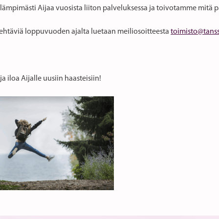
lämpimästi Aijaa vuosista liiton palveluksessa ja toivotamme mitä p
tehtäviä loppuvuoden ajalta luetaan meiliosoitteesta
toimisto@tanssi
a iloa Aijalle uusiin haasteisiin!