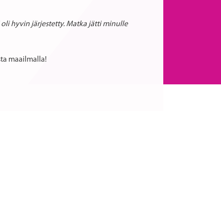
 oli hyvin järjestetty. Matka jätti minulle
sta maailmalla!