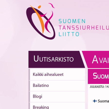
Skip
to
content
A
U
UTISARKISTO
VA
Kaikki aihealueet
S
UOMA
Bailatino
JULKAISTU: 14
Blogi
Suomal
Breaking