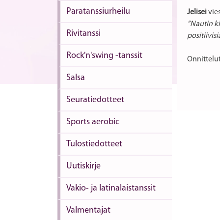
Paratanssiurheilu
Jelisei
vies
”Nautin ki
Rivitanssi
positiivi
Rock'n'swing -tanssit
Onnittelu
Salsa
Seuratiedotteet
Sports aerobic
Tulostiedotteet
Uutiskirje
Vakio- ja latinalaistanssit
Valmentajat