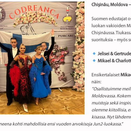
Chișinău, Moldova –
Suomen edustajat os
luokan vakioiden M
Chișinăussa. Tiukass
suorituksia – myös s
Jelisei & Gertrud
Mikael & Charlot
Ensikertalaiset
Mikae
näin:
”Osallistuimme mei
Moldovassa. Kokemus
muistoja sekä inspir
olemme kiitollisia,
kisassa. Nyt lähdemm
uneena kohti mahdollisia ensi vuoden arvokisoja Jun2-luokassa.”