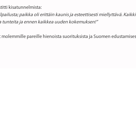
titti kisatunnelmista:
lpailusta; paikka oli erittäin kaunis ja esteettisesti miellyttävä. Kaikki
sia tunteita ja ennen kaikkea uuden kokemuksen!”
t molemmille pareille hienoista suorituksista ja Suomen edustamise