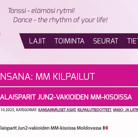
Tanssi - elämäsi rytmi!
Dance - the rhythm of your life!
LAJIT
TOIMINTA
SEURAT
TIE
INSANA:
MM KILPAILUT
LAISPARIT JUN2-VAKIOIDEN MM-KISOISSA
.10.2025
, KATEGORIAT:
KANSAINVÄLISET ASIAT
,
KILPAILUTIEDOTTEET
,
VAKIO- JA LAT
aisparit Jun2-vakioiden MM-kisoissa Moldovassa