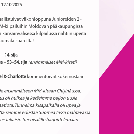
 12.10.2025
allistuivat viikonloppuna Junioreiden 2 -
M-kilpailuihin Moldovan pääkaupungissa
a kansainvälisessä kilpailussa nähtiin upeita
uomalaispareilta!
e
–
14. sija
te
–
53–54. sija
(ensimmäiset MM-kisat!)
l & Charlotte
kommentoivat kokemustaan
lle ensimmäiseen MM-kisaan Chișinăussa,
 oli huikea ja keräsimme paljon uusia
aatiota. Tunnelma kisapaikalla oli upea ja
 että saimme edustaa Suomea tässä mahtavassa
e takaisin treenisalille harjoittelemaan