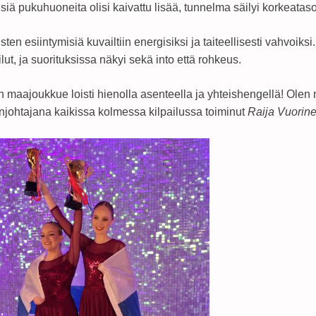
lisiä pukuhuoneita olisi kaivattu lisää, tunnelma säilyi korkeatas
ten esiintymisiä kuvailtiin energisiksi ja taiteellisesti vahvoiksi
ilut, ja suorituksissa näkyi sekä into että rohkeus.
maajoukkue loisti hienolla asenteella ja yhteishengellä! Olen 
johtajana kaikissa kolmessa kilpailussa toiminut
Raija Vuorin