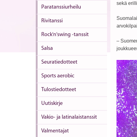
sekä eril
Paratanssiurheilu
Suomalais
Rivitanssi
arvokilpa
Rock'n'swing -tanssit
– Suomen 
Salsa
joukkueen
Seuratiedotteet
Sports aerobic
Tulostiedotteet
Uutiskirje
Vakio- ja latinalaistanssit
Valmentajat