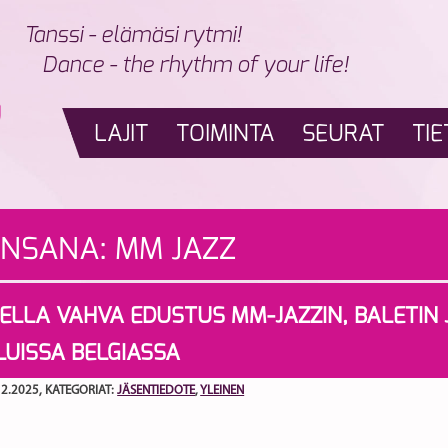
Tanssi - elämäsi rytmi!
Dance - the rhythm of your life!
LAJIT
TOIMINTA
SEURAT
TIE
INSANA:
MM JAZZ
LLA VAHVA EDUSTUS MM-JAZZIN, BALETIN 
ILUISSA BELGIASSA
12.2025
, KATEGORIAT:
JÄSENTIEDOTE
,
YLEINEN