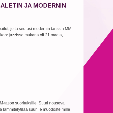
BALETIN JA MODERNIN
ailut, joita seurasi modernin tanssin MM-
oukon: jazzissa mukana oli 21 maata,
M-tason suorituksille. Suuri nouseva
kka lämmitelytilaa suurille muodostelmille