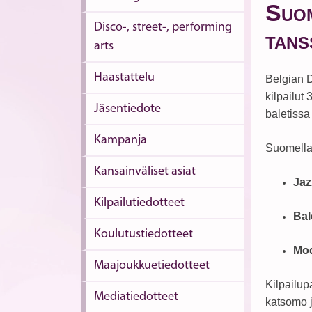
S
UOM
Disco-, street-, performing
TANS
arts
Haastattelu
Belgian D
kilpailut
Jäsentiedote
baletissa
Kampanja
Suomella 
Kansainväliset asiat
Jaz
Kilpailutiedotteet
Bal
Koulutustiedotteet
Mod
Maajoukkuetiedotteet
Kilpailup
Mediatiedotteet
katsomo j