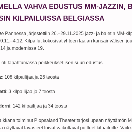
ELLA VAHVA EDUSTUS MM-JAZZIN, 
SIN KILPAILUISSA BELGIASSA
e Pannessa järjestettiin 26.–29.11.2025 jazz- ja baletin MM-kilp
 30.11.–4.12. Kilpailut kokosivat yhteen laajan kansainvälisen j
 14 ja modernissa 19.
oli tapahtumassa poikkeuksellisen suuri edustus.
z
: 108 kilpailijaa ja 26 teosta
etti
: 3 kilpailijaa ja 7 teosta
erni
: 142 kilpailijaa ja 34 teosta
aikkana toiminut Plopsaland Theater tarjosi upean näyttämön M
a näyttävät lavasteet loivat vaikuttavat puitteet kilpailuille. Vai