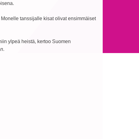
oisena.
. Monelle tanssijalle kisat olivat ensimmäiset
niin ylpeä heistä, kertoo Suomen
en
.