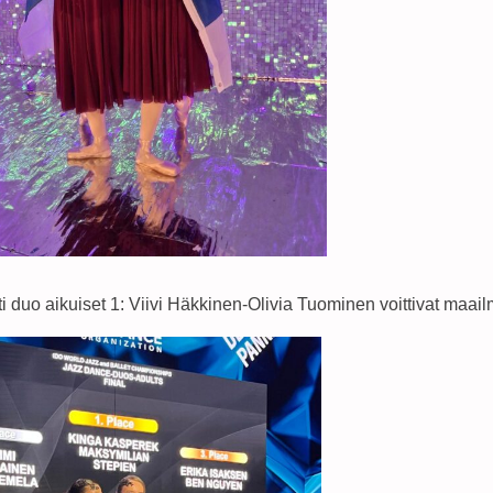
i duo aikuiset 1: Viivi Häkkinen-Olivia Tuominen voittivat maa