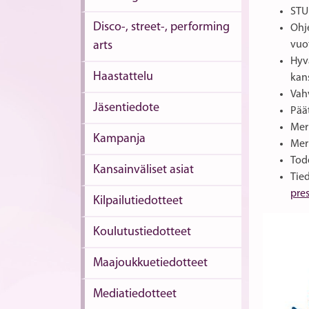
STUL
Disco-, street-, performing
Ohj
arts
vuo
Hyvä
Haastattelu
kan
Vahv
Jäsentiedote
Pää
Merk
Kampanja
Merk
Tod
Kansainväliset asiat
Tied
pre
Kilpailutiedotteet
Koulutustiedotteet
Maajoukkuetiedotteet
Mediatiedotteet