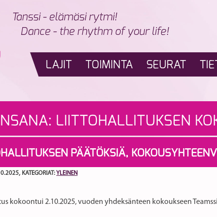
Tanssi - elämäsi rytmi!
Dance - the rhythm of your life!
LAJIT
TOIMINTA
SEURAT
TIE
INSANA:
LIITTOHALLITUKSEN K
OHALLITUKSEN PÄÄTÖKSIÄ, KOKOUSYHTEEN
10.2025
, KATEGORIAT:
YLEINEN
litus kokoontui 2.10.2025, vuoden yhdeksänteen kokoukseen Teamssi