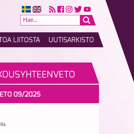
TOA LIITOSTA
UUTISARKISTO
OKOUSYHTEENVETO
VETO 09/2025
llä.