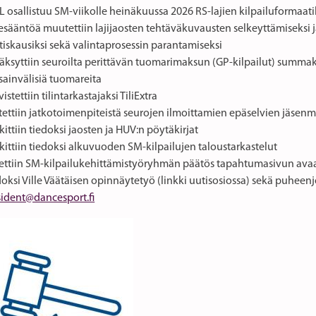
 osallistuu SM-viikolle heinäkuussa 2026 RS-lajien kilpailuformaati
esääntöä muutettiin lajijaosten tehtäväkuvausten selkeyttämiseksi j
tiskausiksi sekä valintaprosessin parantamiseksi
ksyttiin seuroilta perittävän tuomarimaksun (GP-kilpailut) summaks
sainvälisiä tuomareita
istettiin tilintarkastajaksi TiliExtra
tettiin jatkotoimenpiteistä seurojen ilmoittamien epäselvien jäsen
ittiin tiedoksi jaosten ja HUV:n pöytäkirjat
ittiin tiedoksi alkuvuoden SM-kilpailujen taloustarkastelut
ettiin SM-kilpailukehittämistyöryhmän päätös tapahtumasivun ava
oksi Ville Väätäisen opinnäytetyö (linkki uutisosiossa) sekä puheen
sident@dancesport.fi