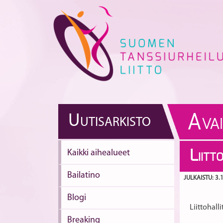
Skip
to
content
A
U
UTISARKISTO
VA
Kaikki aihealueet
L
IITT
Bailatino
JULKAISTU: 3.
Blogi
Liittohal
Breaking