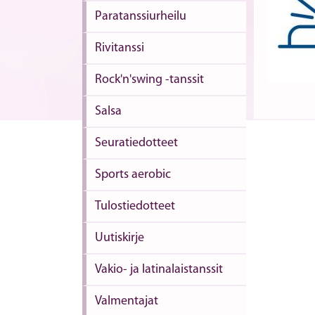
Paratanssiurheilu
Rivitanssi
Rock'n'swing -tanssit
Salsa
Seuratiedotteet
Sports aerobic
Tulostiedotteet
Uutiskirje
Vakio- ja latinalaistanssit
Valmentajat