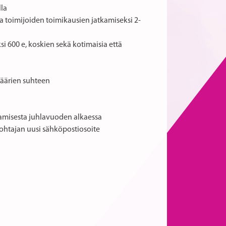
lla
a toimijoiden toimikausien jatkamiseksi 2-
i 600 e, koskien sekä kotimaisia että
määrien suhteen
amisesta juhlavuoden alkaessa
johtajan uusi sähköpostiosoite