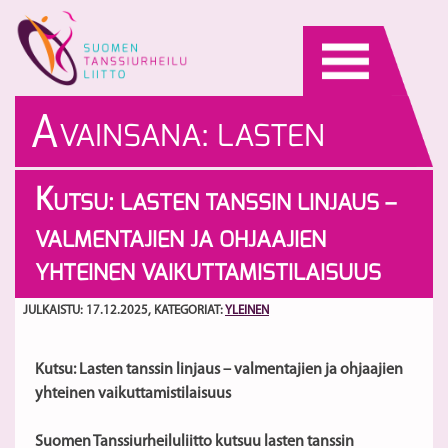
Skip
to
content
A
VAINSANA:
LASTEN
TANSSI LINJAUS
K
UTSU: LASTEN TANSSIN LINJAUS –
VALMENTAJIEN JA OHJAAJIEN
YHTEINEN VAIKUTTAMISTILAISUUS
JULKAISTU: 17.12.2025
, KATEGORIAT:
YLEINEN
Kutsu: Lasten tanssin linjaus – valmentajien ja ohjaajien
yhteinen vaikuttamistilaisuus
Suomen Tanssiurheiluliitto kutsuu lasten tanssin