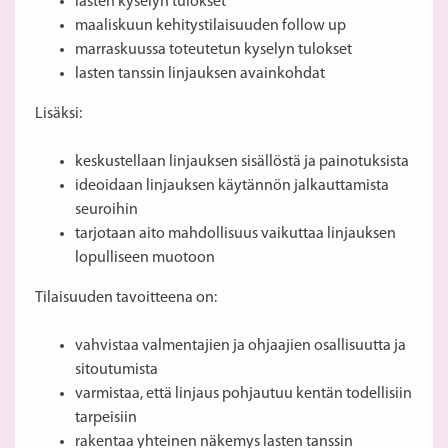
lasten kyselyn tulokset
maaliskuun kehitystilaisuuden follow up
marraskuussa toteutetun kyselyn tulokset
lasten tanssin linjauksen avainkohdat
Lisäksi:
keskustellaan linjauksen sisällöstä ja painotuksista
ideoidaan linjauksen käytännön jalkauttamista
seuroihin
tarjotaan aito mahdollisuus vaikuttaa linjauksen
lopulliseen muotoon
Tilaisuuden tavoitteena on:
vahvistaa valmentajien ja ohjaajien osallisuutta ja
sitoutumista
varmistaa, että linjaus pohjautuu kentän todellisiin
tarpeisiin
rakentaa yhteinen näkemys lasten tanssin