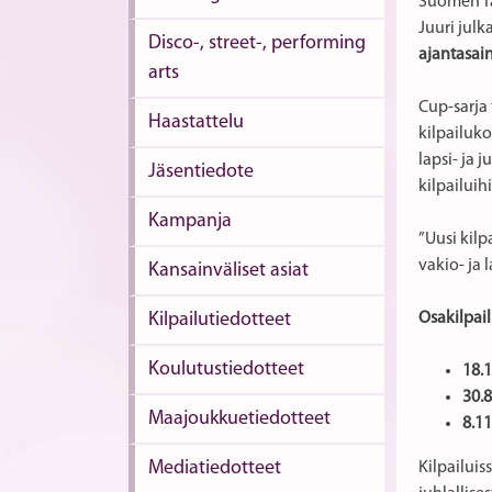
Suomen Ta
Juuri julk
Disco-, street-, performing
ajantasain
arts
Cup-sarja 
Haastattelu
kilpailuko
lapsi- ja 
Jäsentiedote
kilpailuih
Kampanja
”Uusi kilp
vakio- ja l
Kansainväliset asiat
Kilpailutiedotteet
Osakilpai
Koulutustiedotteet
18.1
30.8
Maajoukkuetiedotteet
8.11
Mediatiedotteet
Kilpailuis