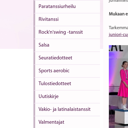
juhlallise
Paratanssiurheilu
Mukaan eht
Rivitanssi
Tarkemmat 
Rock'n'swing -tanssit
juniori-c
Salsa
Seuratiedotteet
Sports aerobic
Tulostiedotteet
Uutiskirje
Vakio- ja latinalaistanssit
Valmentajat