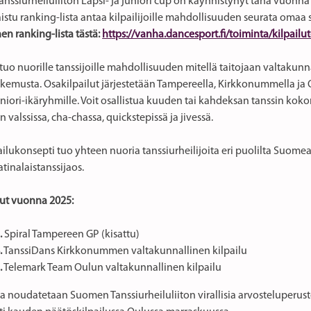
nssiurheiluliiton Lapsi- ja juniori cup on käynnistynyt tänä vuonna
aistu ranking-lista antaa kilpailijoille mahdollisuuden seurata omaa 
en ranking-lista tästä:
https://vanha.dancesport.fi/toiminta/kilpail
tuo nuorille tanssijoille mahdollisuuden mitellä taitojaan valtakunna
kemusta. Osakilpailut järjestetään Tampereella, Kirkkonummella ja O
juniori-ikäryhmille. Voit osallistua kuuden tai kahdeksan tanssin kok
in valssissa, cha-chassa, quickstepissä ja jivessä.
ailukonsepti tuo yhteen nuoria tanssiurheilijoita eri puolilta Suomea j
atinalaistanssijaos.
lut vuonna 2025:
.
Spiral Tampereen GP (kisattu)
.
TanssiDans Kirkkonummen valtakunnallinen kilpailu
.
Telemark Team Oulun valtakunnallinen kilpailu
sa noudatetaan Suomen Tanssiurheiluliiton virallisia arvosteluperuste