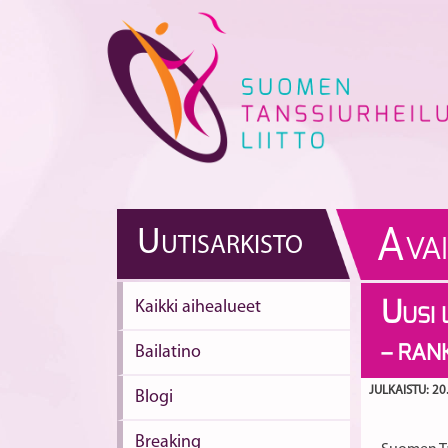
Skip
to
content
A
U
UTISARKISTO
VA
Kaikki aihealueet
U
USI 
– RAN
Bailatino
JULKAISTU: 20
Blogi
Breaking