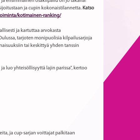
 ja ensimmäinen osakilpailu on jo takana!
sijoitustaan ja cupin kokonaistilannetta.
Katso
utoiminta/kotimainen-ranking/
llisesti ja kartuttaa arvokasta
ulussa, tarjoten monipuolisia kilpailusarjoja
onaisuuksiin tai keskittyä yhden tanssin
a luo yhteisöllisyyttä lajin parissa”, kertoo
ita, ja cup-sarjan voittajat palkitaan