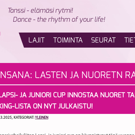
Tanssi - elämäsi rytmi!
Dance - the rhythm of your life!
LAJIT
TOIMINTA
SEURAT
TIE
INSANA:
LASTEN JA NUORETN R
LAPSI- JA JUNIORI CUP INNOSTAA NUORET T
KING-LISTA ON NYT JULKAISTU!
.3.2025
, KATEGORIAT:
YLEINEN