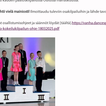
sti kauden päätöskilpailussa Oulussa marraskuussa.
ii vielä mainiosti!
Ilmoittaudu tuleviin osakilpailuihin ja lähde ta
osallistumisohjeet ja säännöt löydät [täältä].
https://vanha.dances
up-kokeilukilpailun-ohje-18032025.pdf