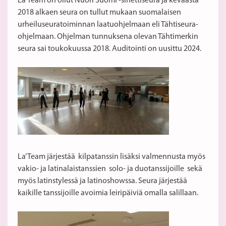
La’ Team on ollut Nuori Suomi -sinettiseura ja keväästä
2018 alkaen seura on tullut mukaan suomalaisen
urheiluseuratoiminnan laatuohjelmaan eli Tähtiseura-
ohjelmaan. Ohjelman tunnuksena olevan Tähtimerkin
seura sai toukokuussa 2018. Auditointi on uusittu 2024.
La’ Team järjestää kilpatanssin lisäksi valmennusta myös
vakio- ja latinalaistanssien solo- ja duotanssijoille sekä
myös latinstylessä ja latinoshowssa. Seura järjestää
kaikille tanssijoille avoimia leiripäiviä omalla salillaan.