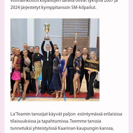
voimainkoitos kilpailujen saralla olivat syksyllä 2007 ja
2024 järjestetyt kymppitanssin SM-kilpailut.
La’ Teamin tanssijat käyvät paljon esiintymässä erilaisissa
tilaisuuksissa ja tapahtumissa. Teemme tanssia
tunnetuksi yhteistyössä Kaarinan kaupungin kanssa,