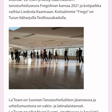
kisoissa. La’ Team yhdistyi kaarinalaisen
tanssiurheiluseura Fregolinan kanssa 2021 ja kotipaikka
vaihtui Liedosta Kaarinaan. Kotisalimme ”Frego” on
Turun Itäharjulla Teollisuuskadulla.
La’ Team on Suomen Tanssiurheiluliiton jäsenseura ja
urheilumuotona on vakio- ja latinalaistanssit.