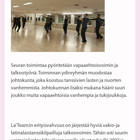
Seuran toimintaa pyöritetään vapaaehtoisvoimin ja
talkootyönä. Toiminnan ydinryhmän muodostaa
johtokunta, joka koostuu tanssivien lasten ja nuorten
vanhemmista. Johtokunnan lisäksi mukana häärii suuri
joukko muita vapaaehtoisia vanhempia ja tukijoukkoja.
La’ Team:in erityisvahvuus on järjestää hyviä vakio-ja
latinalaistanssikilpailluja talkoovoimin. Tähän asti suurin