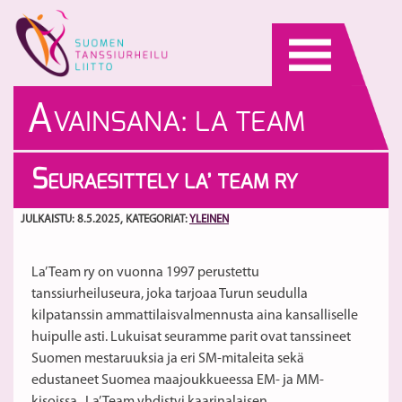
Skip
to
content
A
VAINSANA:
LA TEAM
S
EURAESITTELY LA’ TEAM RY
JULKAISTU: 8.5.2025
, KATEGORIAT:
YLEINEN
La’ Team ry on vuonna 1997 perustettu
tanssiurheiluseura, joka tarjoaa Turun seudulla
kilpatanssin ammattilaisvalmennusta aina kansalliselle
huipulle asti. Lukuisat seuramme parit ovat tanssineet
Suomen mestaruuksia ja eri SM-mitaleita sekä
edustaneet Suomea maajoukkueessa EM- ja MM-