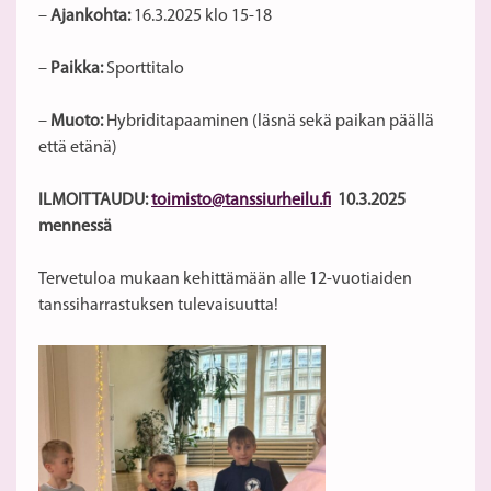
–
Ajankohta:
16.3.2025 klo 15-18
–
Paikka:
Sporttitalo
–
Muoto:
Hybriditapaaminen (läsnä sekä paikan päällä
että etänä)
ILMOITTAUDU:
toimisto@tanssiurheilu.fi
10.3.2025
mennessä
Tervetuloa mukaan kehittämään alle 12-vuotiaiden
tanssiharrastuksen tulevaisuutta!