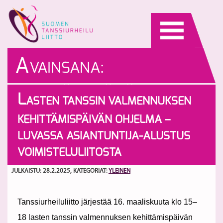
Skip
to
content
A
VAINSANA:
KEHITTÄMISPÄIVÄ
L
ASTEN TANSSIN VALMENNUKSEN
KEHITTÄMISPÄIVÄN OHJELMA –
LUVASSA ASIANTUNTIJA-ALUSTUS
VOIMISTELULIITOSTA
JULKAISTU: 28.2.2025
, KATEGORIAT:
YLEINEN
Tanssiurheiluliitto järjestää 16. maaliskuuta klo 15–
18 lasten tanssin valmennuksen kehittämispäivän