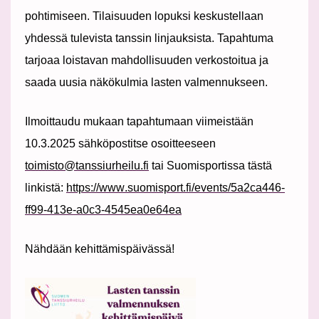
pohtimiseen. Tilaisuuden lopuksi keskustellaan
yhdessä tulevista tanssin linjauksista. Tapahtuma
tarjoaa loistavan mahdollisuuden verkostoitua ja
saada uusia näkökulmia lasten valmennukseen.
Ilmoittaudu mukaan tapahtumaan viimeistään
10.3.2025 sähköpostitse osoitteeseen
toimisto@tanssiurheilu.fi
tai Suomisportissa tästä
linkistä:
https://www.suomisport.fi/events/5a2ca446-
ff99-413e-a0c3-4545ea0e64ea
Nähdään kehittämispäivässä!