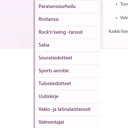
Tuo
Paratanssiurheilu
Val
Rivitanssi
Kaikki lis
Rock'n'swing -tanssit
Salsa
Seuratiedotteet
Sports aerobic
Tulostiedotteet
Uutiskirje
Vakio- ja latinalaistanssit
Valmentajat