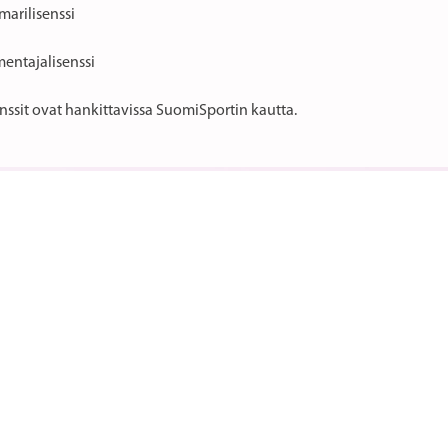
marilisenssi
mentajalisenssi
enssit ovat hankittavissa SuomiSportin kautta.