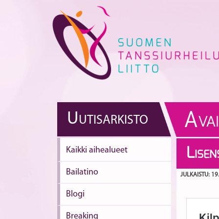
Skip
to
content
A
U
UTISARKISTO
VA
Kaikki aihealueet
L
ISEN
Bailatino
JULKAISTU: 19
Blogi
Breaking