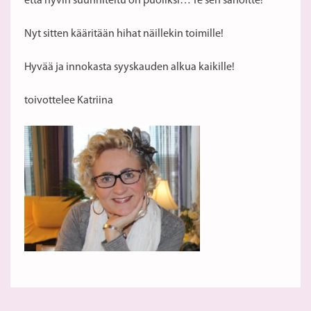
että hyvin suunniteltu on puoliksi… Te sen sanoitte!
Nyt sitten kääritään hihat näillekin toimille!
Hyvää ja innokasta syyskauden alkua kaikille!
toivottelee Katriina