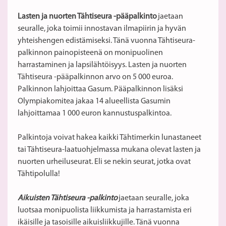
Lasten ja nuorten Tähtiseura -pääpalkinto
jaetaan
seuralle, joka toimii innostavan ilmapiirin ja hyvän
yhteishengen edistämiseksi. Tänä vuonna Tähtiseura-
palkinnon painopisteenä on monipuolinen
harrastaminen ja lapsilähtöisyys. Lasten ja nuorten
Tähtiseura -pääpalkinnon arvo on 5 000 euroa.
Palkinnon lahjoittaa Gasum. Pääpalkinnon lisäksi
Olympiakomitea jakaa 14 alueellista Gasumin
lahjoittamaa 1 000 euron kannustuspalkintoa.
Palkintoja voivat hakea kaikki Tähtimerkin lunastaneet
tai Tähtiseura-laatuohjelmassa mukana olevat lasten ja
nuorten urheiluseurat. Eli se nekin seurat, jotka ovat
Tähtipolulla!
Aikuisten Tähtiseura -palkinto
jaetaan seuralle, joka
luotsaa monipuolista liikkumista ja harrastamista eri
ikäisille ja tasoisille aikuisliikkujille. Tänä vuonna