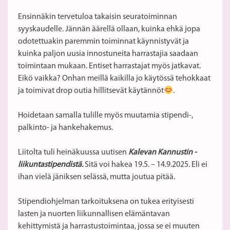
Ensinnäkin tervetuloa takaisin seuratoiminnan
syyskaudelle. Jännän äärellä ollaan, kuinka ehkä jopa
odotettuakin paremmin toiminnat käynnistyvät ja
kuinka paljon uusia innostuneita harrastajia saadaan
toimintaan mukaan. Entiset harrastajat myös jatkavat.
Eikö vaikka? Onhan meillä kaikilla jo käytössä tehokkaat
ja toimivat drop outia hillitsevät käytännöt
.
Hoidetaan samalla tulille myös muutamia stipendi-,
palkinto- ja hankehakemus.
Liitolta tuli heinäkuussa uutisen
Kalevan Kannustin -
liikuntastipendistä.
Sitä voi hakea 19.5. – 14.9.2025. Eli ei
ihan vielä jäniksen selässä, mutta joutua pitää.
Stipendiohjelman tarkoituksena on tukea erityisesti
lasten ja nuorten liikunnallisen elämäntavan
kehittymistä ja harrastustoimintaa, jossa se ei muuten