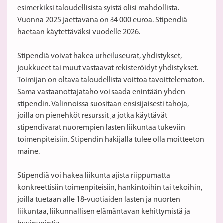
esimerkiksi taloudellisista syistä olisi mahdollista.
Vuonna 2025 jaettavana on 84 000 euroa. Stipendiä
haetaan käytettäväksi vuodelle 2026.
Stipendiä voivat hakea urheiluseurat, yhdistykset,
joukkueet tai muut vastaavat rekisteröidyt yhdistykset.
Toimijan on oltava taloudellista voittoa tavoittelematon.
Sama vastaanottajataho voi saada enintään yhden
stipendin. Valinnoissa suositaan ensisijaisesti tahoja,
joilla on pienehköt resurssit ja jotka käyttävät
stipendivarat nuorempien lasten liikuntaa tukeviin
toimenpiteisiin. Stipendin hakijalla tulee olla moitteeton
maine.
Stipendiä voi hakea liikuntalajista riippumatta
konkreettisiin toimenpiteisiin, hankintoihin tai tekoihin,
joilla tuetaan alle 18-vuotiaiden lasten ja nuorten
liikuntaa, liikunnallisen elämäntavan kehittymistä ja