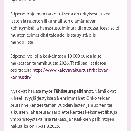
hyvinvointia.
Stipendiohjelman tarkoituksena on erityisesti tukea
lasten ja nuorten liikunnallisen elämäntavan
kehittymistä ja harrastustoimintaa tilanteessa, jossa se ei
muuten esimerkiksi taloudellisista syistä olisi
mahdollista.
Stipendi voi olla korkeintaan 10 000 euroa ja se
maksetaan tammikuussa 2026. Tästä saa lisätietoa
osoitteesta
https://www.kalevavakuutus.fi/kalevan-
kannustin/
Nyt ovat haussa myös
Tähtiseurapalkinnot.
Nämä ovat
kiireellisyysjärjestyksessä ensimmäiset. Onko teidän
seuranne kenties tämän vuoden lasten ja nuorten tai
aikuisten Tähtiseura? Tai olette kenties keksineet fiksuja
ympäristöystävällisiä ratkaisuja? Kaikkien palkintojen
hakuaika on 1.–31.8.2025.