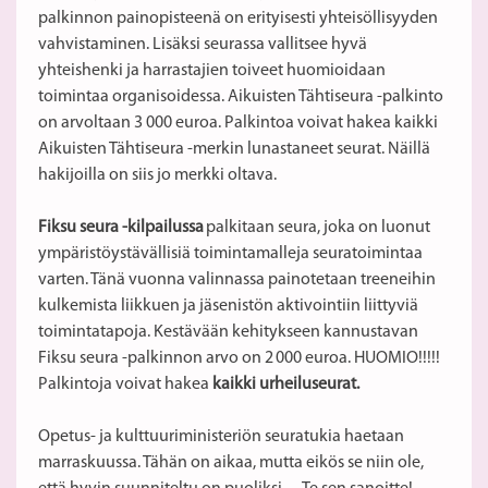
palkinnon painopisteenä on erityisesti yhteisöllisyyden
vahvistaminen. Lisäksi seurassa vallitsee hyvä
yhteishenki ja harrastajien toiveet huomioidaan
toimintaa organisoidessa. Aikuisten Tähtiseura -palkinto
on arvoltaan 3 000 euroa. Palkintoa voivat hakea kaikki
Aikuisten Tähtiseura -merkin lunastaneet seurat. Näillä
hakijoilla on siis jo merkki oltava.
Fiksu seura -kilpailussa
palkitaan seura, joka on luonut
ympäristöystävällisiä toimintamalleja seuratoimintaa
varten. Tänä vuonna valinnassa painotetaan treeneihin
kulkemista liikkuen ja jäsenistön aktivointiin liittyviä
toimintatapoja. Kestävään kehitykseen kannustavan
Fiksu seura -palkinnon arvo on 2 000 euroa. HUOMIO!!!!!
Palkintoja voivat hakea
kaikki urheiluseurat.
Opetus- ja kulttuuriministeriön seuratukia haetaan
marraskuussa. Tähän on aikaa, mutta eikös se niin ole,