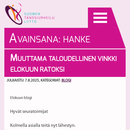
Skip
to
content
A
VAINSANA:
HANKE
M
UUTTAMA TALOUDELLINEN VINKKI
ELOKUUN RATOKSI
JULKAISTU: 7.8.2025
, KATEGORIAT:
BLOGI
Elokuun blogi
Hyvät seuratoimijat
Kolmella asialla teitä nyt lähestyn.