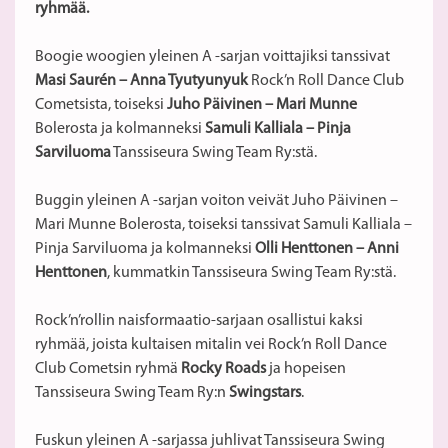
ryhmää.
Boogie woogien yleinen A -sarjan voittajiksi tanssivat
Masi Saurén – Anna Tyutyunyuk
Rock’n Roll Dance Club
Cometsista, toiseksi
Juho Päivinen – Mari Munne
Bolerosta ja kolmanneksi
Samuli Kalliala – Pinja
Sarviluoma
Tanssiseura Swing Team Ry:stä.
Buggin yleinen A -sarjan voiton veivät Juho Päivinen –
Mari Munne Bolerosta, toiseksi tanssivat Samuli Kalliala –
Pinja Sarviluoma ja kolmanneksi
Olli Henttonen – Anni
Henttonen
, kummatkin Tanssiseura Swing Team Ry:stä.
Rock’n’rollin naisformaatio-sarjaan osallistui kaksi
ryhmää, joista kultaisen mitalin vei Rock’n Roll Dance
Club Cometsin ryhmä
Rocky Roads
ja hopeisen
Tanssiseura Swing Team Ry:n
Swingstars
.
Fuskun yleinen A -sarjassa juhlivat Tanssiseura Swing