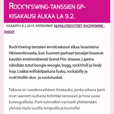
R
OCK’N’SWING-TANSSIEN GP-
KISAKAUSI ALKAA LA 9.2.
JULKAISTU: 8.2.2019
, KATEGORIAT:
KILPAILUTIEDOTTEET
,
ROCK'N'SWING -
TANSSIT
Rock’n’swing-tanssien arvokisakausi alkaa lauantaina
Hämeenlinnasta, kun Suomen parhaat tanssijat kisaavat
kauden ensimmäisessä Grand Prix -kisassa. Lajeina
nähdään tutut boogie woogie, bugg, rock’n’roll ja lindy
hop. Lisäksi erilliskilpailuna fusku, rockabilly ja
rock’n’rollin duo- ja soololuokat.
Takana on vuodenvaihteen kisatauko, jonka aikana parit
ovat saaneet rauhassa kehittää tanssiaan ja hioa uusia
koreografioita. Parit tulevatkin varmasti yllättämään
yleisöä myös uusilla tempuilla ja kuvioilla!