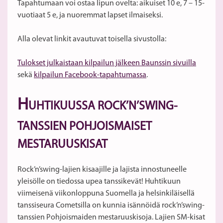
Tapahtumaan voi ostaa lipun ovelta: aikuiset 10 e, 7 – 15-
vuotiaat 5 e, ja nuoremmat lapset ilmaiseksi.
Alla olevat linkit avautuvat toisella sivustolla:
Tulokset julkaistaan kilpailun jälkeen Baunssin sivuilla
sekä
kilpailun Facebook-tapahtumassa
.
H
UHTIKUUSSA ROCK’N’SWING-
TANSSIEN POHJOISMAISET
MESTARUUSKISAT
Rock’n’swing-lajien kisaajille ja lajista innostuneelle
yleisölle on tiedossa upea tanssikevät! Huhtikuun
viimeisenä viikonloppuna Suomella ja helsinkiläisellä
tanssiseura Cometsilla on kunnia isännöidä rock’n’swing-
tanssien Pohjoismaiden mestaruuskisoja. Lajien SM-kisat