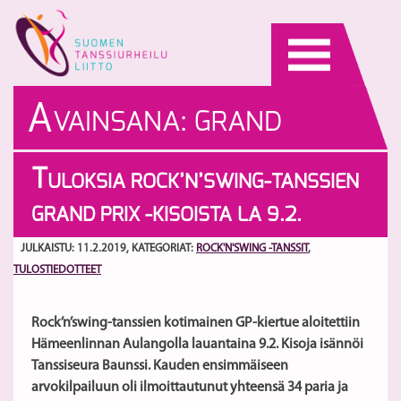
Skip
to
content
A
VAINSANA:
GRAND
PRIX -KISAT
T
ULOKSIA ROCK’N’SWING-TANSSIEN
GRAND PRIX -KISOISTA LA 9.2.
JULKAISTU: 11.2.2019
, KATEGORIAT:
ROCK'N'SWING -TANSSIT
,
TULOSTIEDOTTEET
Rock’n’swing-tanssien kotimainen GP-kiertue aloitettiin
Hämeenlinnan Aulangolla lauantaina 9.2. Kisoja isännöi
Tanssiseura Baunssi. Kauden ensimmäiseen
arvokilpailuun oli ilmoittautunut yhteensä 34 paria ja