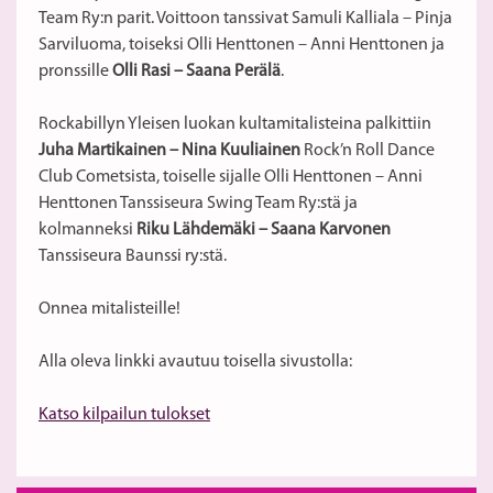
Team Ry:n parit. Voittoon tanssivat Samuli Kalliala – Pinja
Sarviluoma, toiseksi Olli Henttonen – Anni Henttonen ja
pronssille
Olli Rasi – Saana Perälä
.
Rockabillyn Yleisen luokan kultamitalisteina palkittiin
Juha Martikainen – Nina Kuuliainen
Rock’n Roll Dance
Club Cometsista, toiselle sijalle Olli Henttonen – Anni
Henttonen Tanssiseura Swing Team Ry:stä ja
kolmanneksi
Riku Lähdemäki – Saana Karvonen
Tanssiseura Baunssi ry:stä.
Onnea mitalisteille!
Alla oleva linkki avautuu toisella sivustolla:
Katso kilpailun tulokset