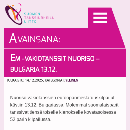
Skip
to
content
A
VAINSANA:
EUROOPANMESTARUUS
E
M -VAKIOTANSSIT NUORISO –
BULGARIA 13.12.
JULKAISTU: 14.12.2025
, KATEGORIAT:
YLEINEN
Nuoriso vakiotanssien euroopanmestaruuskilpailut
käytiin 13.12. Bulgariassa. Molemmat suomalaisparit
tanssivat tiensä toiselle kierrokselle kovatasoisessa
52 parin kilpailussa.