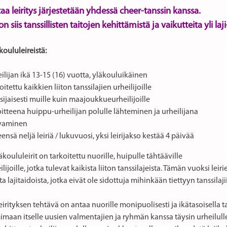
taa leiritys järjestetään yhdessä cheer-tanssin kanssa.
n siis tanssillisten taitojen kehittämistä ja vaikutteita yli laji-
koululeireistä:
ilijan ikä 13-15 (16) vuotta, yläkouluikäinen
oitettu kaikkien liiton tanssilajien urheilijoille
sijaisesti muille kuin maajoukkueurheilijoille
itteena huippu-urheilijan polulle lähteminen ja urheilijana
vaminen
ensä neljä leiriä / lukuvuosi, yksi leirijakso kestää 4 päivää
äkoululeirit on tarkoitettu nuorille, huipulle tähtääville
ilijoille, jotka tulevat kaikista liiton tanssilajeista. Tämän vuoksi l
sta lajitaidoista, jotka eivät ole sidottuja mihinkään tiettyyn tanssilajii
irityksen tehtävä on antaa nuorille monipuolisesti ja ikätasoisella t
mimaan itselle uusien valmentajien ja ryhmän kanssa täysin urheilu