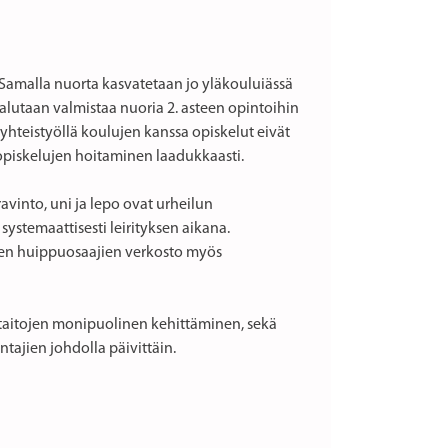
 Samalla nuorta kasvatetaan jo yläkouluiässä
alutaan valmistaa nuoria 2. asteen opintoihin
yhteistyöllä koulujen kanssa opiskelut eivät
n opiskelujen hoitaminen laadukkaasti.
vinto, uni ja lepo ovat urheilun
systemaattisesti leirityksen aikana.
inen huippuosaajien verkosto myös
staitojen monipuolinen kehittäminen, sekä
tajien johdolla päivittäin.