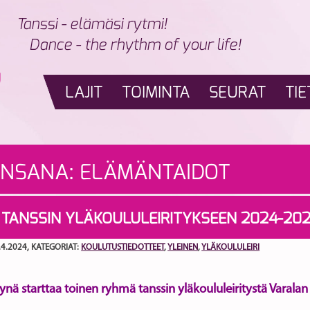
Tanssi - elämäsi rytmi!
Dance - the rhythm of your life!
LAJIT
TOIMINTA
SEURAT
TIE
INSANA:
ELÄMÄNTAIDOT
 TANSSIN YLÄKOULULEIRITYKSEEN 2024-20
.4.2024
, KATEGORIAT:
KOULUTUSTIEDOTTEET
,
YLEINEN
,
YLÄKOULULEIRI
ynä starttaa toinen ryhmä tanssin yläkoululeiritystä Varalan 