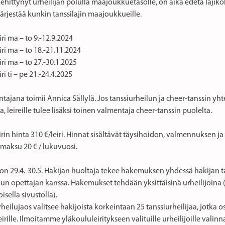
kehittynyt urheilijan polulla maajoukkuetasolle, on aika edetä laji
o järjestää kunkin tanssilajin maajoukkueille.
eiri ma – to 9.-12.9.2024
eiri ma – to 18.-21.11.2024
eiri ma – to 27.-30.1.2025
eiri ti – pe 21.-24.4.2025
tajana toimii Annica Sällylä. Jos tanssiurheilun ja cheer-tanssin yh
aa, leireille tulee lisäksi toinen valmentaja cheer-tanssin puolelta.
irin hinta 310 €/leiri. Hinnat sisältävät täysihoidon, valmennuksen 
imaksu 20 € / lukuvuosi.
on 29.4.-30.5. Hakijan huoltaja tekee hakemuksen yhdessä hakijan t
lun opettajan kanssa. Hakemukset tehdään yksittäisinä urheilijoina 
isella sivustolla).
eilujaos valitsee hakijoista korkeintaan 25 tanssiurheilijaa, jotka 
irille. Ilmoitamme yläkoululeiritykseen valituille urheilijoille valinn