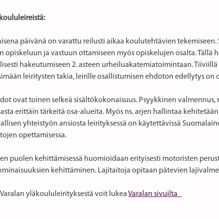
koululeireistä:
aisena päivänä on varattu reilusti aikaa koulutehtävien tekemiseen.
n opiskeluun ja vastuun ottamiseen myös opiskelujen osalta. Tällä h
isesti hakeutumiseen 2. asteen urheiluakatemiatoimintaan. Tiiviillä 
imään leiritysten takia, leirille osallistumisen ehdoton edellytys o
dot ovat toinen selkeä sisältökokonaisuus. Psyykkinen valmennus, ra
ta erittäin tärkeitä osa-alueita. Myös ns. arjen hallintaa kehitetään 
allisen yhteistyön ansiosta leirityksessä on käytettävissä Suomala
tojen opettamisessa.
isen puolen kehittämisessä huomioidaan erityisesti motoristen peru
ominaisuuksien kehittäminen. Lajitaitoja opitaan pätevien lajivalmen
 Varalan yläkoululeirityksestä voit lukea
Varalan sivuilta