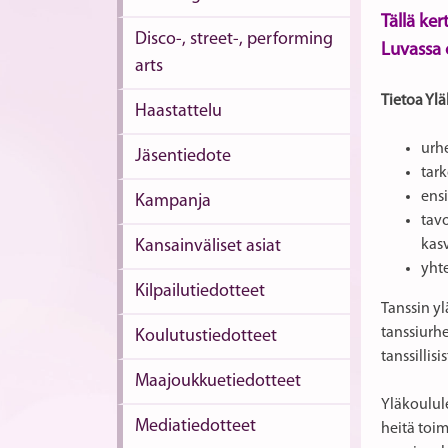
Tällä ker
Disco-, street-, performing
Luvassa o
arts
Tietoa Ylä
Haastattelu
urhe
Jäsentiedote
tark
ensi
Kampanja
tavo
Kansainväliset asiat
kas
yhte
Kilpailutiedotteet
Tanssin yl
tanssiurhe
Koulutustiedotteet
tanssillisi
Maajoukkuetiedotteet
Yläkoulule
Mediatiedotteet
heitä toi