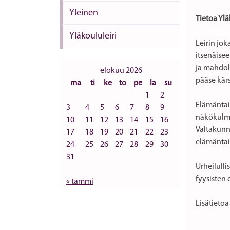
Yleinen
Tietoa Ylä
Yläkoululeiri
Leirin jok
itsenäisee
ja mahdoll
elokuu 2026
pääse kärs
ma
ti
ke
to
pe
la
su
1
2
Elämäntai
3
4
5
6
7
8
9
näkökulmas
10
11
12
13
14
15
16
Valtakunn
17
18
19
20
21
22
23
elämäntai
24
25
26
27
28
29
30
31
Urheilull
fyysisten 
« tammi
Lisätietoa