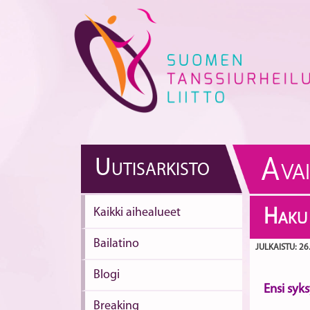
Skip
to
content
A
U
UTISARKISTO
VA
Kaikki aihealueet
H
AKU
Bailatino
JULKAISTU: 26
Blogi
Ensi syks
Breaking