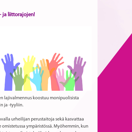
 ja liittorajojen!
eirien lajivalmennus koostuu monipuolisista
n ja -tyyliin.
avalla urheilijan perustaitoja sekä kasvattaa
lle omistetussa ympäristössä. Myöhemmin, kun