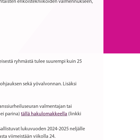
kohtaisten erikoistekniikoiden valmennukseen,
teisestä ryhmästä tulee suurempi kuin 25
ja ohjauksen sekä yövalvonnan. Lisäksi
anssiurheiluseuran valmentajan tai
(ei parina)
tällä hakulomakkeella
(linkki
osallistuvat lukuvuoden 2024-2025 neljälle
asta viimeistään viikolla 24.