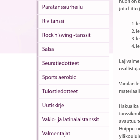
nuori on 
Paratanssiurheilu
jota liitt
Rivitanssi
1. l
2. l
Rock'n'swing -tanssit
3. l
4. l
Salsa
Lajivalmen
Seuratiedotteet
osallistuj
Sports aerobic
Varalan le
Tulostiedotteet
materiaal
Uutiskirje
Hakuaika 
tanssikou
Vakio- ja latinalaistanssit
avautuu to
Huippu-urh
Valmentajat
yläkoulule