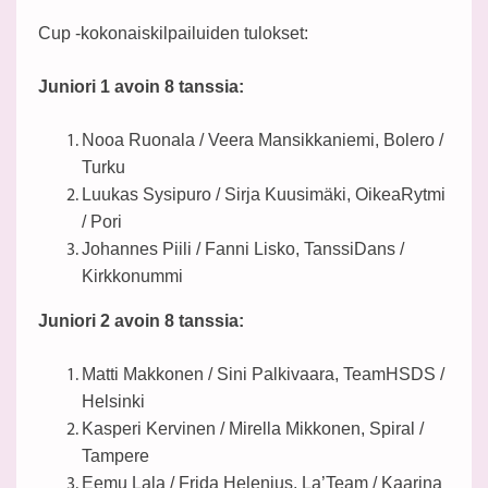
Cup -kokonaiskilpailuiden tulokset:
Juniori 1 avoin 8 tanssia:
Nooa Ruonala / Veera Mansikkaniemi, Bolero /
Turku
Luukas Sysipuro / Sirja Kuusimäki, OikeaRytmi
/ Pori
Johannes Piili / Fanni Lisko, TanssiDans /
Kirkkonummi
Juniori 2 avoin 8 tanssia:
Matti Makkonen / Sini Palkivaara, TeamHSDS /
Helsinki
Kasperi Kervinen / Mirella Mikkonen, Spiral /
Tampere
Eemu Lala / Frida Helenius, La’Team / Kaarina