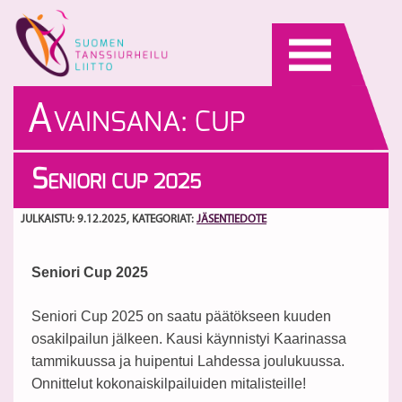
Skip
to
content
A
VAINSANA:
CUP
S
ENIORI CUP 2025
JULKAISTU: 9.12.2025
, KATEGORIAT:
JÄSENTIEDOTE
Seniori Cup 2025
Seniori Cup 2025 on saatu päätökseen kuuden
osakilpailun jälkeen. Kausi käynnistyi Kaarinassa
tammikuussa ja huipentui Lahdessa joulukuussa.
Onnittelut kokonaiskilpailuiden mitalisteille!