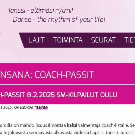
Tanssi - elämäsi rytmi!
Dance - the rhythm of your life!
LAJIT
TOIMINTA
SEURAT
TIE
INSANA:
COACH-PASSIT
-PASSIT 8.2.2025 SM-KILPAILUT OULU
.1.2025
, KATEGORIAT:
YLEINEN
euroilla on mahdollisuus ilmoittaa
kaksi
valmentaja coach-listalle. S
talle jokaisesta seuraavasta alkavasta viidestä Lapsi + Jun1 + Jun2 + N