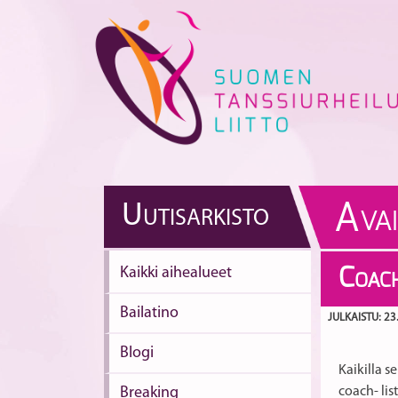
Skip
to
content
A
U
UTISARKISTO
VA
Kaikki aihealueet
C
OACH
Bailatino
JULKAISTU: 23
Blogi
Kaikilla s
Breaking
coach- lis