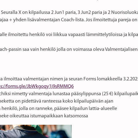
 Seuralla X on kilpailussa 2 Jun1 paria, 3 Jun2 paria ja 2 Nuorisoluok
jaa + yhden lisävalmentajan Coach-lista. Jos ilmoitettuja pareja on 
alle ilmoitettu henkilö voi liikkua vapaasti lämmittelytiloissa ja kilpa
ch-passin saa vain henkilö jolla on voimassa oleva Valmentajalisens
ra ilmoittaa valmentajan nimen ja seuran Forms lomakkeella 3.2.20
ps://forms.gle/JbWkgoqy1j9sRMMQ6
hiksi nimetty valmentaja lunastaa pääsylippunsa (25 €) kilpailupaik
neketta on pidettävä ranteessa koko kilpailupäivän ajan
 henkilö, jolla on ranneke, pääsee kilpailun lattia-alueelle
neke oikeuttaa istumapaikkaan katsomossa