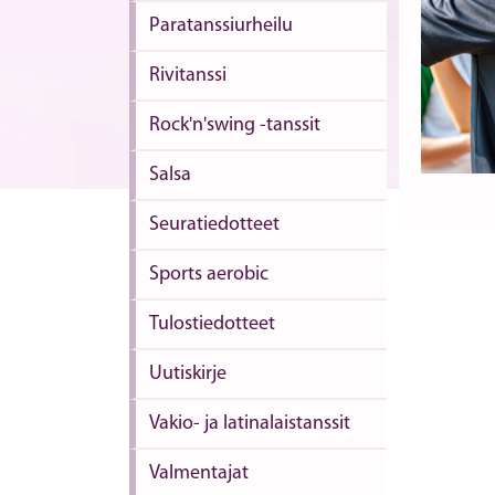
Paratanssiurheilu
Rivitanssi
Rock'n'swing -tanssit
Salsa
Seuratiedotteet
Sports aerobic
Tulostiedotteet
Uutiskirje
Vakio- ja latinalaistanssit
Valmentajat