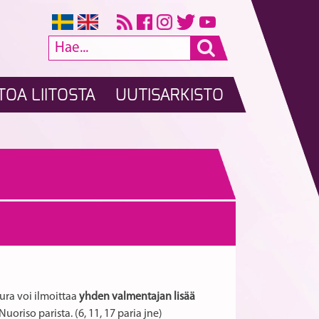
TOA LIITOSTA
UUTISARKISTO
eura voi ilmoittaa
yhden valmentajan lisää
uoriso parista. (6, 11, 17 paria jne)