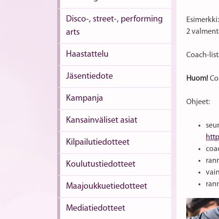
Disco-, street-, performing
Esimerkki:
arts
2 valmenta
Haastattelu
Coach-list
Jäsentiedote
Huom!
Coa
Kampanja
Ohjeet:
Kansainväliset asiat
seu
htt
Kilpailutiedotteet
coac
ran
Koulutustiedotteet
vain
ran
Maajoukkuetiedotteet
Mediatiedotteet