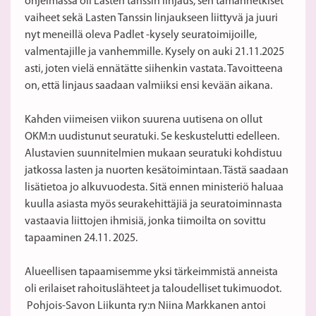
ohjelmassa oli Lasten tanssin linjaus, sen tämänhetkiset
vaiheet sekä Lasten Tanssin linjaukseen liittyvä ja juuri
nyt meneillä oleva Padlet -kysely seuratoimijoille,
valmentajille ja vanhemmille. Kysely on auki 21.11.2025
asti, joten vielä ennätätte siihenkin vastata. Tavoitteena
on, että linjaus saadaan valmiiksi ensi kevään aikana.
Kahden viimeisen viikon suurena uutisena on ollut
OKM:n uudistunut seuratuki. Se keskustelutti edelleen.
Alustavien suunnitelmien mukaan seuratuki kohdistuu
jatkossa lasten ja nuorten kesätoimintaan. Tästä saadaan
lisätietoa jo alkuvuodesta. Sitä ennen ministeriö haluaa
kuulla asiasta myös seurakehittäjiä ja seuratoiminnasta
vastaavia liittojen ihmisiä, jonka tiimoilta on sovittu
tapaaminen 24.11. 2025.
Alueellisen tapaamisemme yksi tärkeimmistä anneista
oli erilaiset rahoituslähteet ja taloudelliset tukimuodot.
Pohjois-Savon Liikunta ry:n Niina Markkanen antoi