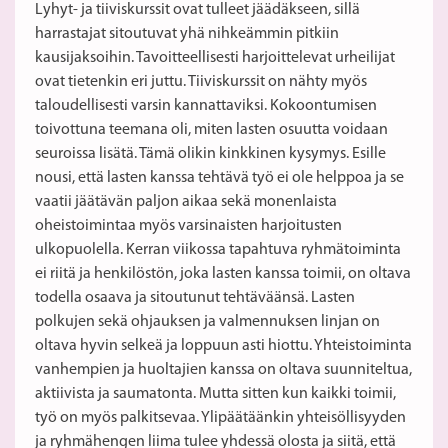
Lyhyt- ja tiiviskurssit ovat tulleet jäädäkseen, sillä
harrastajat sitoutuvat yhä nihkeämmin pitkiin
kausijaksoihin. Tavoitteellisesti harjoittelevat urheilijat
ovat tietenkin eri juttu. Tiiviskurssit on nähty myös
taloudellisesti varsin kannattaviksi. Kokoontumisen
toivottuna teemana oli, miten lasten osuutta voidaan
seuroissa lisätä. Tämä olikin kinkkinen kysymys. Esille
nousi, että lasten kanssa tehtävä työ ei ole helppoa ja se
vaatii jäätävän paljon aikaa sekä monenlaista
oheistoimintaa myös varsinaisten harjoitusten
ulkopuolella. Kerran viikossa tapahtuva ryhmätoiminta
ei riitä ja henkilöstön, joka lasten kanssa toimii, on oltava
todella osaava ja sitoutunut tehtäväänsä. Lasten
polkujen sekä ohjauksen ja valmennuksen linjan on
oltava hyvin selkeä ja loppuun asti hiottu. Yhteistoiminta
vanhempien ja huoltajien kanssa on oltava suunniteltua,
aktiivista ja saumatonta. Mutta sitten kun kaikki toimii,
työ on myös palkitsevaa. Ylipäätäänkin yhteisöllisyyden
ja ryhmähengen liima tulee yhdessä olosta ja siitä, että