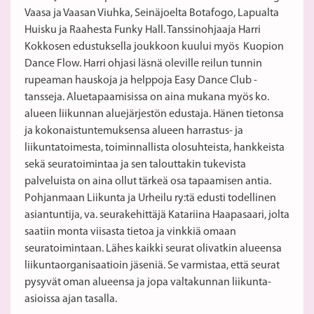
Vaasa ja Vaasan Viuhka, Seinäjoelta Botafogo, Lapualta
Huisku ja Raahesta Funky Hall. Tanssinohjaaja Harri
Kokkosen edustuksella joukkoon kuului myös Kuopion
Dance Flow. Harri ohjasi läsnä oleville reilun tunnin
rupeaman hauskoja ja helppoja Easy Dance Club -
tansseja. Aluetapaamisissa on aina mukana myös ko.
alueen liikunnan aluejärjestön edustaja. Hänen tietonsa
ja kokonaistuntemuksensa alueen harrastus- ja
liikuntatoimesta, toiminnallista olosuhteista, hankkeista
sekä seuratoimintaa ja sen talouttakin tukevista
palveluista on aina ollut tärkeä osa tapaamisen antia.
Pohjanmaan Liikunta ja Urheilu ry:tä edusti todellinen
asiantuntija, va. seurakehittäjä Katariina Haapasaari, jolta
saatiin monta viisasta tietoa ja vinkkiä omaan
seuratoimintaan. Lähes kaikki seurat olivatkin alueensa
liikuntaorganisaatioin jäseniä. Se varmistaa, että seurat
pysyvät oman alueensa ja jopa valtakunnan liikunta-
asioissa ajan tasalla.