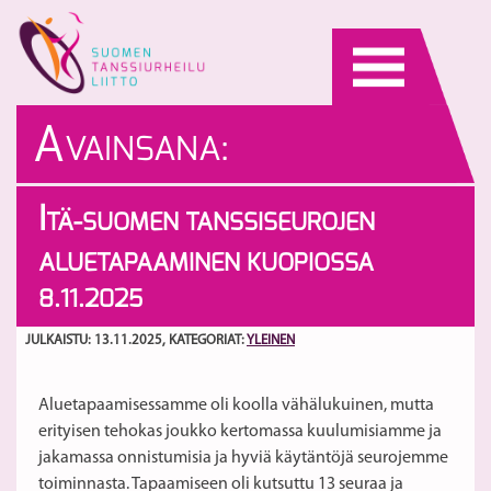
Skip
to
content
A
VAINSANA:
ALUETAPAAMINEN
I
TÄ-SUOMEN TANSSISEUROJEN
ALUETAPAAMINEN KUOPIOSSA
8.11.2025
JULKAISTU: 13.11.2025
, KATEGORIAT:
YLEINEN
Aluetapaamisessamme oli koolla vähälukuinen, mutta
erityisen tehokas joukko kertomassa kuulumisiamme ja
jakamassa onnistumisia ja hyviä käytäntöjä seurojemme
toiminnasta. Tapaamiseen oli kutsuttu 13 seuraa ja