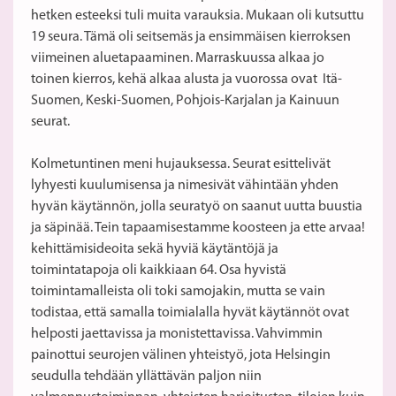
hetken esteeksi tuli muita varauksia. Mukaan oli kutsuttu
19 seura. Tämä oli seitsemäs ja ensimmäisen kierroksen
viimeinen aluetapaaminen. Marraskuussa alkaa jo
toinen kierros, kehä alkaa alusta ja vuorossa ovat Itä-
Suomen, Keski-Suomen, Pohjois-Karjalan ja Kainuun
seurat.
Kolmetuntinen meni hujauksessa. Seurat esittelivät
lyhyesti kuulumisensa ja nimesivät vähintään yhden
hyvän käytännön, jolla seuratyö on saanut uutta buustia
ja säpinää. Tein tapaamisestamme koosteen ja ette arvaa!
kehittämisideoita sekä hyviä käytäntöjä ja
toimintatapoja oli kaikkiaan 64. Osa hyvistä
toimintamalleista oli toki samojakin, mutta se vain
todistaa, että samalla toimialalla hyvät käytännöt ovat
helposti jaettavissa ja monistettavissa. Vahvimmin
painottui seurojen välinen yhteistyö, jota Helsingin
seudulla tehdään yllättävän paljon niin