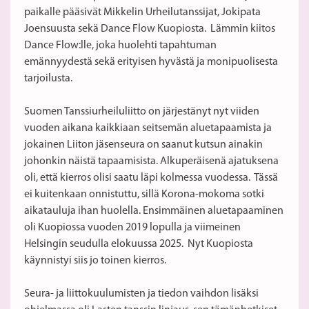
paikalle pääsivät Mikkelin Urheilutanssijat, Jokipata
Joensuusta sekä Dance Flow Kuopiosta. Lämmin kiitos
Dance Flow:lle, joka huolehti tapahtuman
emännyydestä sekä erityisen hyvästä ja monipuolisesta
tarjoilusta.
Suomen Tanssiurheiluliitto on järjestänyt nyt viiden
vuoden aikana kaikkiaan seitsemän aluetapaamista ja
jokainen Liiton jäsenseura on saanut kutsun ainakin
johonkin näistä tapaamisista. Alkuperäisenä ajatuksena
oli, että kierros olisi saatu läpi kolmessa vuodessa. Tässä
ei kuitenkaan onnistuttu, sillä Korona-mokoma sotki
aikatauluja ihan huolella. Ensimmäinen aluetapaaminen
oli Kuopiossa vuoden 2019 lopulla ja viimeinen
Helsingin seudulla elokuussa 2025. Nyt Kuopiosta
käynnistyi siis jo toinen kierros.
Seura- ja liittokuulumisten ja tiedon vaihdon lisäksi