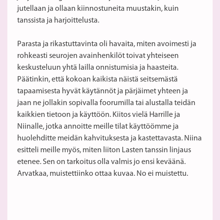
jutellaan ja ollaan kiinnostuneita muustakin, kuin
tanssista ja harjoittelusta.
Parasta ja rikastuttavinta oli havaita, miten avoimesti ja
rohkeasti seurojen avainhenkilöt toivat yhteiseen
keskusteluun yhtä lailla onnistumisia ja haasteita.
Päätinkin, että kokoan kaikista näistä seitsemästä
tapaamisesta hyvät käytännöt ja pärjäimet yhteen ja
jaan ne jollakin sopivalla foorumilla tai alustalla teidän
kaikkien tietoon ja käyttöön. Kiitos vielä Harrille ja
Niinalle, jotka annoitte meille tilat käyttöömme ja
huolehditte meidän kahvituksesta ja kastettavasta. Niina
esitteli meille myös, miten liiton Lasten tanssin linjaus
etenee. Sen on tarkoitus olla valmis jo ensi keväänä.
Arvatkaa, muistettiinko ottaa kuvaa. No ei muistettu.