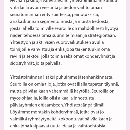
Hyvään ja siltoja vahvistavaan yhteistoimintaan kuuluu
yhtä lailla avoin viestintä ja tiedon vaihto oman
seuratoiminnan erityispiirteistä, painotuksista,
asiakaskunnan segmentoinnista ja muista tiedoista,
joista lähellä toimiville seuroille on mahdollisesti hyötyä
niiden tehdessä omia suunnitelmiaan ja strategioitaan.
Yhteistyön ja aktiivisen vuorovaikutuksen avulla
toimijoille vahvistuu ja ehkä jopa tarkentuukin oma
reviiri ja sektori, jolla toimia sekä omat kohderyhmät ja
sidosryhmät, joita palvella.
Yhteistoiminnan lisäksi puhuimme jäsenhankinnasta.
Seuroilla on omia tiloja, jotka ovat illalla tupaten täynnä,
mutta päiväsaikaan vähemmällä käytöllä. Seuroilla on
myös ohjaajia, joilla olisi aikaa ja innostusta
päiväryhmien ohjaamiseen. Yhdistetäänpä tämä!
Löysimme montakin kohderyhmää, jotka ovat jo
valmiiksi ryhmäytyneitä, kokoontuvat päiväaikaan ja
ehkä jopa kaipaavat uutta ideaa ja vaihtoehtoisia