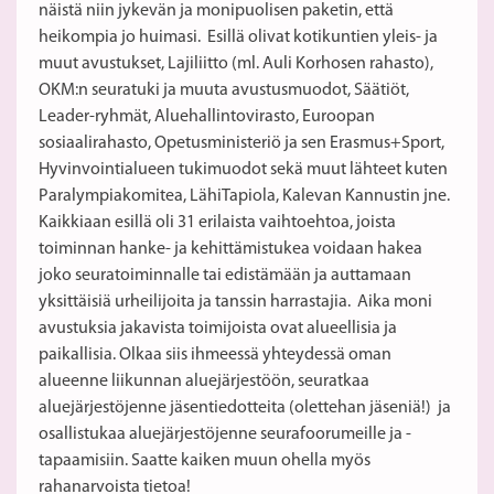
näistä niin jykevän ja monipuolisen paketin, että
heikompia jo huimasi. Esillä olivat kotikuntien yleis- ja
muut avustukset, Lajiliitto (ml. Auli Korhosen rahasto),
OKM:n seuratuki ja muuta avustusmuodot, Säätiöt,
Leader-ryhmät, Aluehallintovirasto, Euroopan
sosiaalirahasto, Opetusministeriö ja sen Erasmus+Sport,
Hyvinvointialueen tukimuodot sekä muut lähteet kuten
Paralympiakomitea, LähiTapiola, Kalevan Kannustin jne.
Kaikkiaan esillä oli 31 erilaista vaihtoehtoa, joista
toiminnan hanke- ja kehittämistukea voidaan hakea
joko seuratoiminnalle tai edistämään ja auttamaan
yksittäisiä urheilijoita ja tanssin harrastajia. Aika moni
avustuksia jakavista toimijoista ovat alueellisia ja
paikallisia. Olkaa siis ihmeessä yhteydessä oman
alueenne liikunnan aluejärjestöön, seuratkaa
aluejärjestöjenne jäsentiedotteita (olettehan jäseniä!) ja
osallistukaa aluejärjestöjenne seurafoorumeille ja -
tapaamisiin. Saatte kaiken muun ohella myös
rahanarvoista tietoa!