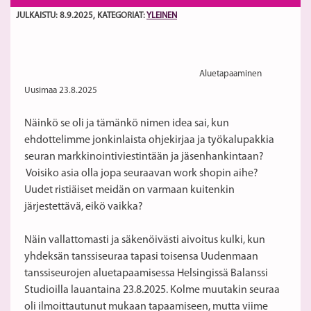
JULKAISTU: 8.9.2025
, KATEGORIAT:
YLEINEN
Aluetapaaminen
Uusimaa 23.8.2025
Näinkö se oli ja tämänkö nimen idea sai, kun
ehdottelimme jonkinlaista ohjekirjaa ja työkalupakkia
seuran markkinointiviestintään ja jäsenhankintaan?
Voisiko asia olla jopa seuraavan work shopin aihe?
Uudet ristiäiset meidän on varmaan kuitenkin
järjestettävä, eikö vaikka?
Näin vallattomasti ja säkenöivästi aivoitus kulki, kun
yhdeksän tanssiseuraa tapasi toisensa Uudenmaan
tanssiseurojen aluetapaamisessa Helsingissä Balanssi
Studioilla lauantaina 23.8.2025. Kolme muutakin seuraa
oli ilmoittautunut mukaan tapaamiseen, mutta viime