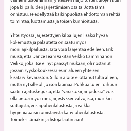
valmennustoiminnan, yhteisten harjoitusten, tilojen kuin
jopa kilpailuiden järjestämisen osalta. Jotta tämä
onnistuu, se edellyttää kaikinpuolista ehdottoman rehtiä
toimintaa, luottamusta ja toisen kunnioitusta.
Yhteistyössä järjestettyjen kilpailujen lisäksi hyvää
kokemusta ja palautetta on saatu myös
monilajikilpailuista. Tätä voisi laajentaa edelleen. Erik
muisti, että Dance Team Vakitan Veikko Lamminahon
Veikko, joka itse ei nyt päässyt mukaan, oli nostanut
jossain syyskokouksessa esiin alueen yhteisen
kisatarvikevaraston. Silloin aloite ei ottanut tulta alleen,
mutta nyt sille oli jo isoa kipinää. Puhkua tulen roihuun
saatiin ajatusketjusta, että ”varastokirjanpidossa” voisi
olla tietoa myös mm. järjestyksenvalvojista, musiikin
soittajista, ensiapuhenkilöstöstä ja vaikka
hygieniapassin omistavista kahviohenkilöstöstä.
Toimeksi tämäkin ja listoja laatimaan!